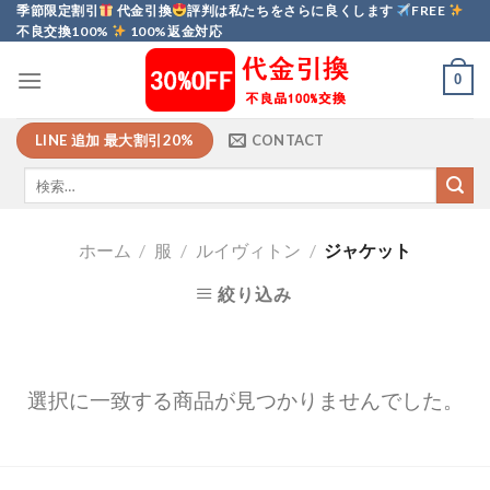
Skip
季節限定割引
代金引換
評判は私たちをさらに良くします
FREE
不良交換100%
100%返金対応
to
content
0
LINE 追加 最大割引20%
CONTACT
ホーム
/
服
/
ルイヴィトン
/
ジャケット
絞り込み
選択に一致する商品が見つかりませんでした。