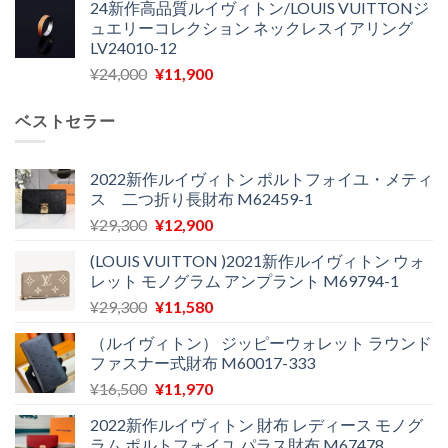
24新作高品質ルイヴィトン/LOUIS VUITTONジ
価
の
し
で
ュエリーコレクション ネックレスイアリング
格
価
た。
す。
LV24010-12
は
格
元
現
¥
24,000
¥
11,900
¥30,400
は
の
在
で
¥21,900
価
の
し
で
ベストセラー
格
価
た。
す。
は
格
¥24,000
は
2022新作ルイヴィトン ポルトフォイユ・メティ
ス 二つ折り長財布 M62459-1
で
¥11,900
し
で
元
現
¥
29,300
¥
12,900
た。
す。
の
在
(LOUIS VUITTON )2021新作ルイヴィトン ウォ
価
の
レット モノグラム アンプラント M69794-1
格
価
元
現
¥
29,300
¥
11,580
は
格
の
在
¥29,300
は
（ルイヴィトン） ジッピーウォレット ラウンド
価
の
で
¥12,900
ファスナー式財布 M60017-333
格
価
し
で
元
現
¥
16,500
¥
11,970
は
格
た。
す。
の
在
¥29,300
は
2022新作ルイヴィトン 財布 レディース モノグ
価
の
で
¥11,580
ラム ポルトフォイユ パラス財布 M67478