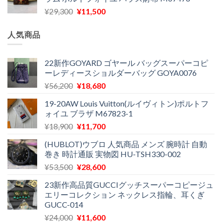
格
価
し
で
元
現
¥
29,300
¥
11,500
は
格
た。
す。
の
在
¥16,500
は
価
の
で
¥11,970
人気商品
格
価
し
で
は
格
た。
す。
¥29,300
は
22新作GOYARD ゴヤール バッグスーパーコピ
ーレディースショルダーバッグ GOYA0076
で
¥11,500
し
で
元
現
¥
56,200
¥
18,680
た。
す。
の
在
19-20AW Louis Vuitton(ルイヴィトン)ポルトフ
価
の
ォイユ ブラザ M67823-1
格
価
元
現
¥
18,900
¥
11,700
は
格
の
在
¥56,200
は
(HUBLOT)ウブロ 人気商品 メンズ 腕時計 自動
価
の
で
¥18,680
巻き 時計通販 実物図 HU-TSH330-002
格
価
し
で
元
現
¥
53,500
¥
28,600
は
格
た。
す。
の
在
¥18,900
は
23新作高品質GUCCIグッチスーパーコピージュ
価
の
で
¥11,700
エリーコレクション ネックレス指輪、耳くぎ
格
価
し
で
GUCC-014
は
格
た。
す。
元
現
¥
24,000
¥
11,600
¥53,500
は