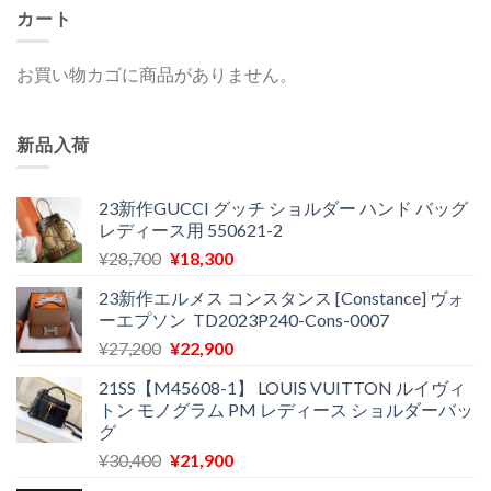
カート
お買い物カゴに商品がありません。
新品入荷
23新作GUCCI グッチ ショルダー ハンド バッグ
レディース用 550621-2
元
現
¥
28,700
¥
18,300
の
在
23新作エルメス コンスタンス [Constance] ヴォ
価
の
ーエプソン TD2023P240-Cons-0007
格
価
元
現
¥
27,200
¥
22,900
は
格
の
在
¥28,700
は
21SS【M45608-1】 LOUIS VUITTON ルイヴィ
価
の
で
¥18,300
トン モノグラム PM レディース ショルダーバッ
格
価
し
で
グ
は
格
た。
す。
元
現
¥
30,400
¥
21,900
¥27,200
は
の
在
で
¥22,900