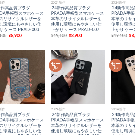
4新作
2024新作
2024新作
新作高品質プラダ
24新作高品質プラダ
24新作高品
ADA手帳型スマホケース
PRADA手帳型スマホケース
PRADA手
のリサイクルレザーを
本革のリサイクルレザーを
本革のリサ
し環境にもやさしい仕
使用し環境にもやさしい仕
使用し環境
 ケース PRAD-003
上がり ケース PRAD-007
上がり ケース
元
現
元
現
元
100
¥
8,900
¥
19,100
¥
8,900
¥
19,100
¥
8
の
在
の
在
の
価
の
価
の
価
格
価
格
価
格
は
格
は
格
は
¥19,100
は
¥19,100
は
¥1
で
¥8,900
で
¥8,900
で
ー
セー
セー
し
で
し
で
し
ル
ル
た。
す。
た。
す。
た
4新作
2024新作
2024新作
新作高品質プラダ
24新作高品質プラダ
24新作高品
ADA手帳型スマホケース
PRADA手帳型スマホケース
PRADA手
のリサイクルレザーを
本革のリサイクルレザーを
本革のリサ
し環境にもやさしい仕
使用し環境にもやさしい仕
使用し環境