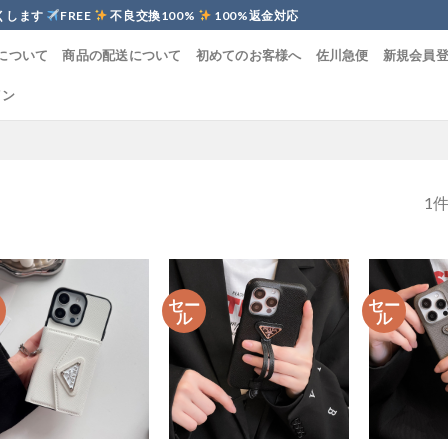
くします
FREE
不良交換100%
100%返金対応
について
商品の配送について
初めてのお客様へ
佐川急便
新規会員
イン
1
ー
セー
セー
ル
ル