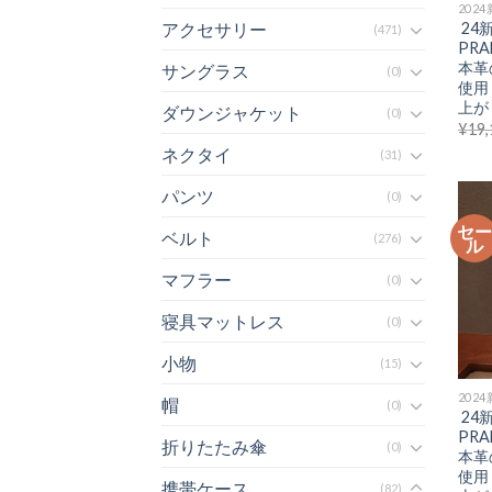
202
24
アクセサリー
(471)
PR
本革
サングラス
(0)
使用
上がり
ダウンジャケット
(0)
¥
19,
ネクタイ
(31)
パンツ
(0)
セ
ベルト
(276)
ル
マフラー
(0)
寝具マットレス
(0)
小物
(15)
202
帽
(0)
24
PR
折りたたみ傘
(0)
本革
使用
携帯ケース
(82)