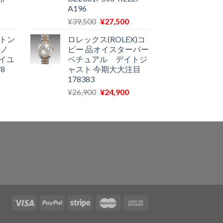
格
¥17,100
は
A196
は
で
¥11,590
現
元
現
¥
39,500
¥
27,500
11,580
し
で
在
の
在
で
た。
す。
ィトン
ロレックス(ROLEX)コ
の
価
の
す。
モノ
ピー 品オイスターパー
価
格
価
イユ
ペチュアル デイトジ
格
は
格
8
ャスト 今期大大注目
は
¥39,500
は
178383
現
11,970
で
¥27,500
元
現
在
¥
26,900
¥
24,900
で
し
で
の
在
の
す。
た。
す。
価
の
価
格
価
格
は
格
は
¥26,900
は
11,500
で
¥24,900
で
し
で
す。
た。
す。