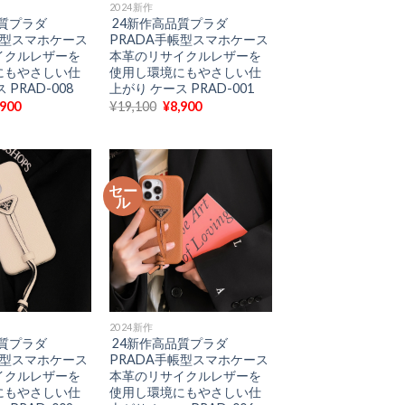
2024新作
質プラダ
24新作高品質プラダ
帳型スマホケース
PRADA手帳型スマホケース
イクルレザーを
本革のリサイクルレザーを
にもやさしい仕
使用し環境にもやさしい仕
 PRAD-008
上がり ケース PRAD-001
現
元
現
,900
¥
19,100
¥
8,900
在
の
在
の
価
の
価
格
価
格
は
格
9,100
は
¥19,100
は
¥8,900
で
¥8,900
セー
で
し
で
ル
。
す。
た。
す。
2024新作
質プラダ
24新作高品質プラダ
帳型スマホケース
PRADA手帳型スマホケース
イクルレザーを
本革のリサイクルレザーを
にもやさしい仕
使用し環境にもやさしい仕