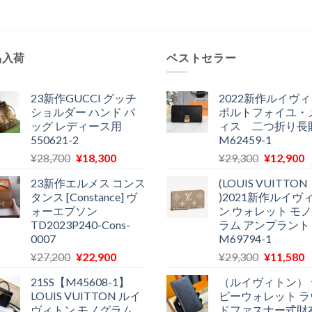
品入荷
ベストセラー
23新作GUCCI グッチ
2022新作ルイヴ
ショルダー ハンド バ
ポルトフォイユ・
ッグ レディース用
ィス 二つ折り長
550621-2
M62459-1
元
現
元
¥
28,700
¥
18,300
¥
29,300
¥
12,900
の
在
の
23新作エルメス コンス
(LOUIS VUITTON
価
の
価
タンス [Constance] ヴ
)2021新作ルイヴ
格
価
格
ォーエプソン
ン ウォレット モ
は
格
は
TD2023P240-Cons-
ラム アンプラント
¥28,700
は
¥29,300
0007
M69794-1
で
¥18,300
で
¥
元
現
元
¥
27,200
¥
22,900
¥
29,300
¥
11,580
し
で
し
の
在
の
た。
す。
た。
21SS【M45608-1】
（ルイヴィトン） 
価
の
価
LOUIS VUITTON ルイ
ピーウォレット ラ
格
価
格
ヴィトン モノグラム
ドファスナー式財