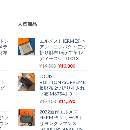
人気商品
ィトン
エルメス (HERMES) ベ
メテ
アン・コンパクト 二つ
財布
折り財布 togo牛革 レ
ディースU TI 0013
現
元
現
¥
19,500
¥
13,800
在
の
在
LOUIS
の
価
の
ィト
VUITTON×SUPREME
価
格
価
ノグ
長財布 2つ折り札入れ
格
は
格
財布 M67541-3
は
¥19,500
は
元
現
¥
17,100
¥
11,590
12,900
で
¥13,800
現
の
在
で
し
で
2022新作エルメス
在
価
の
す。
た。
す。
ジッ
HERMES ケリー28ト
の
格
価
ウン
リヨンクレマンス
価
は
格
布
DZ2001P550-KELLY-