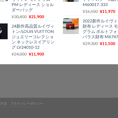
は
格
は
PM レディース ショル
M60017-333
¥27,200
は
¥29,300
ダーバッグ
元
¥
16,500
¥
11,970
で
¥22,900
で
¥
元
現
¥
30,400
¥
21,900
の
し
で
し
2022新作ルイヴ
の
在
価
た。
す。
た。
24新作高品質ルイヴィ
財布 レディース 
価
の
格
トン/LOUIS VUITTON
グラム ポルトフォ
格
価
は
ジュエリーコレクショ
パラス財布 M6747
は
格
¥16,500
ン ネックレスイアリン
元
¥
29,300
¥
11,500
¥30,400
は
で
¥
グ LV24010-12
の
で
¥21,900
し
元
現
¥
24,000
¥
11,900
価
し
で
た。
の
在
格
た。
す。
価
の
は
格
価
¥29,300
は
格
で
¥
¥24,000
は
し
で
¥11,900
た。
し
で
た。
す。
除方法
プライバシーポリシー