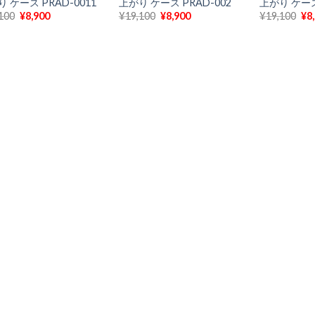
 ケース PRAD-0011
上がり ケース PRAD-002
上がり ケース
元
現
元
現
元
100
¥
8,900
¥
19,100
¥
8,900
¥
19,100
¥
8
の
在
の
在
の
価
の
価
の
価
格
価
格
価
格
は
格
は
格
は
¥19,100
は
¥19,100
は
¥1
で
¥8,900
で
¥8,900
で
し
で
し
で
し
た。
す。
た。
す。
た