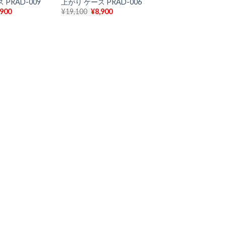
 PRAD-009
上がり ケース PRAD-006
現
元
現
,900
¥
19,100
¥
8,900
在
の
在
の
価
の
価
格
価
格
は
格
9,100
は
¥19,100
は
¥8,900
で
¥8,900
で
し
で
。
す。
た。
す。