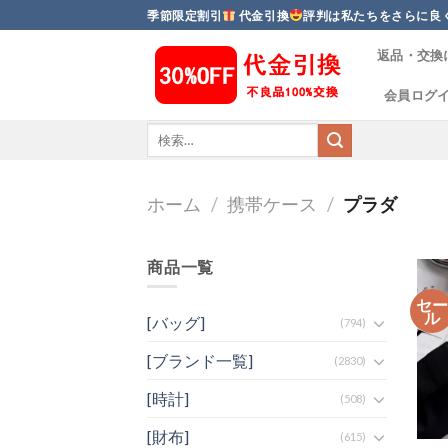
Skip
季節限定割引
代金引換
評判は私たちをさらに良
to
返品・交換
content
会員ログ
ホーム
/
携帯ケース
/
プラダ
商品一覧
セ
ル
[バッグ]
(794)
[ブランド一覧]
(2830)
[時計]
(508)
[財布]
(615)