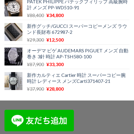
¥29,300
は
PATEK PHILIPPE パテックフィリップ 高級腕時
計 メンズ PP-WD510-91
で
¥11,500
し
で
元
現
¥
88,400
¥
34,800
た。
す。
の
在
新作グッチ/GUCCI スーパーコピーメンズ ラウ
価
の
ンド長財布 672987-2
格
価
元
現
¥
29,300
¥
12,500
は
格
の
在
¥88,400
は
オーデマ ピゲ AUDEMARS PIGUET メンズ 自動
価
の
で
¥34,800
巻き 3針 時計 AP-TSH580-100
格
価
し
で
元
現
¥
87,900
¥
33,300
は
格
た。
す。
の
在
¥29,300
は
新作カルティエ Cartier 時計 スーパーコピー腕
価
の
で
¥12,500
時計 レディース メンズCarti371407-21
格
価
し
で
元
現
¥
37,900
¥
28,800
は
格
た。
す。
の
在
¥87,900
は
価
の
で
¥33,300
格
価
し
で
は
格
た。
す。
¥37,900
は
で
¥28,800
し
で