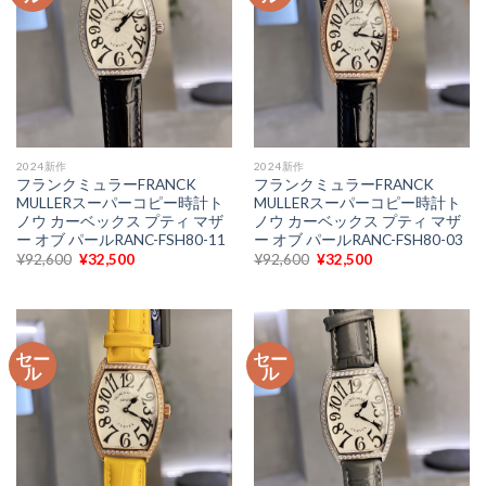
2024新作
2024新作
フランクミュラーFRANCK
フランクミュラーFRANCK
MULLERスーパーコピー時計ト
MULLERスーパーコピー時計ト
ノウ カーベックス プティ マザ
ノウ カーベックス プティ マザ
ー オブ パールRANC-FSH80-11
ー オブ パールRANC-FSH80-03
元
現
元
現
¥
92,600
¥
32,500
¥
92,600
¥
32,500
の
在
の
在
価
の
価
の
格
価
格
価
は
格
は
格
¥92,600
は
¥92,600
は
で
¥32,500
で
¥32,500
セー
セー
し
で
し
で
ル
ル
た。
す。
た。
す。