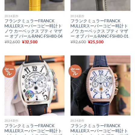
2024新作
2024新作
フランクミュラーFRANCK
フランクミュラーFRANCK
MULLERスーパーコピー時計ト
MULLERスーパーコピー時計ト
ノウ カーベックス プティ マザ
ノウ カーベックス プティ マザ
ー オブ パールRANC-FSH80-04
ー オブ パールRANC-FSH80-01
元
現
元
現
¥
92,600
¥
32,500
¥
92,600
¥
25,500
の
在
の
在
価
の
価
の
格
価
格
価
は
格
は
格
¥92,600
は
¥92,600
は
で
¥32,500
で
¥25,500
セー
セー
し
で
し
で
ル
ル
た。
す。
た。
す。
2024新作
2024新作
フランクミュラーFRANCK
フランクミュラーFRANCK
MULLERスーパーコピー時計ト
MULLERスーパーコピー時計ト