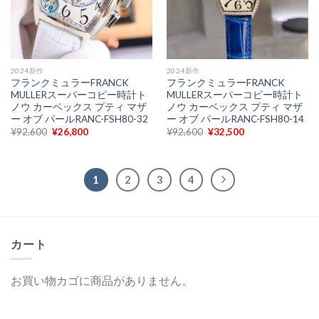
2024新作
2024新作
フランクミュラーFRANCK
フランクミュラーFRANCK
MULLERスーパーコピー時計ト
MULLERスーパーコピー時計ト
ノウ カーベックス プティ マザ
ノウ カーベックス プティ マザ
ー オブ パールRANC-FSH80-32
ー オブ パールRANC-FSH80-14
元
現
元
現
¥
92,600
¥
26,800
¥
92,600
¥
32,500
の
在
の
在
価
の
価
の
格
価
格
価
は
格
は
格
¥92,600
は
¥92,600
は
1
2
3
4
で
¥26,800
で
¥32,500
し
で
し
で
た。
す。
た。
す。
カート
お買い物カゴに商品がありません。