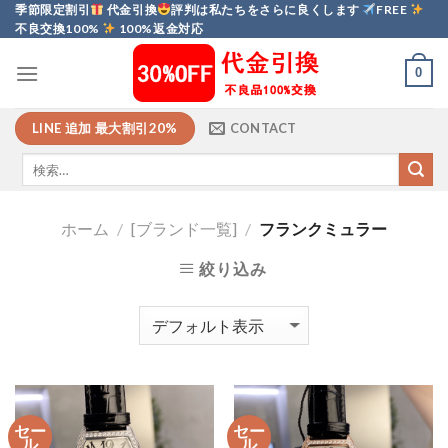
Skip
季節限定割引
代金引換
評判は私たちをさらに良くします
FREE
不良交換100%
100%返金対応
to
content
0
LINE 追加 最大割引20%
CONTACT
ホーム
/
[ブランド一覧]
/
フランクミュラー
絞り込み
セー
セー
ル
ル