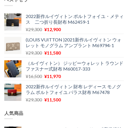
格
価
た。
す。
は
格
¥24,000
は
2022新作ルイヴィトン ポルトフォイユ・メティ
ス 二つ折り長財布 M62459-1
で
¥11,900
し
で
元
現
¥
29,300
¥
12,900
た。
す。
の
在
(LOUIS VUITTON )2021新作ルイヴィトン ウォ
価
の
レット モノグラム アンプラント M69794-1
格
価
元
現
¥
29,300
¥
11,580
は
格
の
在
¥29,300
は
（ルイヴィトン） ジッピーウォレット ラウンド
価
の
で
¥12,900
ファスナー式財布 M60017-333
格
価
し
で
元
現
¥
16,500
¥
11,970
は
格
た。
す。
の
在
¥29,300
は
2022新作ルイヴィトン 財布 レディース モノグ
価
の
で
¥11,580
ラム ポルトフォイユ パラス財布 M67478
格
価
し
で
元
現
¥
29,300
¥
11,500
は
格
た。
す。
の
在
¥16,500
は
価
の
で
¥11,970
人気商品
格
価
し
で
は
格
た。
す。