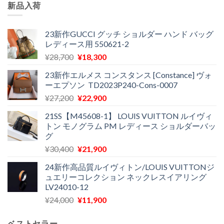
新品入荷
23新作GUCCI グッチ ショルダー ハンド バッグ
レディース用 550621-2
元
現
¥
28,700
¥
18,300
の
在
23新作エルメス コンスタンス [Constance] ヴォ
価
の
ーエプソン TD2023P240-Cons-0007
格
価
元
現
¥
27,200
¥
22,900
は
格
の
在
¥28,700
は
21SS【M45608-1】 LOUIS VUITTON ルイヴィ
価
の
で
¥18,300
トン モノグラム PM レディース ショルダーバッ
格
価
し
で
グ
は
格
た。
す。
元
現
¥
30,400
¥
21,900
¥27,200
は
の
在
で
¥22,900
24新作高品質ルイヴィトン/LOUIS VUITTONジ
価
の
し
で
ュエリーコレクション ネックレスイアリング
格
価
た。
す。
LV24010-12
は
格
元
現
¥
24,000
¥
11,900
¥30,400
は
の
在
で
¥21,900
価
の
し
で
ベストセラー