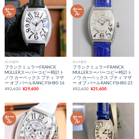
¥92,600
は
¥92,600
は
で
¥26,800
で
¥32,500
セー
セー
し
で
し
で
ル
ル
た。
す。
た。
す。
2024新作
2024新作
フランクミュラーFRANCK
フランクミュラーFRANCK
MULLERスーパーコピー時計ト
MULLERスーパーコピー時計ト
ノウ カーベックス プティ マザ
ノウ カーベックス プティ マザ
ー オブ パールRANC-FSH80-16
ー オブ パールRANC-FSH80-23
元
現
元
現
¥
92,600
¥
29,600
¥
92,600
¥
25,600
の
在
の
在
価
の
価
の
格
価
格
価
は
格
は
格
¥92,600
は
¥92,600
は
で
¥29,600
で
¥25,600
セー
セー
し
で
し
で
ル
ル
た。
す。
た。
す。