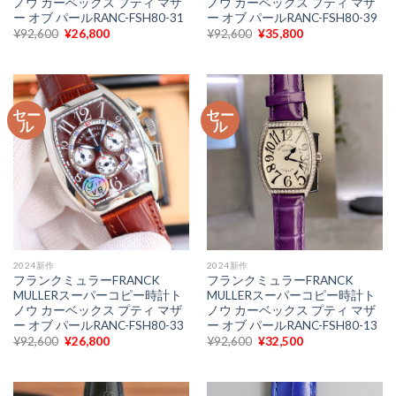
ノウ カーベックス プティ マザ
ノウ カーベックス プティ マザ
ー オブ パールRANC-FSH80-31
ー オブ パールRANC-FSH80-39
元
現
元
現
¥
92,600
¥
26,800
¥
92,600
¥
35,800
の
在
の
在
価
の
価
の
格
価
格
価
は
格
は
格
¥92,600
は
¥92,600
は
で
¥26,800
で
¥35,800
セー
セー
し
で
し
で
ル
ル
た。
す。
た。
す。
2024新作
2024新作
フランクミュラーFRANCK
フランクミュラーFRANCK
MULLERスーパーコピー時計ト
MULLERスーパーコピー時計ト
ノウ カーベックス プティ マザ
ノウ カーベックス プティ マザ
ー オブ パールRANC-FSH80-33
ー オブ パールRANC-FSH80-13
元
現
元
現
¥
92,600
¥
26,800
¥
92,600
¥
32,500
の
在
の
在
価
の
価
の
格
価
格
価
は
格
は
格