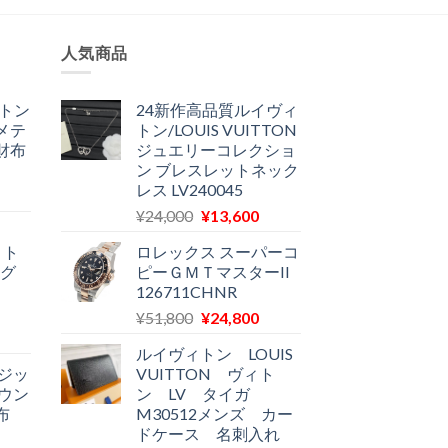
。
す。
人気商品
ィトン
24新作高品質ルイヴィ
メテ
トン/LOUIS VUITTON
財布
ジュエリーコレクショ
ン ブレスレットネック
レス LV240045
現
元
現
在
¥
24,000
¥
13,600
の
在
の
ィト
ロレックス スーパーコ
価
の
価
ノグ
ピーＧＭＴマスターII
格
価
格
126711CHNR
は
格
は
元
現
¥
51,800
¥
24,800
¥24,000
は
12,900
現
の
在
で
¥13,600
で
ルイヴィトン LOUIS
在
価
の
し
で
す。
ジッ
VUITTON ヴィト
の
格
価
た。
す。
ウン
ン LV タイガ
価
は
格
布
M30512メンズ カー
格
¥51,800
は
ドケース 名刺入れ
は
で
¥24,800