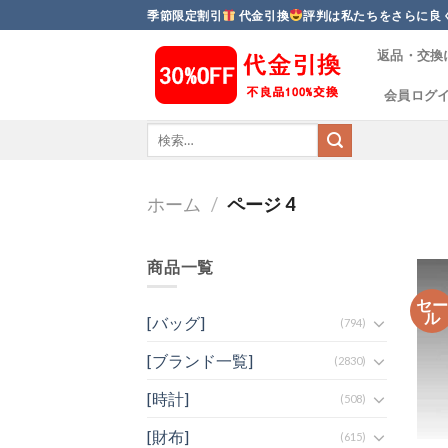
Skip
季節限定割引
代金引換
評判は私たちをさらに良
to
返品・交換
content
会員ログ
ホーム
/
ページ 4
商品一覧
セ
ル
[バッグ]
(794)
[ブランド一覧]
(2830)
[時計]
(508)
[財布]
(615)