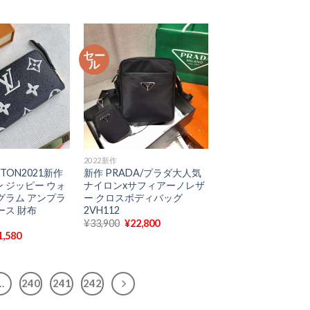
の
価
の
価
格
価
格
は
格
0,400
は
¥30,400
は
¥22,980
で
¥22,980
セー
で
し
で
ル
。
す。
た。
す。
2022新作
新作 PRADA/プラダ大人気
ITTON2021新作
ナイロンxサフィアーノレザ
 ジッピー ウォ
ー クロスボディバッグ
グラム アンプラ
2VH112
ース 財布
元
現
¥
33,900
¥
22,800
の
在
現
1,580
価
の
在
格
価
の
は
格
価
¥33,900
は
格
で
¥22,800
…
240
241
242
9,300
は
し
で
¥11,580
た。
す。
で