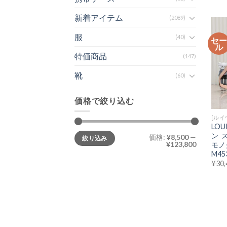
新着アイテム
(2089)
服
(40)
セ
ル
特価商品
(147)
靴
(60)
価格で絞り込む
[ルイ
LOU
最
最
ン 
価格:
¥8,500
—
絞り込み
低
高
¥123,800
モノ
価
価
格
格
M45
¥
30,