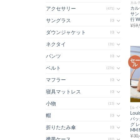
カル
カル
アクセサリー
(471)
サン
行 W
サングラス
(0)
¥
59,
ダウンジャケット
(0)
ネクタイ
(31)
パンツ
(0)
セ
ル
ベルト
(276)
マフラー
(0)
寝具マットレス
(0)
小物
(15)
[ルイ
Lou
帽
(0)
バッ
グ 
折りたたみ傘
(0)
MM 
¥
30,
携帯ケース
(82)