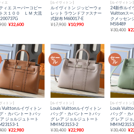
ティエ
[ルイヴィトン]
[ルイヴィトン]
ティエ スーパーコピー
ルイヴィトン ジッピーウォ
24新作ルイヴ
トス１００ ＬＭ 大流
レット ラウンドファスナー
Vuitton
200737G
式財布 M60017-E
クメッセン
M58489
元
現
元
現
900
¥
32,600
¥
17,900
¥
10,990
の
在
の
在
元
¥
30,400
¥
2
価
の
価
の
の
格
価
格
価
価
は
格
は
格
格
¥59,900
は
¥17,900
は
は
で
¥32,600
で
¥10,990
¥3
し
で
し
で
で
ー
セー
セー
た。
す。
た。
す。
し
ル
ル
た
ヴィトン]
[ルイヴィトン]
[ルイヴィトン]
is Vuittonルイヴィトン
Louis Vuittonルイヴィトン
Louis Vu
グ・カバントートバッ
バッグ・カバントートバッ
バッグ・カ
レア ジョルジュトート
グ レア ジョルジュトート
グ レア ジ
M23153-1
MM M23153-2
MM M23153
元
現
元
現
元
400
¥
22,980
¥
30,400
¥
22,980
¥
30,400
¥
2
の
在
の
在
の