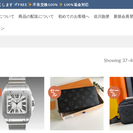
くします
FREE
不良交換100%
100%返金対応
について
商品の配送について
初めてのお客様へ
佐川急便
新規会員
イン
Showing 37–48
ー
セー
セー
ル
ル