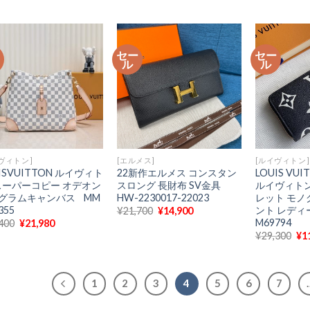
価
の
価
の
価
格
価
格
価
格
は
格
は
格
は
¥30,400
は
¥30,400
は
¥3
で
¥22,980
で
¥22,980
で
ー
セー
セー
し
で
し
で
し
ル
ル
た。
す。
た。
す。
た
ヴィトン]
[エルメス]
[ルイヴィトン]
ISVUITTON ルイヴィト
22新作エルメス コンスタン
LOUIS VU
スーパーコピー オデオン
スロング 長財布 SV金具
ルイヴィトン
グラムキャンバス MM
HW-2230017-22023
レット モノ
355
ント レディ
元
現
¥
21,700
¥
14,900
の
在
M69794
元
現
400
¥
21,980
価
の
の
在
元
¥
29,300
¥
1
格
価
価
の
の
は
格
格
価
価
¥21,700
は
は
格
格
で
¥14,900
¥30,400
は
は
し
で
で
¥21,980
1
2
3
4
5
6
7
¥2
た。
す。
し
で
で
た。
す。
し