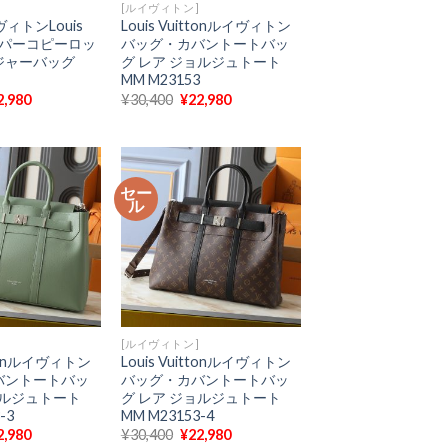
[ルイヴィトン]
ィトンLouis
Louis Vuittonルイヴィトン
スーパーコピーロッ
バッグ・カバントートバッ
ジャーバッグ
グ レア ジョルジュトート
MM M23153
現
元
現
2,980
¥
30,400
¥
22,980
在
の
在
の
価
の
価
格
価
格
は
格
0,400
は
¥30,400
は
¥22,980
で
¥22,980
セー
で
し
で
ル
。
す。
た。
す。
[ルイヴィトン]
ittonルイヴィトン
Louis Vuittonルイヴィトン
バントートバッ
バッグ・カバントートバッ
ョルジュトート
グ レア ジョルジュトート
-3
MM M23153-4
現
元
現
2,980
¥
30,400
¥
22,980
在
の
在