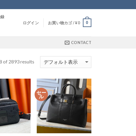
登録
0
ログイン
お買い物カゴ /
¥
0
CONTACT
 of 2893 results
セー
ル