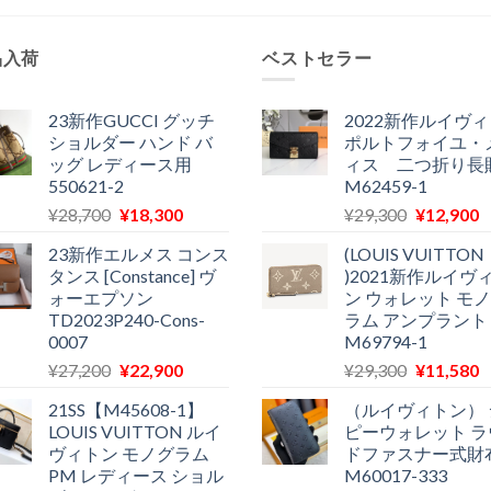
た
品入荷
ベストセラー
23新作GUCCI グッチ
2022新作ルイヴ
ショルダー ハンド バ
ポルトフォイユ・
ッグ レディース用
ィス 二つ折り長
550621-2
M62459-1
元
現
元
¥
28,700
¥
18,300
¥
29,300
¥
12,900
の
在
の
23新作エルメス コンス
(LOUIS VUITTON
価
の
価
タンス [Constance] ヴ
)2021新作ルイヴ
格
価
格
ォーエプソン
ン ウォレット モ
は
格
は
TD2023P240-Cons-
ラム アンプラント
¥28,700
は
¥29,300
0007
M69794-1
で
¥18,300
で
¥
元
現
元
¥
27,200
¥
22,900
¥
29,300
¥
11,580
し
で
し
の
在
の
た。
す。
た。
21SS【M45608-1】
（ルイヴィトン） 
価
の
価
LOUIS VUITTON ルイ
ピーウォレット ラ
格
価
格
ヴィトン モノグラム
ドファスナー式財
は
格
は
PM レディース ショル
M60017-333
¥27,200
は
¥29,300