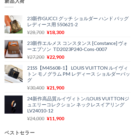
新品入荷
23新作GUCCI グッチ ショルダー ハンド バッグ
レディース用 550621-2
元
現
¥
28,700
¥
18,300
の
在
23新作エルメス コンスタンス [Constance] ヴォ
価
の
ーエプソン TD2023P240-Cons-0007
格
価
元
現
¥
27,200
¥
22,900
は
格
の
在
¥28,700
は
21SS【M45608-1】 LOUIS VUITTON ルイヴィ
価
の
で
¥18,300
トン モノグラム PM レディース ショルダーバッ
格
価
し
で
グ
は
格
た。
す。
元
現
¥
30,400
¥
21,900
¥27,200
は
の
在
で
¥22,900
24新作高品質ルイヴィトン/LOUIS VUITTONジ
価
の
し
で
ュエリーコレクション ネックレスイアリング
格
価
た。
す。
LV24010-12
は
格
元
現
¥
24,000
¥
11,900
¥30,400
は
の
在
で
¥21,900
価
の
し
で
ベストセラー