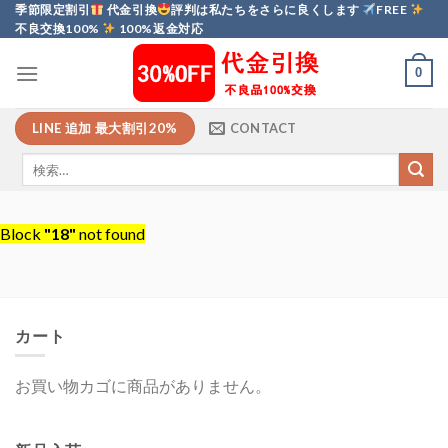
Skip
季節限定割引
代金引換
評判は私たちをさらに良くします
FREE
不良交換100%
100%返金対応
to
content
0
LINE 追加 最大割引20%
CONTACT
Block
"18"
not found
カート
お買い物カゴに商品がありません。