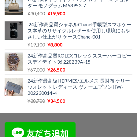
ダー モノグラムM58953-7
で
¥11,500
し
で
元
現
¥
30,400
¥
19,900
た。
す。
の
在
24新作高品質シャネルChanel手帳型スマホケー
価
の
ス本革のリサイクルレザーを使用し環境にもや
格
価
さしい仕上がり ケースChane-001
は
格
元
現
¥
19,100
¥
8,800
¥30,400
は
の
在
で
¥19,900
24新作高品質ROLEXロレックススーパーコピー
価
の
し
で
スデイデイト36 228239A-15
格
価
た。
す。
元
現
¥
67,000
¥
26,500
は
格
の
在
¥19,100
は
24新作最高級HERMES/エルメス 長財布 ケリー
価
の
で
¥8,800
ウォレット レディース ヴォーエプソンHW-
格
価
し
で
202230014-4
は
格
た。
す。
元
現
¥
38,700
¥
34,500
¥67,000
は
の
在
で
¥26,500
価
の
し
で
格
価
た。
す。
は
格
¥38,700
は