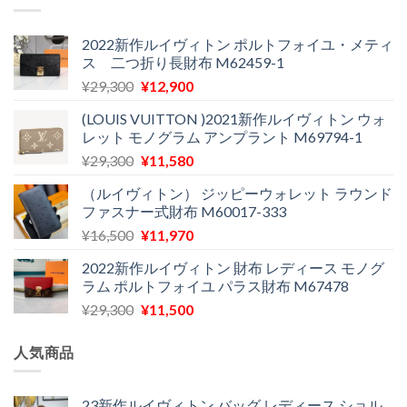
格
価
た。
す。
は
格
¥24,000
は
2022新作ルイヴィトン ポルトフォイユ・メティ
ス 二つ折り長財布 M62459-1
で
¥11,900
し
で
元
現
¥
29,300
¥
12,900
た。
す。
の
在
(LOUIS VUITTON )2021新作ルイヴィトン ウォ
価
の
レット モノグラム アンプラント M69794-1
格
価
元
現
¥
29,300
¥
11,580
は
格
の
在
¥29,300
は
（ルイヴィトン） ジッピーウォレット ラウンド
価
の
で
¥12,900
ファスナー式財布 M60017-333
格
価
し
で
元
現
¥
16,500
¥
11,970
は
格
た。
す。
の
在
¥29,300
は
2022新作ルイヴィトン 財布 レディース モノグ
価
の
で
¥11,580
ラム ポルトフォイユ パラス財布 M67478
格
価
し
で
元
現
¥
29,300
¥
11,500
は
格
た。
す。
の
在
¥16,500
は
価
の
で
¥11,970
人気商品
格
価
し
で
は
格
た。
す。
¥29,300
は
23新作ルイヴィトン バッグ レディース ショル