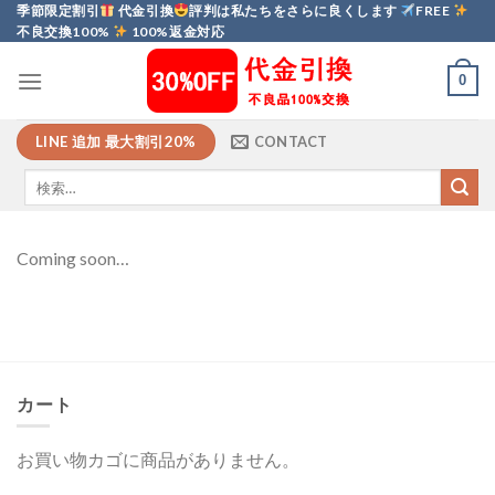
Skip
季節限定割引
代金引換
評判は私たちをさらに良くします
FREE
不良交換100%
100%返金対応
to
content
0
LINE 追加 最大割引20%
CONTACT
Coming soon…
カート
お買い物カゴに商品がありません。