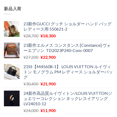
新品入荷
23新作GUCCI グッチ ショルダー ハンド バッグ
レディース用 550621-2
元
現
¥
28,700
¥
18,300
の
在
23新作エルメス コンスタンス [Constance] ヴォ
価
の
ーエプソン TD2023P240-Cons-0007
格
価
元
現
¥
27,200
¥
22,900
は
格
の
在
¥28,700
は
21SS【M45608-1】 LOUIS VUITTON ルイヴィ
価
の
で
¥18,300
トン モノグラム PM レディース ショルダーバッ
格
価
し
で
グ
は
格
た。
す。
元
現
¥
30,400
¥
21,900
¥27,200
は
の
在
で
¥22,900
24新作高品質ルイヴィトン/LOUIS VUITTONジ
価
の
し
で
ュエリーコレクション ネックレスイアリング
格
価
た。
す。
LV24010-12
は
格
元
現
¥
24,000
¥
11,900
¥30,400
は
の
在
で
¥21,900