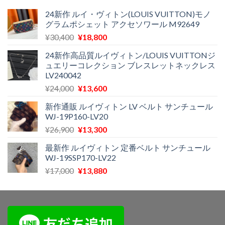
は
格
た。
す。
¥29,300
は
24新作 ルイ・ヴィトン(LOUIS VUITTON)モノ
グラムポシェット アクセソワール M92649
で
¥11,500
し
で
元
現
¥
30,400
¥
18,800
た。
す。
の
在
24新作高品質ルイヴィトン/LOUIS VUITTONジ
価
の
ュエリーコレクション ブレスレットネックレス
格
価
LV240042
は
格
元
現
¥
24,000
¥
13,600
¥30,400
は
の
在
で
¥18,800
新作通販 ルイヴィトン LV ベルト サンチュール
価
の
し
で
WJ-19P160-LV20
格
価
た。
す。
元
現
¥
26,900
¥
13,300
は
格
の
在
¥24,000
は
最新作 ルイヴィトン 定番ベルト サンチュール
価
の
で
¥13,600
WJ-19SSP170-LV22
格
価
し
で
元
現
¥
17,000
¥
13,880
は
格
た。
す。
の
在
¥26,900
は
価
の
で
¥13,300
格
価
し
で
は
格
た。
す。
¥17,000
は