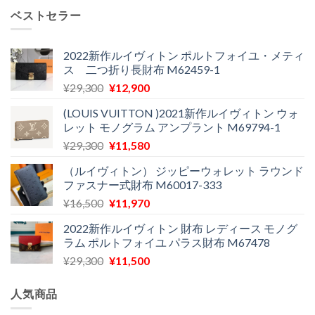
価
の
し
で
ベストセラー
格
価
た。
す。
は
格
¥24,000
は
2022新作ルイヴィトン ポルトフォイユ・メティ
ス 二つ折り長財布 M62459-1
で
¥11,900
し
で
元
現
¥
29,300
¥
12,900
た。
す。
の
在
(LOUIS VUITTON )2021新作ルイヴィトン ウォ
価
の
レット モノグラム アンプラント M69794-1
格
価
元
現
¥
29,300
¥
11,580
は
格
の
在
¥29,300
は
（ルイヴィトン） ジッピーウォレット ラウンド
価
の
で
¥12,900
ファスナー式財布 M60017-333
格
価
し
で
元
現
¥
16,500
¥
11,970
は
格
た。
す。
の
在
¥29,300
は
2022新作ルイヴィトン 財布 レディース モノグ
価
の
で
¥11,580
ラム ポルトフォイユ パラス財布 M67478
格
価
し
で
元
現
¥
29,300
¥
11,500
は
格
た。
す。
の
在
¥16,500
は
価
の
で
¥11,970
人気商品
格
価
し
で