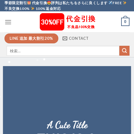
Skip
季節限定割引
代金引換
評判は私たちをさらに良くします
FREE
不良交換100%
100%返金対応
to
content
0
LINE 追加 最大割引20%
CONTACT
A Cute Title