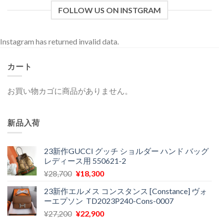
FOLLOW US ON INSTGRAM
Instagram has returned invalid data.
カート
お買い物カゴに商品がありません。
新品入荷
23新作GUCCI グッチ ショルダー ハンド バッグ
レディース用 550621-2
元
現
¥
28,700
¥
18,300
の
在
23新作エルメス コンスタンス [Constance] ヴォ
価
の
ーエプソン TD2023P240-Cons-0007
格
価
元
現
¥
27,200
¥
22,900
は
格