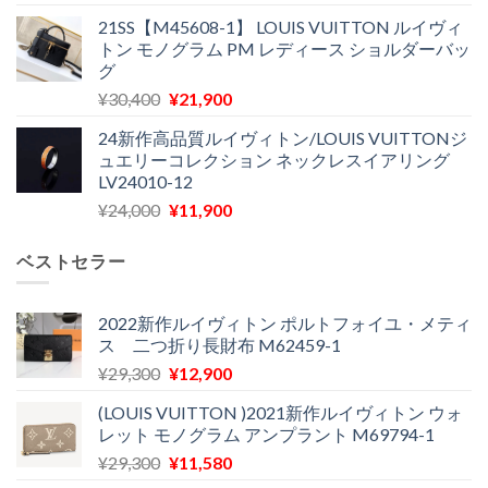
の
在
¥28,700
は
21SS【M45608-1】 LOUIS VUITTON ルイヴィ
価
の
で
¥18,300
トン モノグラム PM レディース ショルダーバッ
格
価
し
で
グ
は
格
た。
す。
元
現
¥
30,400
¥
21,900
¥27,200
は
の
在
で
¥22,900
24新作高品質ルイヴィトン/LOUIS VUITTONジ
価
の
し
で
ュエリーコレクション ネックレスイアリング
格
価
た。
す。
LV24010-12
は
格
元
現
¥
24,000
¥
11,900
¥30,400
は
の
在
で
¥21,900
価
の
し
で
ベストセラー
格
価
た。
す。
は
格
¥24,000
は
2022新作ルイヴィトン ポルトフォイユ・メティ
ス 二つ折り長財布 M62459-1
で
¥11,900
し
で
元
現
¥
29,300
¥
12,900
た。
す。
の
在
(LOUIS VUITTON )2021新作ルイヴィトン ウォ
価
の
レット モノグラム アンプラント M69794-1
格
価
元
現
¥
29,300
¥
11,580
は
格
の
在
¥29,300
は