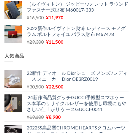
（ルイヴィトン） ジッピーウォレット ラウンド
価
の
で
¥12,900
ファスナー式財布 M60017-333
格
価
し
で
元
現
¥
16,500
¥
11,970
は
格
た。
す。
の
在
¥29,300
は
2022新作ルイヴィトン 財布 レディース モノグ
価
の
で
¥11,580
ラム ポルトフォイユ パラス財布 M67478
格
価
し
で
元
現
¥
29,300
¥
11,500
は
格
た。
す。
の
在
¥16,500
は
価
の
で
¥11,970
人気商品
格
価
し
で
は
格
た。
す。
¥29,300
は
22新作 ディオール Diorシューズ メンズ /レディ
ース スニーカー Dior OE3RZ0019
で
¥11,500
し
で
元
現
¥
30,500
¥
22,500
た。
す。
の
在
24新作高品質グッチGUCCI手帳型スマホケー
価
の
ス本革のリサイクルレザーを使用し環境にもや
格
価
さしい仕上がり ケースGUCCI-0011
は
格
元
現
¥
19,100
¥
8,980
¥30,500
は
の
在
で
¥22,500
2022SS高品質CHROME HEARTSクロムハーツ
価
の
し
で