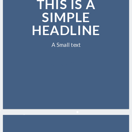
THIS IS A
SIMPLE
HEADLINE
A Small text
CLICK ME!