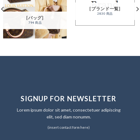
[ブランド一覧]
2830 商品
[バッグ]
794 商品
SIGNUP FOR NEWSLETTER
Lorem ipsum dolor sit amet, consectetuer adipiscing
elit, sed diam nonumm.
(insert contact form here)