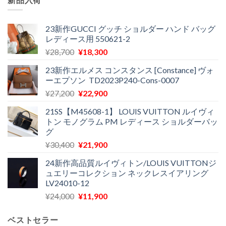
23新作GUCCI グッチ ショルダー ハンド バッグ
レディース用 550621-2
元
現
¥
28,700
¥
18,300
の
在
23新作エルメス コンスタンス [Constance] ヴォ
価
の
ーエプソン TD2023P240-Cons-0007
格
価
元
現
¥
27,200
¥
22,900
は
格
の
在
¥28,700
は
21SS【M45608-1】 LOUIS VUITTON ルイヴィ
価
の
で
¥18,300
トン モノグラム PM レディース ショルダーバッ
格
価
し
で
グ
は
格
た。
す。
元
現
¥
30,400
¥
21,900
¥27,200
は
の
在
で
¥22,900
24新作高品質ルイヴィトン/LOUIS VUITTONジ
価
の
し
で
ュエリーコレクション ネックレスイアリング
格
価
た。
す。
LV24010-12
は
格
元
現
¥
24,000
¥
11,900
¥30,400
は
の
在
で
¥21,900
価
の
し
で
ベストセラー