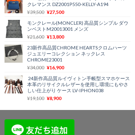
クレマンス DZ2001P550-KELLY-A194
で
¥11,500
し
で
元
現
¥
39,500
¥
27,500
た。
す。
の
在
モンクレール(MONCLER) 高品質シンプル ダウ
価
の
ンベストM20013001 メンズ
格
価
元
現
¥
21,600
¥
13,800
は
格
の
在
¥39,500
は
23新作高品質CHROME HEARTSクロムハーツ
価
の
で
¥27,500
ジュエリーコレクション ネックレス
格
価
し
で
CHROME23001
は
格
た。
す。
元
現
¥
34,000
¥
16,900
¥21,600
は
の
在
で
¥13,800
24新作高品質ルイヴィトン手帳型スマホケース
価
の
し
で
本革のリサイクルレザーを使用し環境にもやさ
格
価
た。
す。
しい仕上がり ケース LV-IPHON038
は
格
元
現
¥
19,100
¥
8,900
¥34,000
は
の
在
で
¥16,900
価
の
し
で
格
価
た。
す。
は
格
¥19,100
は