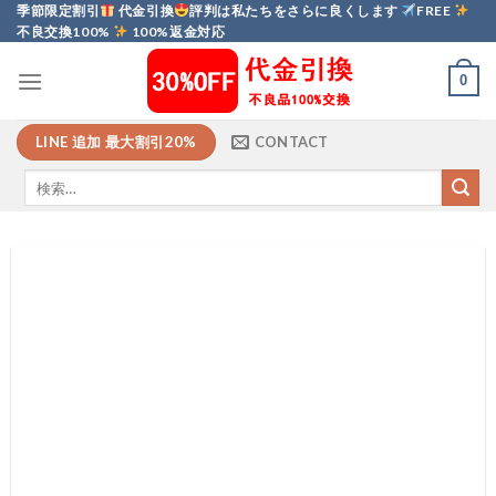
Skip
季節限定割引
代金引換
評判は私たちをさらに良くします
FREE
不良交換100%
100%返金対応
to
content
0
LINE 追加 最大割引20%
CONTACT