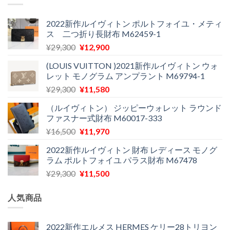
格
価
た。
す。
は
格
¥24,000
は
2022新作ルイヴィトン ポルトフォイユ・メティ
ス 二つ折り長財布 M62459-1
で
¥11,900
し
で
元
現
¥
29,300
¥
12,900
た。
す。
の
在
(LOUIS VUITTON )2021新作ルイヴィトン ウォ
価
の
レット モノグラム アンプラント M69794-1
格
価
元
現
¥
29,300
¥
11,580
は
格
の
在
¥29,300
は
（ルイヴィトン） ジッピーウォレット ラウンド
価
の
で
¥12,900
ファスナー式財布 M60017-333
格
価
し
で
元
現
¥
16,500
¥
11,970
は
格
た。
す。
の
在
¥29,300
は
2022新作ルイヴィトン 財布 レディース モノグ
価
の
で
¥11,580
ラム ポルトフォイユ パラス財布 M67478
格
価
し
で
元
現
¥
29,300
¥
11,500
は
格
た。
す。
の
在
¥16,500
は
価
の
で
¥11,970
人気商品
格
価
し
で
は
格
た。
す。
¥29,300
は
2022新作エルメス HERMES ケリー28トリヨン