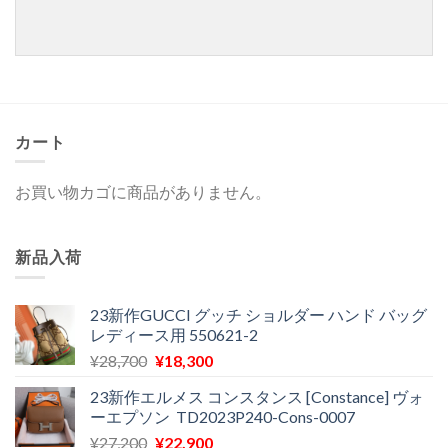
カート
お買い物カゴに商品がありません。
新品入荷
23新作GUCCI グッチ ショルダー ハンド バッグ
レディース用 550621-2
元
現
¥
28,700
¥
18,300
の
在
23新作エルメス コンスタンス [Constance] ヴォ
価
の
ーエプソン TD2023P240-Cons-0007
格
価
元
現
¥
27,200
¥
22,900
は
格