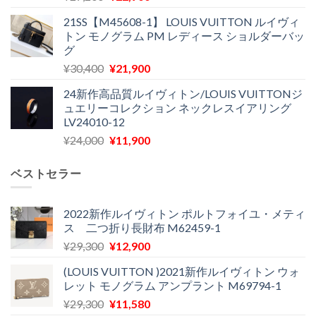
の
在
¥28,700
は
21SS【M45608-1】 LOUIS VUITTON ルイヴィ
価
の
で
¥18,300
トン モノグラム PM レディース ショルダーバッ
格
価
し
で
グ
は
格
た。
す。
元
現
¥
30,400
¥
21,900
¥27,200
は
の
在
で
¥22,900
24新作高品質ルイヴィトン/LOUIS VUITTONジ
価
の
し
で
ュエリーコレクション ネックレスイアリング
格
価
た。
す。
LV24010-12
は
格
元
現
¥
24,000
¥
11,900
¥30,400
は
の
在
で
¥21,900
価
の
し
で
ベストセラー
格
価
た。
す。
は
格
¥24,000
は
2022新作ルイヴィトン ポルトフォイユ・メティ
ス 二つ折り長財布 M62459-1
で
¥11,900
し
で
元
現
¥
29,300
¥
12,900
た。
す。
の
在
(LOUIS VUITTON )2021新作ルイヴィトン ウォ
価
の
レット モノグラム アンプラント M69794-1
格
価
元
現
¥
29,300
¥
11,580
は
格