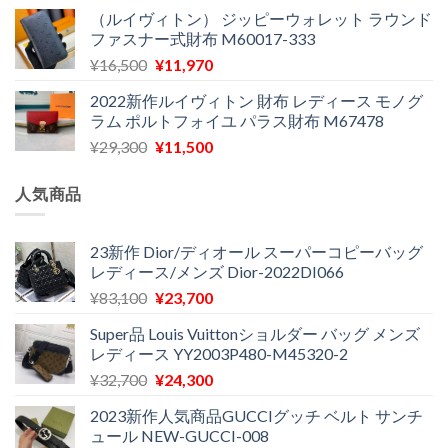
の
在
¥29,300
は
（ルイヴィトン） ジッピーウォレット ラウンド
価
の
で
¥12,900
ファスナー式財布 M60017-333
格
価
し
で
元
現
¥
16,500
¥
11,970
は
格
た。
す。
の
在
¥29,300
は
2022新作ルイヴィトン 財布 レディース モノグ
価
の
で
¥11,580
ラム ポルトフォイユ パラス財布 M67478
格
価
し
で
元
現
¥
29,300
¥
11,500
は
格
た。
す。
の
在
¥16,500
は
価
の
で
¥11,970
人気商品
格
価
し
で
は
格
た。
す。
¥29,300
は
23新作 Dior/ディオール スーパーコピーバッグ
レディース/メンズ Dior-2022DI066
で
¥11,500
し
で
元
現
¥
83,100
¥
23,700
た。
す。
の
在
Super品 Louis Vuittonショルダー バッグ メンズ
価
の
レディース YY2003P480-M45320-2
格
価
元
現
¥
32,700
¥
24,300
は
格
の
在
¥83,100
は
2023新作人気商品GUCCIグッチ ベルト サンチ
価
の
で
¥23,700
ュール NEW-GUCCI-008
格
価
し
で