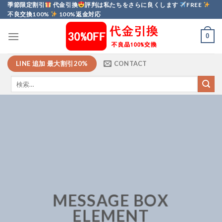
Skip
季節限定割引
代金引換
評判は私たちをさらに良くします
FREE
不良交換100%
100%返金対応
to
content
0
LINE 追加 最大割引20%
CONTACT
MESSAGE BOX
ELEMENT