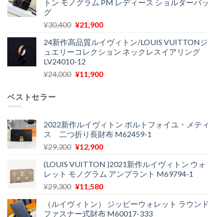
トン モノグラム PM レディース ショルダーバッ
格
価
し
で
グ
は
格
た。
す。
元
現
¥
30,400
¥
21,900
¥27,200
は
の
在
で
¥22,900
24新作高品質ルイヴィトン/LOUIS VUITTONジ
価
の
し
で
ュエリーコレクション ネックレスイアリング
格
価
た。
す。
LV24010-12
は
格
元
現
¥
24,000
¥
11,900
¥30,400
は
の
在
で
¥21,900
価
の
し
で
ベストセラー
格
価
た。
す。
は
格
¥24,000
は
2022新作ルイヴィトン ポルトフォイユ・メティ
ス 二つ折り長財布 M62459-1
で
¥11,900
し
で
元
現
¥
29,300
¥
12,900
た。
す。
の
在
(LOUIS VUITTON )2021新作ルイヴィトン ウォ
価
の
レット モノグラム アンプラント M69794-1
格
価
元
現
¥
29,300
¥
11,580
は
格
の
在
¥29,300
は
（ルイヴィトン） ジッピーウォレット ラウンド
価
の
で
¥12,900
ファスナー式財布 M60017-333
格
価