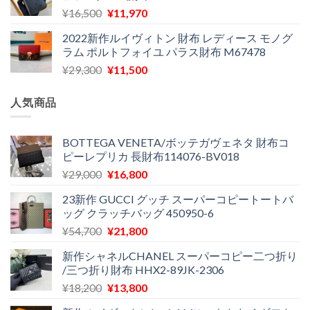
し
で
元
現
¥
16,500
¥
11,970
は
格
た。
す。
の
在
¥29,300
は
2022新作ルイヴィトン 財布 レディース モノグ
価
の
で
¥11,580
ラム ポルトフォイユ パラス財布 M67478
格
価
し
で
元
現
¥
29,300
¥
11,500
は
格
た。
す。
の
在
¥16,500
は
価
の
で
¥11,970
人気商品
格
価
し
で
は
格
た。
す。
¥29,300
は
BOTTEGA VENETA/ボッテガヴェネタ 財布コ
ピーレプリカ 長財布114076-BV018
で
¥11,500
し
で
元
現
¥
29,000
¥
16,800
た。
す。
の
在
23新作 GUCCI グッチ スーパーコピートートバ
価
の
ッグ クラッチバッグ 450950-6
格
価
元
現
¥
54,700
¥
21,800
は
格
の
在
¥29,000
は
新作シャネルCHANEL スーパーコピー二つ折り
価
の
で
¥16,800
/三つ折り財布 HHX2-89JK-2306
格
価
し
で
元
現
¥
18,200
¥
13,800
は
格
た。
す。
の
在
¥54,700
は