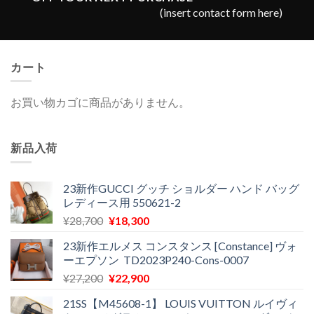
(insert contact form here)
カート
お買い物カゴに商品がありません。
新品入荷
23新作GUCCI グッチ ショルダー ハンド バッグ
レディース用 550621-2
元
現
¥
28,700
¥
18,300
の
在
23新作エルメス コンスタンス [Constance] ヴォ
価
の
ーエプソン TD2023P240-Cons-0007
格
価
元
現
¥
27,200
¥
22,900
は
格
の
在
¥28,700
は
21SS【M45608-1】 LOUIS VUITTON ルイヴィ
価
の
で
¥18,300