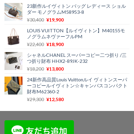
た。
す。
¥29,300
は
23新作ルイヴィトン バッグ レディース ショル
ダー モノグラムM58953-8
で
¥11,500
し
で
元
現
¥
30,400
¥
19,900
た。
す。
の
在
LOUIS VUITTON【ルイヴィトン】M40155モ
価
の
ノグラムネヴァーフルPM
格
価
元
現
¥
22,400
¥
18,900
は
格
の
在
¥30,400
は
シャネルCHANEL スーパーコピー二つ折り /三
価
の
で
¥19,900
つ折り財布 HHX2-89JK-232
格
価
し
で
元
現
¥
18,200
¥
13,800
は
格
た。
す。
の
在
¥22,400
は
24新作高品質Louis Vuittonルイ ヴィトンスーパ
価
の
で
¥18,900
ーコピールイヴィトン☆キャンバスコンパクト
格
価
し
で
財布M62360-2
は
格
た。
す。
元
現
¥
29,300
¥
12,580
¥18,200
は
の
在
で
¥13,800
価
の
し
で
格
価
た。
す。
は
格
¥29,300
は