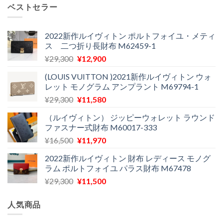
価
の
し
で
ベストセラー
格
価
た。
す。
は
格
¥24,000
は
2022新作ルイヴィトン ポルトフォイユ・メティ
ス 二つ折り長財布 M62459-1
で
¥11,900
し
で
元
現
¥
29,300
¥
12,900
た。
す。
の
在
(LOUIS VUITTON )2021新作ルイヴィトン ウォ
価
の
レット モノグラム アンプラント M69794-1
格
価
元
現
¥
29,300
¥
11,580
は
格
の
在
¥29,300
は
（ルイヴィトン） ジッピーウォレット ラウンド
価
の
で
¥12,900
ファスナー式財布 M60017-333
格
価
し
で
元
現
¥
16,500
¥
11,970
は
格
た。
す。
の
在
¥29,300
は
2022新作ルイヴィトン 財布 レディース モノグ
価
の
で
¥11,580
ラム ポルトフォイユ パラス財布 M67478
格
価
し
で
元
現
¥
29,300
¥
11,500
は
格
た。
す。
の
在
¥16,500
は
価
の
で
¥11,970
人気商品
格
価
し
で
は
格