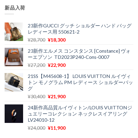
新品入荷
23新作GUCCI グッチ ショルダー ハンド バッグ
レディース用 550621-2
元
現
¥
28,700
¥
18,300
の
在
23新作エルメス コンスタンス [Constance] ヴォ
価
の
ーエプソン TD2023P240-Cons-0007
格
価
元
現
¥
27,200
¥
22,900
は
格
の
在
¥28,700
は
21SS【M45608-1】 LOUIS VUITTON ルイヴィ
価
の
で
¥18,300
トン モノグラム PM レディース ショルダーバッ
格
価
し
で
グ
は
格
た。
す。
元
現
¥
30,400
¥
21,900
¥27,200
は
の
在
で
¥22,900
24新作高品質ルイヴィトン/LOUIS VUITTONジ
価
の
し
で
ュエリーコレクション ネックレスイアリング
格
価
た。
す。
LV24010-12
は
格
元
現
¥
24,000
¥
11,900
¥30,400
は
の
在
で
¥21,900