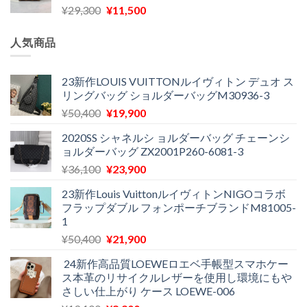
元
現
¥
29,300
¥
11,500
は
格
た。
す。
の
在
¥16,500
は
価
の
で
¥11,970
人気商品
格
価
し
で
は
格
た。
す。
¥29,300
は
23新作LOUIS VUITTONルイヴィトン デュオ ス
リングバッグ ショルダーバッグM30936-3
で
¥11,500
し
で
元
現
¥
50,400
¥
19,900
た。
す。
の
在
2020SS シャネルシ ョルダーバッグ チェーンシ
価
の
ョルダーバッグ ZX2001P260-6081-3
格
価
元
現
¥
36,100
¥
23,900
は
格
の
在
¥50,400
は
23新作Louis VuittonルイヴィトンNIGOコラボ
価
の
で
¥19,900
フラップダブル フォンポーチブランドM81005-
格
価
し
で
1
は
格
た。
す。
元
現
¥
50,400
¥
21,900
¥36,100
は
の
在
で
¥23,900
24新作高品質LOEWEロエベ手帳型スマホケー
価
の
し
で
ス本革のリサイクルレザーを使用し環境にもや
格
価
た。
す。
さしい仕上がり ケース LOEWE-006
は
格