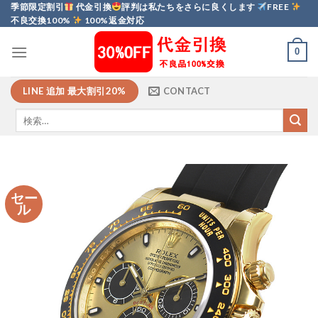
Skip
季節限定割引
代金引換
評判は私たちをさらに良くします
FREE
不良交換100%
100%返金対応
to
content
0
LINE 追加 最大割引20%
CONTACT
セー
ル