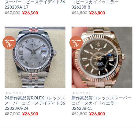
スーパーコピースデイデイト36
コピースカイドゥエラー
228239A-17
326238-8
元
現
元
現
¥
57,000
¥
26,500
¥
51,800
¥
26,800
の
在
の
在
価
の
価
の
格
価
格
価
は
格
は
格
¥57,000
は
¥51,800
は
で
¥26,500
で
¥26,800
セー
セー
し
で
し
で
ル
ル
た。
す。
た。
す。
[ロレックス]
[ロレックス]
24新作高品質ROLEXロレックス
新作高品質ロレックススーパー
スーパーコピースデイデイト36
コピースカイドゥエラー
228239A-24
326238-13
元
現
元
現
¥
87,000
¥
26,500
¥
51,800
¥
26,800
の
在
の
在
価
の
価
の
格
価
格
価
は
格
は
格
¥87,000
は
¥51,800
は