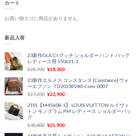
で
¥26,500
で
¥26,800
カート
し
で
し
で
た。
す。
た。
す。
お買い物カゴに商品がありません。
新品入荷
23新作GUCCI グッチ ショルダー ハンド バッグ
レディース用 550621-2
元
現
¥
28,700
¥
18,300
の
在
23新作エルメス コンスタンス [Constance] ヴォ
価
の
ーエプソン TD2023P240-Cons-0007
格
価
元
現
¥
27,200
¥
22,900
は
格
の
在
¥28,700
は
21SS【M45608-1】 LOUIS VUITTON ルイヴィ
価
の
で
¥18,300
トン モノグラム PM レディース ショルダーバッ
格
価
し
で
グ
は
格
た。
す。
元
現
¥
30,400
¥
21,900
¥27,200
は
の
在
で
¥22,900
24新作高品質ルイヴィトン/LOUIS VUITTONジ