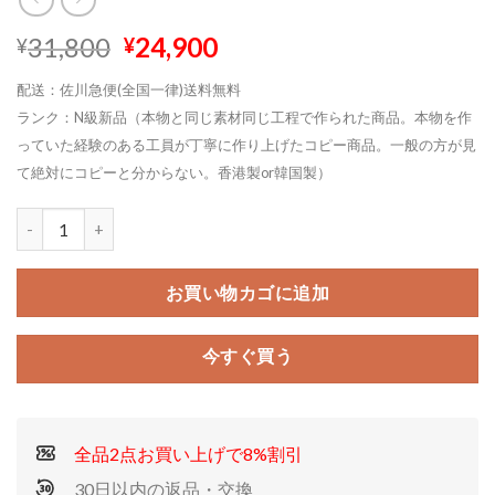
元
現
31,800
24,900
¥
¥
の
在
配送：佐川急便(全国一律)送料無料
価
の
ランク：N級新品（本物と同じ素材同じ工程で作られた商品。本物を作
格
価
っていた経験のある工員が丁寧に作り上げたコピー商品。一般の方が見
は
格
¥31,800
は
て絶対にコピーと分からない。香港製or韓国製）
で
¥24,900
し
で
た。
す。
お買い物カゴに追加
今すぐ買う
全品2点お買い上げで8%割引
30日以内の返品・交換