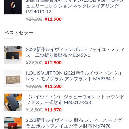
価
の
し
で
ュエリーコレクション ネックレスイアリング
格
価
た。
す。
LV24010-12
は
格
元
現
¥
24,000
¥
11,900
¥30,400
は
の
在
で
¥21,900
価
の
し
で
ベストセラー
格
価
た。
す。
は
格
¥24,000
は
2022新作ルイヴィトン ポルトフォイユ・メティ
ス 二つ折り長財布 M62459-1
で
¥11,900
し
で
元
現
¥
29,300
¥
12,900
た。
す。
の
在
(LOUIS VUITTON )2021新作ルイヴィトン ウォ
価
の
レット モノグラム アンプラント M69794-1
格
価
元
現
¥
29,300
¥
11,580
は
格
の
在
¥29,300
は
（ルイヴィトン） ジッピーウォレット ラウンド
価
の
で
¥12,900
ファスナー式財布 M60017-333
格
価
し
で
元
現
¥
16,500
¥
11,970
は
格
た。
す。
の
在
¥29,300
は
2022新作ルイヴィトン 財布 レディース モノグ
価
の
で
¥11,580
ラム ポルトフォイユ パラス財布 M67478
格
価
し
で