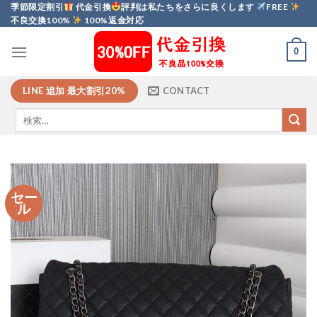
Skip
季節限定割引
代金引換
評判は私たちをさらに良くします
FREE
不良交換100%
100%返金対応
to
content
0
LINE 追加 最大割引20%
CONTACT
セー
ル