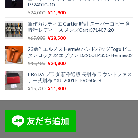
LV24010-10
し
で
た。
す。
元
現
¥
24,000
¥
11,900
の
在
新作カルティエ Cartier 時計 スーパーコピー腕
価
の
時計 レディース メンズCarti371407-20
格
価
元
現
¥
65,000
¥
28,500
は
格
の
在
¥24,000
は
23新作エルメス HermèsハンドバッグTogo ピコ
価
の
で
¥11,900
タンロック22 エプソン DZ2001P350-Hermès02
格
価
し
で
元
現
¥
45,400
¥
24,800
は
格
た。
す。
の
在
¥65,000
は
PRADA プラダ 新作通販 長財布 ラウンドファス
価
の
で
¥28,500
ナー式財布 YXJ-2001P-PR0506-8
格
価
し
で
元
現
¥
15,700
¥
11,800
は
格
た。
す。
の
在
¥45,400
は
価
の
で
¥24,800
格
価
し
で
は
格
た。
す。
¥15,700
は
で
¥11,800
し
で