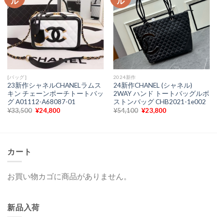
ル
ル
た。
す。
た。
す。
[バッグ]
2024新作
23新作シャネルCHANELラムス
24新作CHANEL (シャネル)
キン チェーンポーチトートバッ
2WAY ハンド トートバッグルボ
グ A01112-A68087-01
ストンバッグ CHB2021-1e002
元
現
元
現
¥
33,500
¥
24,800
¥
54,100
¥
23,800
の
在
の
在
価
の
価
の
格
価
格
価
は
格
は
格
¥33,500
は
¥54,100
は
で
¥24,800
で
¥23,800
カート
し
で
し
で
た。
す。
た。
す。
お買い物カゴに商品がありません。
新品入荷