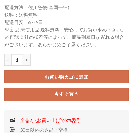
の
在
配送方法：佐川急便(全国一律)
価
の
送料：送料無料
格
価
配送目安：6～9日
は
格
※ 新品 未使用品 送料無料。安心してお買い求め下さい。
¥36,100
は
※ 配送会社の状況等によって、商品到着日が遅れる場合
で
¥23,900
がございます。あらかじめご了承ください。
し
で
た。
す。
お買い物カゴに追加
今すぐ買う
全品2点お買い上げで8%割引
30日以内の返品・交換