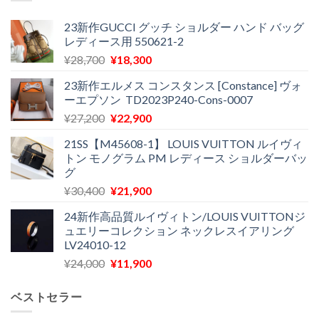
23新作GUCCI グッチ ショルダー ハンド バッグ
レディース用 550621-2
元
現
¥
28,700
¥
18,300
の
在
23新作エルメス コンスタンス [Constance] ヴォ
価
の
ーエプソン TD2023P240-Cons-0007
格
価
元
現
¥
27,200
¥
22,900
は
格
の
在
¥28,700
は
21SS【M45608-1】 LOUIS VUITTON ルイヴィ
価
の
で
¥18,300
トン モノグラム PM レディース ショルダーバッ
格
価
し
で
グ
は
格
た。
す。
元
現
¥
30,400
¥
21,900
¥27,200
は
の
在
で
¥22,900
24新作高品質ルイヴィトン/LOUIS VUITTONジ
価
の
し
で
ュエリーコレクション ネックレスイアリング
格
価
た。
す。
LV24010-12
は
格
元
現
¥
24,000
¥
11,900
¥30,400
は
の
在
で
¥21,900
価
の
し
で
ベストセラー
格
価
た。
す。