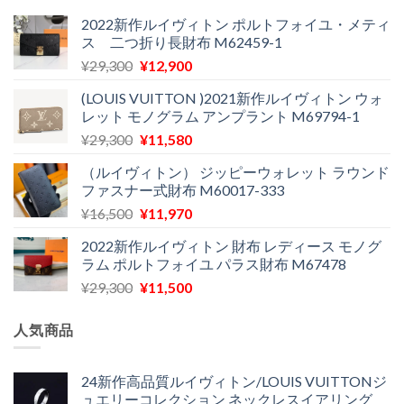
は
格
¥24,000
は
2022新作ルイヴィトン ポルトフォイユ・メティ
ス 二つ折り長財布 M62459-1
で
¥11,900
し
で
元
現
¥
29,300
¥
12,900
た。
す。
の
在
(LOUIS VUITTON )2021新作ルイヴィトン ウォ
価
の
レット モノグラム アンプラント M69794-1
格
価
元
現
¥
29,300
¥
11,580
は
格
の
在
¥29,300
は
（ルイヴィトン） ジッピーウォレット ラウンド
価
の
で
¥12,900
ファスナー式財布 M60017-333
格
価
し
で
元
現
¥
16,500
¥
11,970
は
格
た。
す。
の
在
¥29,300
は
2022新作ルイヴィトン 財布 レディース モノグ
価
の
で
¥11,580
ラム ポルトフォイユ パラス財布 M67478
格
価
し
で
元
現
¥
29,300
¥
11,500
は
格
た。
す。
の
在
¥16,500
は
価
の
で
¥11,970
人気商品
格
価
し
で
は
格
た。
す。
¥29,300
は
24新作高品質ルイヴィトン/LOUIS VUITTONジ
ュエリーコレクション ネックレスイアリング
で
¥11,500