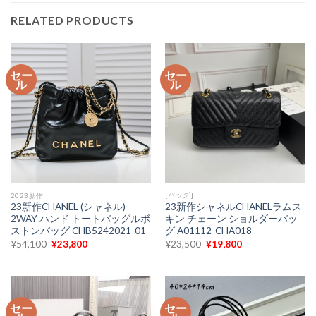
RELATED PRODUCTS
セー
セー
ル
ル
[バッグ]
2023新作
23新作シャネルCHANELラムス
23新作CHANEL (シャネル)
キン チェーン ショルダーバッ
2WAY ハンド トートバッグルボ
グ A01112-CHA018
ストンバッグ CHB5242021-01
元
現
元
現
¥
23,500
¥
19,800
¥
54,100
¥
23,800
の
在
の
在
価
の
価
の
格
価
格
価
は
格
は
格
¥23,500
は
¥54,100
は
で
¥19,800
で
¥23,800
セー
セー
し
で
し
で