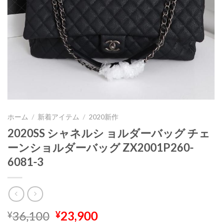
ホーム
/
新着アイテム
/
2020新作
2020SS シャネルシ ョルダーバッグ チェ
ーンショルダーバッグ ZX2001P260-
6081-3
元
現
36,100
23,900
¥
¥