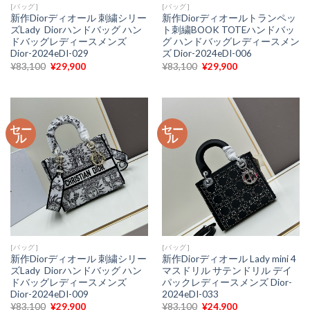
[バッグ]
[バッグ]
新作Diorディオール 刺繍シリー
新作Diorディオールトランペッ
ズLady Diorハンドバッグ ハン
ト刺繍BOOK TOTEハンドバッ
ドバッグレディースメンズ
グ ハンドバッグレディースメン
Dior-2024eDI-029
ズ Dior-2024eDI-006
元
現
元
現
¥
83,100
¥
29,900
¥
83,100
¥
29,900
の
在
の
在
価
の
価
の
格
価
格
価
は
格
は
格
¥83,100
は
¥83,100
は
で
¥29,900
で
¥29,900
セー
セー
し
で
し
で
ル
ル
た。
す。
た。
す。
[バッグ]
[バッグ]
新作Diorディオール 刺繍シリー
新作Diorディオール Lady mini 4
ズLady Diorハンドバッグ ハン
マスドリル サテンドリル デイ
ドバッグレディースメンズ
パックレディースメンズ Dior-
Dior-2024eDI-009
2024eDI-033
元
現
元
現
¥
83,100
¥
29,900
¥
83,100
¥
24,900