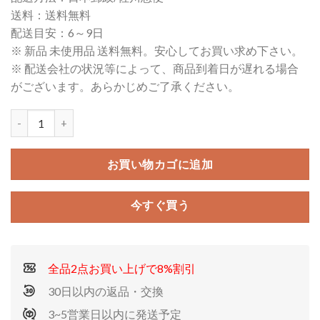
価
の
送料：送料無料
格
価
配送目安：6～9日
は
格
※ 新品 未使用品 送料無料。安心してお買い求め下さい。
¥83,100
は
※ 配送会社の状況等によって、商品到着日が遅れる場合
で
¥23,600
がございます。あらかじめご了承ください。
し
で
た。
す。
お買い物カゴに追加
今すぐ買う
全品2点お買い上げで8%割引
30日以内の返品・交換
3~5営業日以内に発送予定