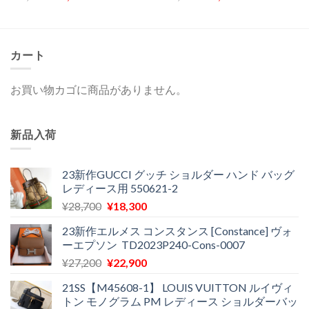
の
在
の
在
価
の
価
の
格
価
格
価
は
格
は
格
¥83,100
は
¥83,100
は
で
¥29,900
で
¥24,900
カート
し
で
し
で
た。
す。
た。
す。
お買い物カゴに商品がありません。
新品入荷
23新作GUCCI グッチ ショルダー ハンド バッグ
レディース用 550621-2
元
現
¥
28,700
¥
18,300
の
在
23新作エルメス コンスタンス [Constance] ヴォ
価
の
ーエプソン TD2023P240-Cons-0007
格
価
元
現
¥
27,200
¥
22,900
は
格
の
在
¥28,700
は
21SS【M45608-1】 LOUIS VUITTON ルイヴィ
価
の
で
¥18,300
トン モノグラム PM レディース ショルダーバッ
格
価
し
で