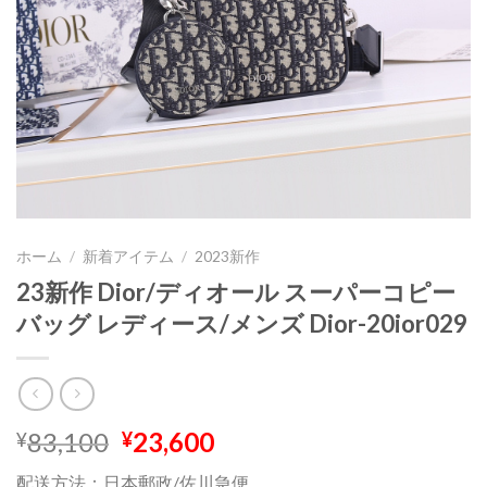
ホーム
/
新着アイテム
/
2023新作
23新作 Dior/ディオール スーパーコピー
バッグ レディース/メンズ Dior-20ior029
元
現
83,100
23,600
¥
¥
の
在
配送方法：日本郵政/佐川急便