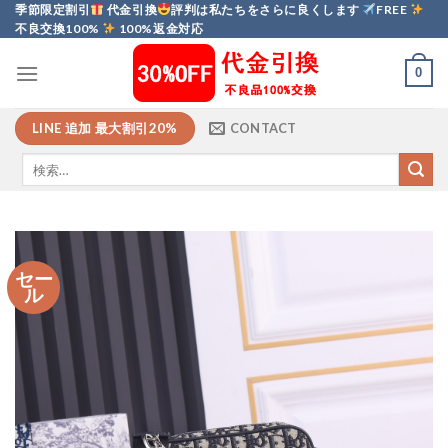
Skip
季節限定割引
代金引換
評判は私たちをさらに良くします
FREE
不良交換100%
100%返金対応
to
content
0
LINE 追加 最大割引20%
CONTACT
セー
ル