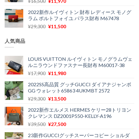
元
現
¥
16,500
¥
11,970
は
格
た。
す。
の
在
¥29,300
は
2022新作ルイヴィトン 財布 レディース モノグ
価
の
で
¥11,580
ラム ポルトフォイユ パラス財布 M67478
格
価
し
で
元
現
¥
29,300
¥
11,500
は
格
た。
す。
の
在
¥16,500
は
価
の
で
¥11,970
人気商品
格
価
し
で
は
格
た。
す。
¥29,300
は
LOUIS VUITTON ルイヴィトン モノグラムヴェ
ルニラウンドファスナー長財布 M60017-38
で
¥11,500
し
で
元
現
¥
17,900
¥
11,980
た。
す。
の
在
2022SS高品質 グッチGUCCI ダイアナジャンボ
価
の
GG ウォレット65863 4UKMBT 2572
格
価
元
現
¥
29,300
¥
13,500
は
格
の
在
¥17,900
は
2022新作エルメス HERMES ケリー28トリヨン
価
の
で
¥11,980
クレマンス DZ2001P550-KELLY-A196
格
価
し
で
元
現
¥
39,500
¥
27,500
は
格
た。
す。
の
在
¥29,300
は
23新作GUCCIグッチスーパーコピー ショルダ
価
の
で
¥13,500