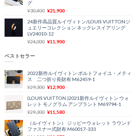
グ
は
格
た。
す。
元
現
¥
30,400
¥
21,900
¥27,200
は
の
在
で
¥22,900
24新作高品質ルイヴィトン/LOUIS VUITTONジ
価
の
し
で
ュエリーコレクション ネックレスイアリング
格
価
た。
す。
LV24010-12
は
格
元
現
¥
24,000
¥
11,900
¥30,400
は
の
在
で
¥21,900
価
の
し
で
ベストセラー
格
価
た。
す。
は
格
¥24,000
は
2022新作ルイヴィトン ポルトフォイユ・メティ
ス 二つ折り長財布 M62459-1
で
¥11,900
し
で
元
現
¥
29,300
¥
12,900
た。
す。
の
在
(LOUIS VUITTON )2021新作ルイヴィトン ウォ
価
の
レット モノグラム アンプラント M69794-1
格
価
元
現
¥
29,300
¥
11,580
は
格
の
在
¥29,300
は
（ルイヴィトン） ジッピーウォレット ラウンド
価
の
で
¥12,900
ファスナー式財布 M60017-333
格
価
し
で