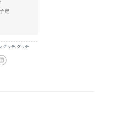
換
送予定
ル
,
グッチ
,
グッチ