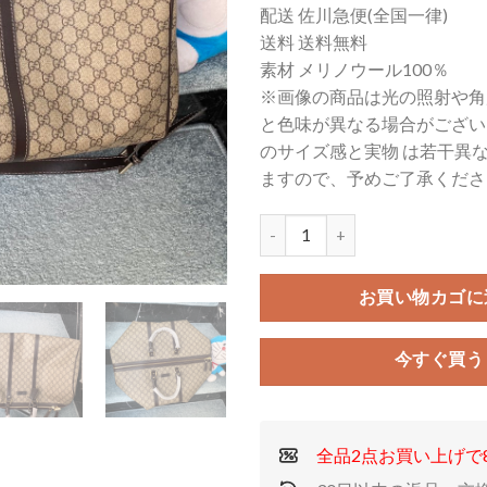
配送 佐川急便(全国一律)
価
の
送料 送料無料
格
価
素材 メリノウール100％
は
格
※画像の商品は光の照射や角
¥25,500
は
と色味が異なる場合がござい
で
¥2
のサイズ感と実物 は若干異
し
で
た。
す
ますので、予めご了承くださ
お買い物カゴに
今すぐ買う
全品2点お買い上げで