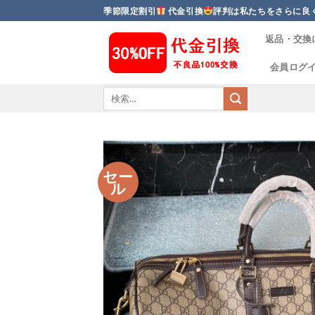
Skip
季節限定割引
代金引換
評判は私たちをさらに良
to
返品・交換
content
会員ログ
セー
ル