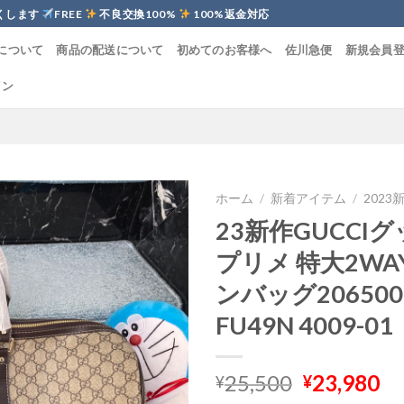
くします
FREE
不良交換100%
100%返金対応
について
商品の配送について
初めてのお客様へ
佐川急便
新規会員
イン
ホーム
/
新着アイテム
/
2023
23新作GUCCI
プリメ 特大2W
ンバッグ206500
FU49N 4009-01
元
現
25,500
23,980
¥
¥
の
在