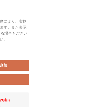
度により、実物
ます。また表示
3,980
なる場合もござい
。
い。
追加
8%割引