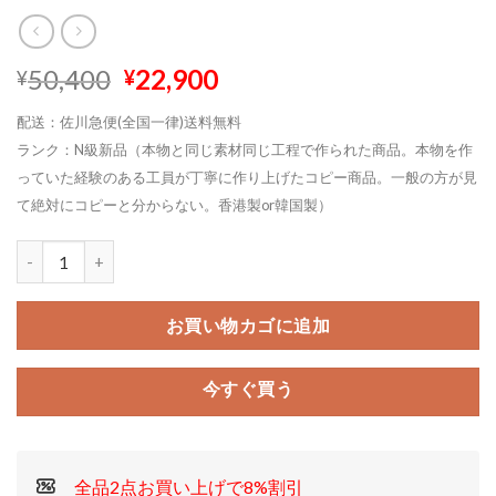
元
現
50,400
22,900
¥
¥
の
在
配送：佐川急便(全国一律)送料無料
価
の
ランク：N級新品（本物と同じ素材同じ工程で作られた商品。本物を作
格
価
っていた経験のある工員が丁寧に作り上げたコピー商品。一般の方が見
は
格
¥50,400
は
て絶対にコピーと分からない。香港製or韓国製）
で
¥22,900
し
で
た。
す。
お買い物カゴに追加
今すぐ買う
全品2点お買い上げで8%割引