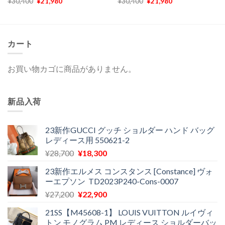
元
現
元
現
¥
30,400
¥
21,980
¥
30,400
¥
21,980
の
在
の
在
価
の
価
の
格
価
格
価
は
格
は
格
¥30,400
は
¥30,400
は
で
¥21,980
で
¥21,980
カート
し
で
し
で
た。
す。
た。
す。
お買い物カゴに商品がありません。
新品入荷
23新作GUCCI グッチ ショルダー ハンド バッグ
レディース用 550621-2
元
現
¥
28,700
¥
18,300
の
在
23新作エルメス コンスタンス [Constance] ヴォ
価
の
ーエプソン TD2023P240-Cons-0007
格
価
元
現
¥
27,200
¥
22,900
は
格
の
在
¥28,700
は
21SS【M45608-1】 LOUIS VUITTON ルイヴィ
価
の
で
¥18,300
トン モノグラム PM レディース ショルダーバッ