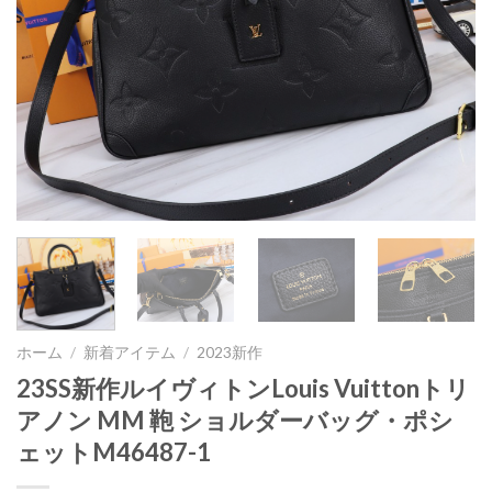
ホーム
/
新着アイテム
/
2023新作
23SS新作ルイヴィトンLouis Vuittonトリ
アノン MM 鞄 ショルダーバッグ・ポシ
ェットM46487-1