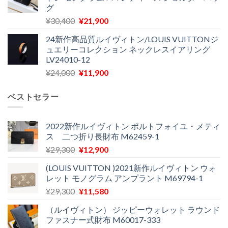
格
価
し
で
グ
は
格
た。
す。
元
現
¥
30,400
¥
21,900
¥27,200
は
の
在
で
¥22,900
24新作高品質ルイヴィトン/LOUIS VUITTONジ
価
の
し
で
ュエリーコレクション ネックレスイアリング
格
価
た。
す。
LV24010-12
は
格
元
現
¥
24,000
¥
11,900
¥30,400
は
の
在
で
¥21,900
価
の
し
で
ベストセラー
格
価
た。
す。
は
格
¥24,000
は
2022新作ルイヴィトン ポルトフォイユ・メティ
ス 二つ折り長財布 M62459-1
で
¥11,900
し
で
元
現
¥
29,300
¥
12,900
た。
す。
の
在
(LOUIS VUITTON )2021新作ルイヴィトン ウォ
価
の
レット モノグラム アンプラント M69794-1
格
価
元
現
¥
29,300
¥
11,580
は
格
の
在
¥29,300
は
（ルイヴィトン） ジッピーウォレット ラウンド
価
の
で
¥12,900
ファスナー式財布 M60017-333
格
価
し
で