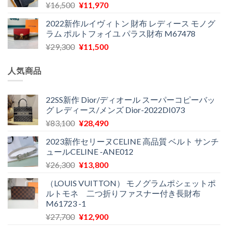
元
現
¥
16,500
¥
11,970
は
格
た。
す。
の
在
¥29,300
は
2022新作ルイヴィトン 財布 レディース モノグ
価
の
で
¥11,580
ラム ポルトフォイユ パラス財布 M67478
格
価
し
で
元
現
¥
29,300
¥
11,500
は
格
た。
す。
の
在
¥16,500
は
価
の
で
¥11,970
人気商品
格
価
し
で
は
格
た。
す。
¥29,300
は
22SS新作 Dior/ディオール スーパーコピーバッ
グ レディース/メンズ Dior-2022DI073
で
¥11,500
し
で
元
現
¥
83,100
¥
28,490
た。
す。
の
在
2023新作セリーヌCELINE 高品質 ベルト サンチ
価
の
ュールCELINE -ANE012
格
価
元
現
¥
26,300
¥
13,800
は
格
の
在
¥83,100
は
（LOUIS VUITTON） モノグラムポシェットポ
価
の
で
¥28,490
ルトモネ 二つ折りファスナー付き長財布
格
価
し
で
M61723 -1
は
格
た。
す。
元
現
¥
27,700
¥
12,900
¥26,300
は
の
在