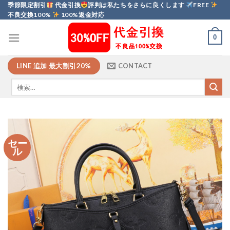
Skip
季節限定割引
代金引換
評判は私たちをさらに良くします
FREE
不良交換100%
100%返金対応
to
content
0
LINE 追加 最大割引20%
CONTACT
セー
ル