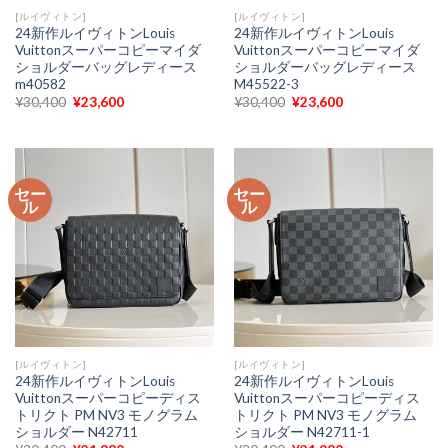
[ルイヴィトン]
[ルイヴィトン]
24新作ルイヴィトンLouis
24新作ルイヴィトンLouis
Vuittonスーパーコピーマイダ
Vuittonスーパーコピーマイダ
ショルダーバッグレディース
ショルダーバッグレディース
m40582
M45522-3
元
現
元
現
¥
30,400
¥
23,600
¥
30,400
¥
23,600
の
在
の
在
価
の
価
の
格
価
格
価
は
格
は
格
¥30,400
は
¥30,400
は
で
¥23,600
で
¥23,600
セー
セー
し
で
し
で
ル
ル
た。
す。
た。
す。
[ルイヴィトン]
[ルイヴィトン]
24新作ルイヴィトンLouis
24新作ルイヴィトンLouis
Vuittonスーパーコピーディス
Vuittonスーパーコピーディス
トリクト PM NV3 モノグラム
トリクト PM NV3 モノグラム
ショルダー N42711
ショルダー N42711-1