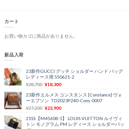
の
在
の
在
価
の
価
の
格
価
格
価
は
格
は
格
¥29,300
は
¥20,600
は
で
¥11,500
で
¥14,300
カート
し
で
し
で
た。
す。
た。
す。
お買い物カゴに商品がありません。
新品入荷
23新作GUCCI グッチ ショルダー ハンド バッグ
レディース用 550621-2
元
現
¥
28,700
¥
18,300
の
在
23新作エルメス コンスタンス [Constance] ヴォ
価
の
ーエプソン TD2023P240-Cons-0007
格
価
元
現
¥
27,200
¥
22,900
は
格
の
在
¥28,700
は
21SS【M45608-1】 LOUIS VUITTON ルイヴィ
価
の
で
¥18,300
トン モノグラム PM レディース ショルダーバッ
格
価
し
で