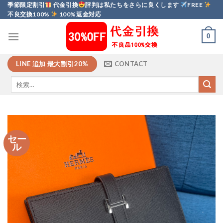
Skip
季節限定割引
代金引換
評判は私たちをさらに良くします
FREE
不良交換100%
100%返金対応
to
content
0
LINE 追加 最大割引20%
CONTACT
セー
ル