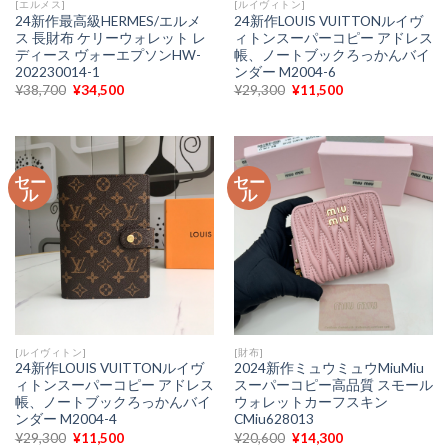
[エルメス]
[ルイヴィトン]
24新作最高級HERMES/エルメ
24新作LOUIS VUITTONルイヴ
ス 長財布 ケリーウォレット レ
ィトンスーパーコピー アドレス
ディース ヴォーエプソンHW-
帳、ノートブックろっかんバイ
202230014-1
ンダー M2004-6
元
現
元
現
¥
38,700
¥
34,500
¥
29,300
¥
11,500
の
在
の
在
価
の
価
の
格
価
格
価
は
格
は
格
¥38,700
は
¥29,300
は
で
¥34,500
で
¥11,500
セー
セー
し
で
し
で
ル
ル
た。
す。
た。
す。
[ルイヴィトン]
[財布]
24新作LOUIS VUITTONルイヴ
2024新作ミュウミュウMiuMiu
ィトンスーパーコピー アドレス
スーパーコピー高品質 スモール
帳、ノートブックろっかんバイ
ウォレットカーフスキン
ンダー M2004-4
CMiu628013
元
現
元
現
¥
29,300
¥
11,500
¥
20,600
¥
14,300