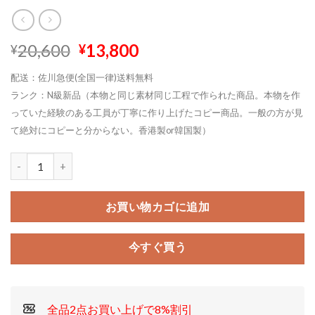
元
現
20,600
13,800
¥
¥
の
在
配送：佐川急便(全国一律)送料無料
価
の
ランク：N級新品（本物と同じ素材同じ工程で作られた商品。本物を作
格
価
っていた経験のある工員が丁寧に作り上げたコピー商品。一般の方が見
は
格
¥20,600
は
て絶対にコピーと分からない。香港製or韓国製）
で
¥13,800
し
で
た。
す。
お買い物カゴに追加
今すぐ買う
全品2点お買い上げで8%割引