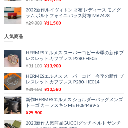
た。
す。
の
在
¥29,300
は
2022新作ルイヴィトン 財布 レディース モノグ
価
の
で
¥11,580
ラム ポルトフォイユ パラス財布 M67478
格
価
し
で
元
現
¥
29,300
¥
11,500
は
格
た。
す。
の
在
¥16,500
は
価
の
で
¥11,970
人気商品
格
価
し
で
は
格
た。
す。
¥29,300
は
HERMESエルメス スーパーコピー今季の新作 ブ
レスレット.カフブレス P280-HE05
で
¥11,500
し
で
元
現
¥
31,100
¥
13,900
た。
す。
の
在
HERMESエルメス スーパーコピー今季の新作 ブ
価
の
レスレット.カフブレス P280-HE014
格
価
元
現
¥
31,100
¥
10,580
は
格
の
在
¥31,100
は
新作HERMESエルメス ショルダーバッグメンズ
価
の
で
¥13,900
トーゴ カーフスキンME H084489-5
格
価
し
で
¥
25,900
は
格
た。
す。
¥31,100
は
2023新作人気商品GUCCIグッチ ベルト サンチ
で
¥10,580