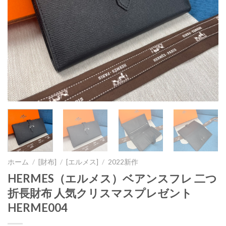
ホーム
/
[財布]
/
[エルメス]
/
2022新作
HERMES（エルメス）ベアンスフレ 二つ
折長財布 人気クリスマスプレゼント
HERME004