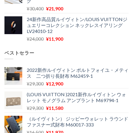
グ
は
格
た。
す。
元
現
¥
30,400
¥
21,900
¥27,200
は
の
在
で
¥22,900
24新作高品質ルイヴィトン/LOUIS VUITTONジ
価
の
し
で
ュエリーコレクション ネックレスイアリング
格
価
た。
す。
LV24010-12
は
格
元
現
¥
24,000
¥
11,900
¥30,400
は
の
在
で
¥21,900
価
の
し
で
ベストセラー
格
価
た。
す。
は
格
¥24,000
は
2022新作ルイヴィトン ポルトフォイユ・メティ
ス 二つ折り長財布 M62459-1
で
¥11,900
し
で
元
現
¥
29,300
¥
12,900
た。
す。
の
在
(LOUIS VUITTON )2021新作ルイヴィトン ウォ
価
の
レット モノグラム アンプラント M69794-1
格
価
元
現
¥
29,300
¥
11,580
は
格
の
在
¥29,300
は
（ルイヴィトン） ジッピーウォレット ラウンド
価
の
で
¥12,900
ファスナー式財布 M60017-333
格
価
し
で
元
現
¥
16,500
¥
11,970
は
格