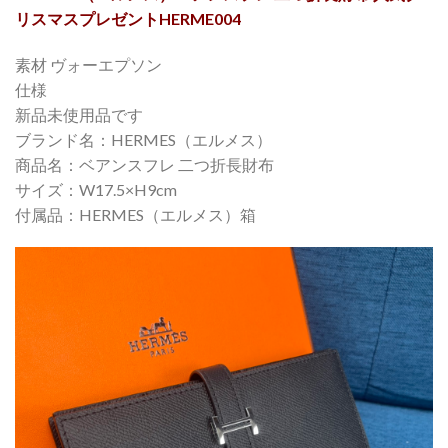
リスマスプレゼントHERME004
素材 ヴォーエプソン
仕様
新品未使用品です
ブランド名：HERMES（エルメス）
商品名：ベアンスフレ 二つ折長財布
サイズ：W17.5×H9cm
付属品：HERMES（エルメス）箱