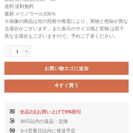
価
の
送料 送料無料
格
価
素材 メリノウール100％
は
格
※画像の商品は光の照射や角度により、実物と色味が異な
¥22,400
は
る場合がございます。また表示のサイズ感と実物 は若干
で
¥18,900
異なる場合もございますので、予めご了承ください。
し
で
た。
す。
お買い物カゴに追加
今すぐ買う
全品2点お買い上げで8%割引
30日以内の返品・交換
3~5営業日以内に発送予定