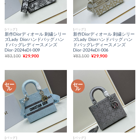
[バッグ]
[バッグ]
新作Diorディオール 刺繍シリー
新作Diorディオール 刺繍シリー
ズLady Diorハンドバッグ ハン
ズLady Diorハンドバッグ ハン
ドバッグレディースメンズ
ドバッグレディースメンズ
Dior-2024eDI-009
Dior-2024eDI-006
元
現
元
現
¥
83,100
¥
29,900
¥
83,100
¥
29,900
の
在
の
在
価
の
価
の
格
価
格
価
は
格
は
格
¥83,100
は
¥83,100
は
で
¥29,900
で
¥29,900
セー
セー
し
で
し
で
ル
ル
た。
す。
た。
す。
[バッグ]
[バッグ]