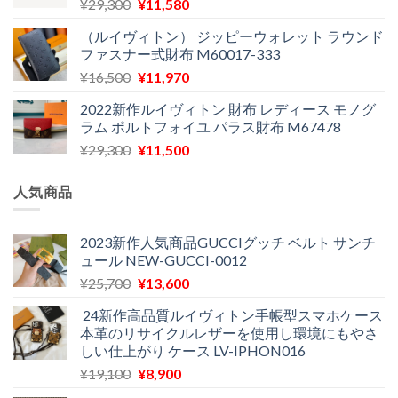
元
現
¥
29,300
¥
11,580
は
格
の
在
¥29,300
は
（ルイヴィトン） ジッピーウォレット ラウンド
価
の
で
¥12,900
ファスナー式財布 M60017-333
格
価
し
で
元
現
¥
16,500
¥
11,970
は
格
た。
す。
の
在
¥29,300
は
2022新作ルイヴィトン 財布 レディース モノグ
価
の
で
¥11,580
ラム ポルトフォイユ パラス財布 M67478
格
価
し
で
元
現
¥
29,300
¥
11,500
は
格
た。
す。
の
在
¥16,500
は
価
の
で
¥11,970
人気商品
格
価
し
で
は
格
た。
す。
¥29,300
は
2023新作人気商品GUCCIグッチ ベルト サンチ
ュール NEW-GUCCI-0012
で
¥11,500
し
で
元
現
¥
25,700
¥
13,600
た。
す。
の
在
24新作高品質ルイヴィトン手帳型スマホケース
価
の
本革のリサイクルレザーを使用し環境にもやさ
格
価
しい仕上がり ケース LV-IPHON016
は
格
元
現
¥
19,100
¥
8,900
¥25,700
は
の
在
で
¥13,600