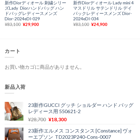
新作Diorディオール 刺繍シリー
新作Diorディオール Lady mini 4
ズLady Diorハンドバッグ ハン
マスドリル サテンドリル デイ
ドバッグレディースメンズ
パックレディースメンズ Dior-
Dior-2024eDI-029
2024eDI-034
元
現
元
現
¥
83,100
¥
29,900
¥
83,100
¥
24,900
の
在
の
在
価
の
価
の
格
価
格
価
は
格
は
格
¥83,100
は
¥83,100
は
で
¥29,900
で
¥24,900
カート
し
で
し
で
た。
す。
た。
す。
お買い物カゴに商品がありません。
新品入荷
23新作GUCCI グッチ ショルダー ハンド バッグ
レディース用 550621-2
元
現
¥
28,700
¥
18,300
の
在
23新作エルメス コンスタンス [Constance] ヴォ
価
の
ーエプソン TD2023P240-Cons-0007
格
価