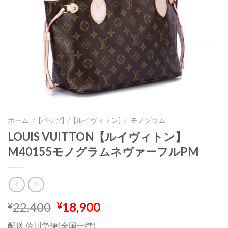
ホーム
/
[バッグ]
/
[ルイヴィトン]
/
モノグラム
LOUIS VUITTON【ルイヴィトン】
M40155モノグラムネヴァーフルPM
元
現
22,400
18,900
¥
¥
の
在
配送 佐川急便(全国一律)