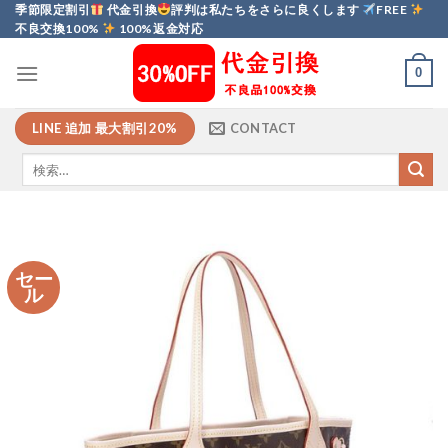
Skip
季節限定割引
代金引換
評判は私たちをさらに良くします
FREE
不良交換100%
100%返金対応
to
content
0
LINE 追加 最大割引20%
CONTACT
セー
ル