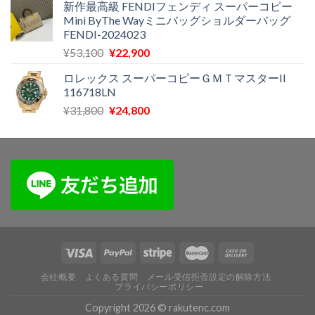
新作最高級 FENDIフェンディ スーパーコピー
価
の
し
で
Mini ByThe Wayミニバッグショルダーバッグ
格
価
た。
す。
FENDI-2024023
は
格
元
現
¥
53,100
¥
22,900
¥19,100
は
の
在
で
¥8,900
ロレックス スーパーコピーＧＭＴマスターII
価
の
し
で
116718LN
格
価
た。
す。
元
現
¥
31,800
¥
24,800
は
格
の
在
¥53,100
は
価
の
で
¥22,900
格
価
し
で
は
格
た。
す。
¥31,800
は
で
¥24,800
し
で
た。
す。
会社概要
よくある質問
メール受信拒否設定の解除方法
プライバシーポリシー
Copyright 2026 © rakutenc.com