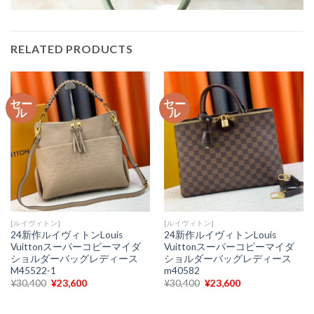
RELATED PRODUCTS
セー
セー
ル
ル
[ルイヴィトン]
[ルイヴィトン]
24新作ルイヴィトンLouis
24新作ルイヴィトンLouis
Vuittonスーパーコピーマイダ
Vuittonスーパーコピーマイダ
ショルダーバッグレディース
ショルダーバッグレディース
M45522-1
m40582
元
現
元
現
¥
30,400
¥
23,600
¥
30,400
¥
23,600
の
在
の
在
価
の
価
の
格
価
格
価