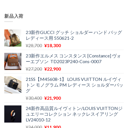
新品入荷
23新作GUCCI グッチ ショルダー ハンド バッグ
レディース用 550621-2
元
現
¥
28,700
¥
18,300
の
在
23新作エルメス コンスタンス [Constance] ヴォ
価
の
ーエプソン TD2023P240-Cons-0007
格
価
元
現
¥
27,200
¥
22,900
は
格
の
在
¥28,700
は
21SS【M45608-1】 LOUIS VUITTON ルイヴィ
価
の
で
¥18,300
トン モノグラム PM レディース ショルダーバッ
格
価
し
で
グ
は
格
た。
す。
元
現
¥
30,400
¥
21,900
¥27,200
は
の
在
で
¥22,900
24新作高品質ルイヴィトン/LOUIS VUITTONジ
価
の
し
で
ュエリーコレクション ネックレスイアリング
格
価
た。
す。
LV24010-12
は
格
元
現
¥
24,000
¥
11,900
¥30,400
は