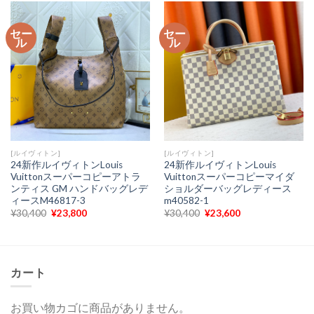
は
格
は
格
¥30,400
は
¥30,400
は
で
¥23,600
で
¥23,600
セー
セー
し
で
し
で
ル
ル
た。
す。
た。
す。
[ルイヴィトン]
[ルイヴィトン]
24新作ルイヴィトンLouis
24新作ルイヴィトンLouis
Vuittonスーパーコピーアトラ
Vuittonスーパーコピーマイダ
ンティス GM ハンドバッグレデ
ショルダーバッグレディース
ィースM46817-3
m40582-1
元
現
元
現
¥
30,400
¥
23,800
¥
30,400
¥
23,600
の
在
の
在
価
の
価
の
格
価
格
価
は
格
は
格
¥30,400
は
¥30,400
は
で
¥23,800
で
¥23,600
カート
し
で
し
で
た。
す。
た。
す。
お買い物カゴに商品がありません。