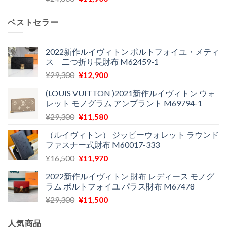
の
在
で
¥21,900
価
の
し
で
ベストセラー
格
価
た。
す。
は
格
¥24,000
は
2022新作ルイヴィトン ポルトフォイユ・メティ
ス 二つ折り長財布 M62459-1
で
¥11,900
し
で
元
現
¥
29,300
¥
12,900
た。
す。
の
在
(LOUIS VUITTON )2021新作ルイヴィトン ウォ
価
の
レット モノグラム アンプラント M69794-1
格
価
元
現
¥
29,300
¥
11,580
は
格
の
在
¥29,300
は
（ルイヴィトン） ジッピーウォレット ラウンド
価
の
で
¥12,900
ファスナー式財布 M60017-333
格
価
し
で
元
現
¥
16,500
¥
11,970
は
格
た。
す。
の
在
¥29,300
は
2022新作ルイヴィトン 財布 レディース モノグ
価
の
で
¥11,580
ラム ポルトフォイユ パラス財布 M67478
格
価
し
で
元
現
¥
29,300
¥
11,500
は
格
た。
す。
の
在
¥16,500
は
価
の
で
¥11,970
人気商品