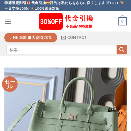
Skip
季節限定割引
代金引換
評判は私たちをさらに良くします
FREE
不良交換100%
100%返金対応
to
content
0
LINE 追加 最大割引20%
CONTACT
セー
ル