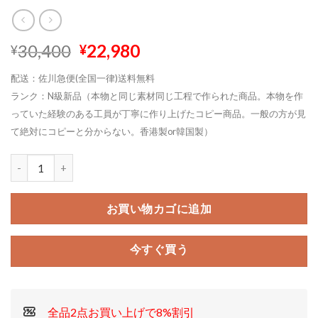
元
現
30,400
22,980
¥
¥
の
在
配送：佐川急便(全国一律)送料無料
価
の
ランク：N級新品（本物と同じ素材同じ工程で作られた商品。本物を作
格
価
っていた経験のある工員が丁寧に作り上げたコピー商品。一般の方が見
は
格
¥30,400
は
て絶対にコピーと分からない。香港製or韓国製）
で
¥22,980
し
で
た。
す。
お買い物カゴに追加
今すぐ買う
全品2点お買い上げで8%割引