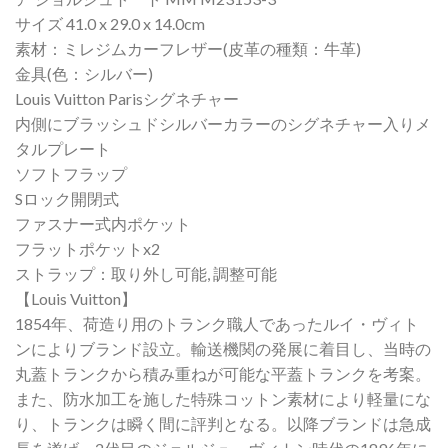
サイズ 41.0 x 29.0 x 14.0cm
素材：ミレジムカーフレザー(皮革の種類：牛革)
金具(色：シルバー)
Louis Vuitton Parisシグネチャー
内側にブラッシュドシルバーカラーのシグネチャー入りメ
タルプレート
ソフトフラップ
Sロック開閉式
ファスナー式内ポケット
フラットポケットx2
ストラップ：取り外し可能, 調整可能
【Louis Vuitton】
1854年、荷造り用のトランク職人であったルイ・ヴィト
ンによりブランド設立。輸送機関の発展に着目し、当時の
丸蓋トランクから積み重ねが可能な平蓋トランクを考案。
また、防水加工を施した特殊コットン素材により軽量にな
り、トランクは瞬く間に評判となる。以降ブランドは急成