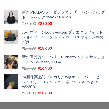
格
価
し
で
は
格
た。
す。
¥29,300
は
新作 PRADA/プラダプラダ レザー ハンドバッグ
トートバッグ 2WAY1BA349
で
¥11,500
し
で
元
現
¥
33,900
¥
23,800
た。
す。
の
在
ルイヴィトンLouis Vuitton ダミエグラフィット
価
の
ショルダーバッグ トマス N58028ヴィトン斜め
格
価
がけ
は
格
元
現
¥
29,500
¥
18,600
¥33,900
は
の
在
で
¥23,800
新作高品質バーバリーBurberry ベルト サンチュ
価
の
し
で
ール NEW-berry-0004
格
価
た。
す。
元
現
¥
25,700
¥
16,900
は
格
の
在
¥29,500
は
24新作高品質ブルガリ/ Bvlgari スーパーコピー
価
の
で
¥18,600
ジュエリーコレクション ネックレス Bvlg24-
格
価
し
で
W2203
は
格
た。
す。
元
現
¥
29,000
¥
10,600
¥25,700
は
の
在
で
¥16,900
価
の
し
で
格
価
た。
す。