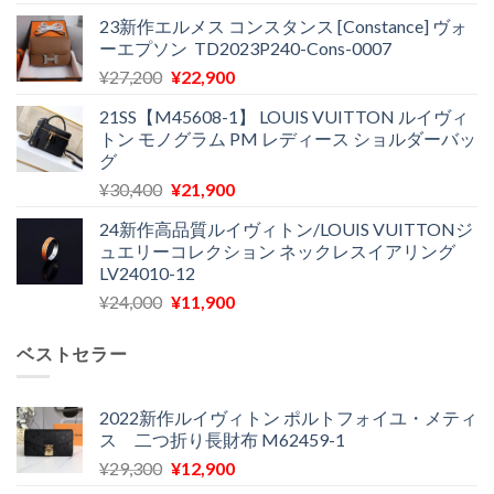
の
在
23新作エルメス コンスタンス [Constance] ヴォ
価
の
ーエプソン TD2023P240-Cons-0007
格
価
元
現
¥
27,200
¥
22,900
は
格
の
在
¥28,700
は
21SS【M45608-1】 LOUIS VUITTON ルイヴィ
価
の
で
¥18,300
トン モノグラム PM レディース ショルダーバッ
格
価
し
で
グ
は
格
た。
す。
元
現
¥
30,400
¥
21,900
¥27,200
は
の
在
で
¥22,900
24新作高品質ルイヴィトン/LOUIS VUITTONジ
価
の
し
で
ュエリーコレクション ネックレスイアリング
格
価
た。
す。
LV24010-12
は
格
元
現
¥
24,000
¥
11,900
¥30,400
は
の
在
で
¥21,900
価
の
し
で
ベストセラー
格
価
た。
す。
は
格
¥24,000
は
2022新作ルイヴィトン ポルトフォイユ・メティ
ス 二つ折り長財布 M62459-1
で
¥11,900
し
で
元
現
¥
29,300
¥
12,900
た。
す。
の
在