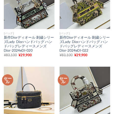
[バッグ]
[バッグ]
新作Diorディオール 刺繍シリー
新作Diorディオール 刺繍シリー
ズLady Diorハンドバッグ ハン
ズLady Diorハンドバッグ ハン
ドバッグレディースメンズ
ドバッグレディースメンズ
Dior-2024eDI-020
Dior-2024eDI-022
元
現
元
現
¥
83,100
¥
29,900
¥
83,100
¥
29,900
の
在
の
在
価
の
価
の
格
価
格
価
は
格
は
格
¥83,100
は
¥83,100
は
で
¥29,900
で
¥29,900
セー
セー
し
で
し
で
ル
ル
た。
す。
た。
す。