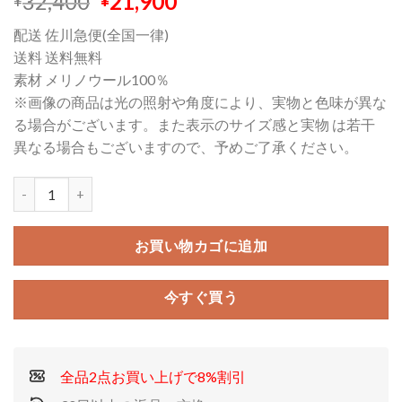
元
現
32,400
21,900
¥
¥
の
在
配送 佐川急便(全国一律)
価
の
送料 送料無料
格
価
素材 メリノウール100％
は
格
※画像の商品は光の照射や角度により、実物と色味が異な
¥32,400
は
る場合がございます。また表示のサイズ感と実物 は若干
で
¥21,900
異なる場合もございますので、予めご了承ください。
し
で
た。
す。
お買い物カゴに追加
今すぐ買う
全品2点お買い上げで8%割引