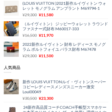
(LOUIS VUITTON )2021新作ルイヴィトン ウォ
価
の
レット モノグラム アンプラント M69794-1
格
価
元
現
¥
29,300
¥
11,580
は
格
の
在
¥29,300
は
（ルイヴィトン） ジッピーウォレット ラウンド
価
の
で
¥12,900
ファスナー式財布 M60017-333
格
価
し
で
元
現
¥
16,500
¥
11,970
は
格
た。
す。
の
在
¥29,300
は
2022新作ルイヴィトン 財布 レディース モノグ
価
の
で
¥11,580
ラム ポルトフォイユ パラス財布 M67478
格
価
し
で
元
現
¥
29,300
¥
11,500
は
格
た。
す。
の
在
¥16,500
は
価
の
で
¥11,970
人気商品
格
価
し
で
は
格
た。
す。
¥29,300
は
新作 LOUIS VUITTONルイ・ヴィトンスーパー
コピーレディースメンズスニーカー激安
で
¥11,500
Loui00049
し
で
た。
す。
元
現
¥
30,500
¥
23,300
の
在
24新作高品質コーチCOACH手帳型スマホケー
価
の