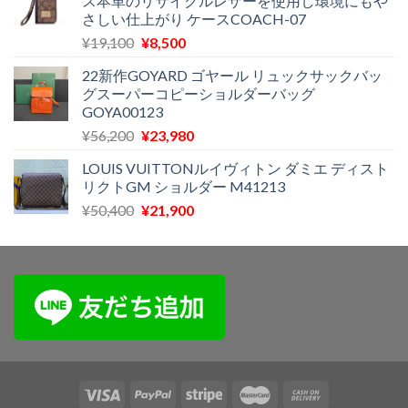
ス本革のリサイクルレザーを使用し環境にもや
格
価
さしい仕上がり ケースCOACH-07
は
格
元
現
¥
19,100
¥
8,500
¥30,500
は
の
在
で
¥23,300
22新作GOYARD ゴヤール リュックサックバッ
価
の
し
で
グスーパーコピーショルダーバッグ
格
価
た。
す。
GOYA00123
は
格
元
現
¥
56,200
¥
23,980
¥19,100
は
の
在
で
¥8,500
LOUIS VUITTONルイヴィトン ダミエ ディスト
価
の
し
で
リクトGM ショルダー M41213
格
価
た。
す。
元
現
¥
50,400
¥
21,900
は
格
の
在
¥56,200
は
価
の
で
¥23,980
格
価
し
で
は
格
た。
す。
¥50,400
は
で
¥21,900
し
で
た。
す。