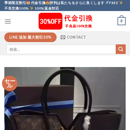
Skip
季節限定割引
代金引換
評判は私たちをさらに良くします
FREE
不良交換100%
100%返金対応
to
content
0
LINE 追加 最大割引20%
CONTACT
セー
ル