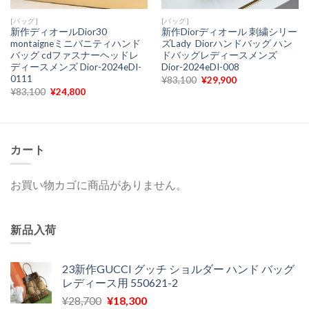
[バッグ]
[バッグ]
新作ディオールDior30
新作Diorディオール 刺繍シリー
montaigneミニバニティハンド
ズLady Diorハンドバッグ ハン
バッグ cdファスナーヘッドレ
ドバッグレディースメンズ
ディースメンズ Dior-2024eDI-
Dior-2024eDI-008
0111
元
現
¥
83,100
¥
29,900
の
在
元
現
¥
83,100
¥
24,800
価
の
の
在
格
価
価
の
は
格
格
価
¥83,100
は
は
格
で
¥29,900
¥83,100
は
し
で
で
¥24,800
カート
た。
す。
し
で
た。
す。
お買い物カゴに商品がありません。
新品入荷
23新作GUCCI グッチ ショルダー ハンド バッグ
レディース用 550621-2
元
現
¥
28,700
¥
18,300