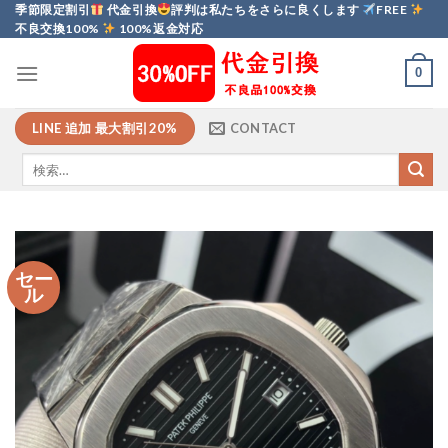
Skip
季節限定割引
代金引換
評判は私たちをさらに良くします
FREE
不良交換100%
100%返金対応
to
content
0
LINE 追加 最大割引20%
CONTACT
セー
ル