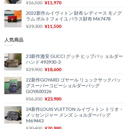
元
現
¥
16,500
¥
11,970
は
格
た。
す。
の
在
¥29,300
は
2022新作ルイヴィトン 財布 レディース モノグ
価
の
で
¥11,580
ラム ポルトフォイユ パラス財布 M67478
格
価
し
で
元
現
¥
29,300
¥
11,500
は
格
た。
す。
の
在
¥16,500
は
価
の
で
¥11,970
人気商品
格
価
し
で
は
格
た。
す。
¥29,300
は
23新作激安 GUCCI グッチ ヒップバッ ョルダー
ハンド 493930-3
で
¥11,500
し
で
元
現
¥
29,900
¥
18,600
た。
す。
の
在
22新作GOYARD ゴヤール リュックサックバッ
価
の
グスーパーコピーショルダーバッグ
格
価
GOYA00126
は
格
元
現
¥
56,200
¥
23,980
¥29,900
は
の
在
で
¥18,600
24新作LOUIS VUITTON ルイヴィトン トリオ・
価
の
し
で
メッセンジャー メンズ ショルダーバッグ
格
価
た。
す。
M69443
は
格
元
現
¥
30,400
¥
20,980
¥56,200
は