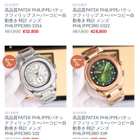
2024新作
2024新作
高品質PATEK PHILIPPEパテッ
高品質PATEK PHILIPPEパテッ
クフィリップ スーパーコピー自
クフィリップ スーパーコピー自
動巻き 時計 メンズ
動巻き 時計 メンズ
PHILIPPE380-1016
PHILIPPE380-1022
元
現
元
現
¥
87,800
¥
32,800
¥
87,800
¥
28,800
の
在
の
在
価
の
価
の
格
価
格
価
は
格
は
格
¥87,800
は
¥87,800
は
で
¥32,800
で
¥28,800
セー
セー
し
で
し
で
ル
ル
た。
す。
た。
す。
2024新作
2024新作
高品質PATEK PHILIPPEパテッ
高品質PATEK PHILIPPEパテッ
クフィリップ スーパーコピー自
クフィリップ スーパーコピー自
動巻き 時計 メンズ
動巻き 時計 メンズ
PHILIPPE380-102
PHILIPPE380-109
元
現
元
現