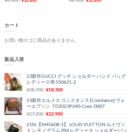
¥
87,800
¥
32,800
¥
87,800
¥
32,800
の
在
の
在
価
の
価
の
格
価
格
価
は
格
は
格
¥87,800
は
¥87,800
は
で
¥32,800
で
¥32,800
カート
し
で
し
で
た。
す。
た。
す。
お買い物カゴに商品がありません。
新品入荷
23新作GUCCI グッチ ショルダー ハンド バッグ
レディース用 550621-2
元
現
¥
28,700
¥
18,300
の
在
23新作エルメス コンスタンス [Constance] ヴォ
価
の
ーエプソン TD2023P240-Cons-0007
格
価
元
現
¥
27,200
¥
22,900
は
格
の
在
¥28,700
は
21SS【M45608-1】 LOUIS VUITTON ルイヴィ
価
の
で
¥18,300
トン モノグラム PM レディース ショルダーバッ
格
価