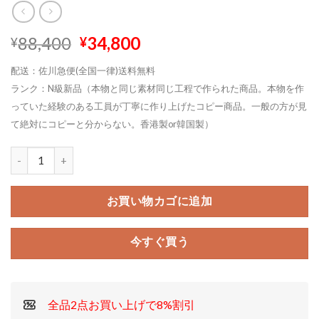
元
現
88,400
34,800
¥
¥
の
在
配送：佐川急便(全国一律)送料無料
価
の
ランク：N級新品（本物と同じ素材同じ工程で作られた商品。本物を作
格
価
っていた経験のある工員が丁寧に作り上げたコピー商品。一般の方が見
は
格
¥88,400
は
て絶対にコピーと分からない。香港製or韓国製）
で
¥34,800
し
で
た。
す。
お買い物カゴに追加
今すぐ買う
全品2点お買い上げで8%割引