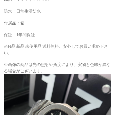
防水：日常生活防水
付属品：箱
保証：1年間保証
※N品 新品 未使用品 送料無料。安心してお買い求め下さ
い。
※画像の商品は光の照射や角度により、実物と色味が異な
る場合がございます。