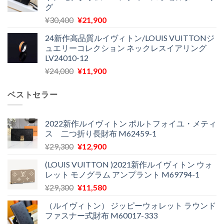
し
で
グ
は
格
た。
す。
元
現
¥
30,400
¥
21,900
¥27,200
は
の
在
で
¥22,900
24新作高品質ルイヴィトン/LOUIS VUITTONジ
価
の
し
で
ュエリーコレクション ネックレスイアリング
格
価
た。
す。
LV24010-12
は
格
元
現
¥
24,000
¥
11,900
¥30,400
は
の
在
で
¥21,900
価
の
し
で
ベストセラー
格
価
た。
す。
は
格
¥24,000
は
2022新作ルイヴィトン ポルトフォイユ・メティ
ス 二つ折り長財布 M62459-1
で
¥11,900
し
で
元
現
¥
29,300
¥
12,900
た。
す。
の
在
(LOUIS VUITTON )2021新作ルイヴィトン ウォ
価
の
レット モノグラム アンプラント M69794-1
格
価
元
現
¥
29,300
¥
11,580
は
格
の
在
¥29,300
は
（ルイヴィトン） ジッピーウォレット ラウンド
価
の
で
¥12,900
ファスナー式財布 M60017-333
格
価
し
で