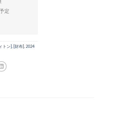
換
送予定
ィトン]
,
[財布]
,
2024