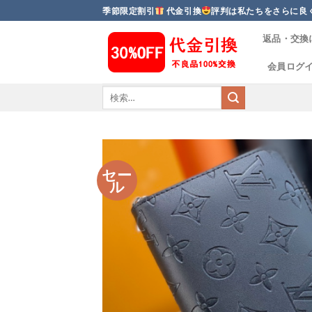
Skip
季節限定割引
代金引換
評判は私たちをさらに良
to
返品・交換
content
会員ログ
セー
ル