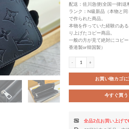
配送：佐川急便(全国一律)送
価
の
ランク：N級新品（本物と同
格
価
で作られた商品。
は
格
本物を作っていた経験のある
¥16,500
は
り上げたコピー商品。
で
¥1
一般の方が見て絶対にコピー
し
で
た。
す
香港製or韓国製）
お買い物カゴに
今すぐ買う
全品2点お買い上げで