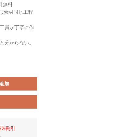
料無料
じ素材同じ工程
工員が丁寧に作
1,970
と分からない。
。
追加
8%割引