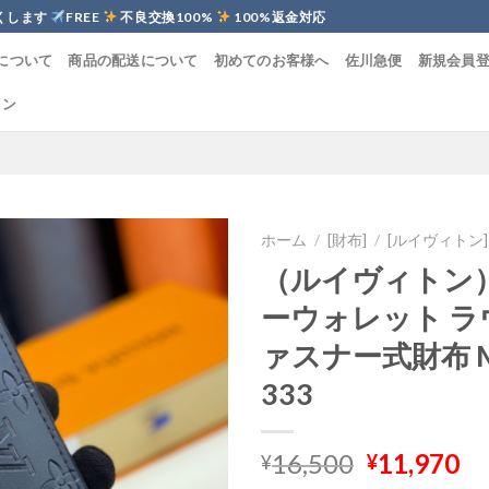
くします
FREE
不良交換100%
100%返金対応
について
商品の配送について
初めてのお客様へ
佐川急便
新規会員
イン
ホーム
/
[財布]
/
[ルイヴィトン]
（ルイヴィトン）
ーウォレット ラ
ァスナー式財布 M6
333
元
現
16,500
11,970
¥
¥
の
在