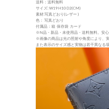
送料：送料無料
サイズ: W19 H10 D2(CM)
素材:写真どおり(レザー )
色： 写真どおり
付属品：箱 保存袋 カード
※N品・新品・未使用品・送料無料。安
※画像の商品は光の照射や角度により、
また表示のサイズ感と実物は若干異なる