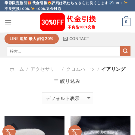
Skip
季節限定割引
代金引換
評判は私たちをさらに良くします
FREE
不良交換100%
100%返金対応
to
content
0
LINE 追加 最大割引20%
CONTACT
ホーム
/
アクセサリー
/
クロムハーツ
/
イアリング
絞り込み
セー
セー
ル
ル