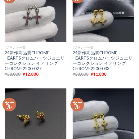
[ブランド一覧]
[ブランド一覧]
24新作高品質CHROME
24新作高品質CHROME
HEARTSクロムハーツジュエリ
HEARTSクロムハーツジュエリ
ーコレクション イアリング
ーコレクション イアリング
CHROME2200-027
CHROME2200-033
元
現
元
現
¥
58,000
¥
12,800
¥
58,000
¥
11,800
の
在
の
在
価
の
価
の
格
価
格
価
は
格
は
格
¥58,000
は
¥58,000
は
で
¥12,800
で
¥11,800
セー
セー
し
で
し
で
ル
ル
た。
す。
た。
す。