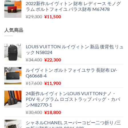
2022新作ルイヴィトン 財布 レディース モノグ
価
の
で
¥11,580
ラム ポルトフォイユ パラス財布 M67478
格
価
し
で
元
現
¥
29,300
¥
11,500
は
格
た。
す。
の
在
¥16,500
は
価
の
で
¥11,970
人気商品
格
価
し
で
は
格
た。
す。
¥29,300
は
LOUIS VUITTON ルイヴィトン 新品 後背包 リュ
ック N58024
で
¥11,500
し
で
元
現
¥
34,400
¥
22,300
た。
す。
の
在
ルイヴィトン ポルトフォイユサラ 長財布 LV-
価
の
Q60668-4
格
価
元
現
¥
17,600
¥
11,900
は
格
の
在
¥34,400
は
24新作ルイヴィトンLOUIS VUITTONナノ・
価
の
で
¥22,300
PDV モノグラム ロゴストラップ バッグ・カバ
格
価
し
で
ンM82770-1
は
格
た。
す。
元
現
¥
30,400
¥
18,800
¥17,600
は
の
在
で
¥11,900
シャネルCHANEL スーパーコピー二つ折り /三
価
の
し
で