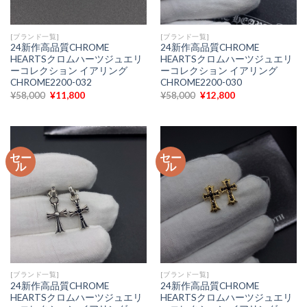
[ブランド一覧]
[ブランド一覧]
24新作高品質CHROME
24新作高品質CHROME
HEARTSクロムハーツジュエリ
HEARTSクロムハーツジュエリ
ーコレクション イアリング
ーコレクション イアリング
CHROME2200-032
CHROME2200-030
元
現
元
現
¥
58,000
¥
11,800
¥
58,000
¥
12,800
の
在
の
在
価
の
価
の
格
価
格
価
は
格
は
格
¥58,000
は
¥58,000
は
で
¥11,800
で
¥12,800
セー
セー
し
で
し
で
ル
ル
た。
す。
た。
す。
[ブランド一覧]
[ブランド一覧]
24新作高品質CHROME
24新作高品質CHROME
HEARTSクロムハーツジュエリ
HEARTSクロムハーツジュエリ