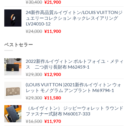
元
現
¥
30,400
¥
21,900
¥27,200
は
の
在
で
¥22,900
24新作高品質ルイヴィトン/LOUIS VUITTONジ
価
の
し
で
ュエリーコレクション ネックレスイアリング
格
価
た。
す。
LV24010-12
は
格
元
現
¥
24,000
¥
11,900
¥30,400
は
の
在
で
¥21,900
価
の
し
で
ベストセラー
格
価
た。
す。
は
格
¥24,000
は
2022新作ルイヴィトン ポルトフォイユ・メティ
ス 二つ折り長財布 M62459-1
で
¥11,900
し
で
元
現
¥
29,300
¥
12,900
た。
す。
の
在
(LOUIS VUITTON )2021新作ルイヴィトン ウォ
価
の
レット モノグラム アンプラント M69794-1
格
価
元
現
¥
29,300
¥
11,580
は
格
の
在
¥29,300
は
（ルイヴィトン） ジッピーウォレット ラウンド
価
の
で
¥12,900
ファスナー式財布 M60017-333
格
価
し
で
元
現
¥
16,500
¥
11,970
は
格
た。
す。
の
在
¥29,300
は