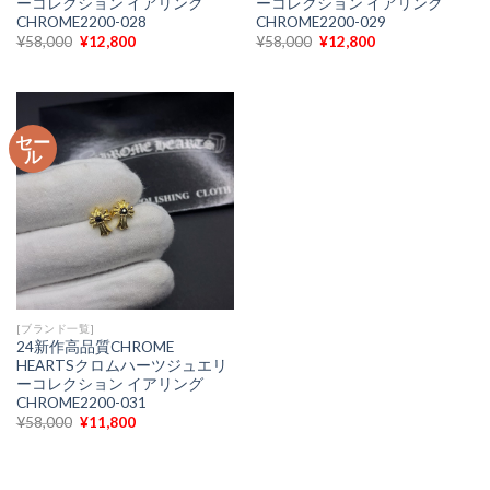
ーコレクション イアリング
ーコレクション イアリング
CHROME2200-028
CHROME2200-029
元
現
元
現
¥
58,000
¥
12,800
¥
58,000
¥
12,800
の
在
の
在
価
の
価
の
格
価
格
価
は
格
は
格
¥58,000
は
¥58,000
は
で
¥12,800
で
¥12,800
セー
し
で
し
で
ル
た。
す。
た。
す。
[ブランド一覧]
24新作高品質CHROME
HEARTSクロムハーツジュエリ
ーコレクション イアリング
CHROME2200-031
元
現
¥
58,000
¥
11,800
の
在
価
の
格
価
は
格