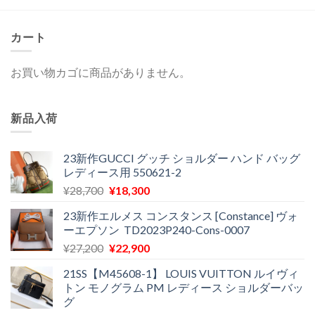
¥58,000
は
で
¥11,800
し
で
た。
す。
カート
お買い物カゴに商品がありません。
新品入荷
23新作GUCCI グッチ ショルダー ハンド バッグ
レディース用 550621-2
元
現
¥
28,700
¥
18,300
の
在
23新作エルメス コンスタンス [Constance] ヴォ
価
の
ーエプソン TD2023P240-Cons-0007
格
価
元
現
¥
27,200
¥
22,900
は
格
の
在
¥28,700
は
21SS【M45608-1】 LOUIS VUITTON ルイヴィ
価
の
で
¥18,300
トン モノグラム PM レディース ショルダーバッ
格
価
し
で
グ
は
格
た。
す。