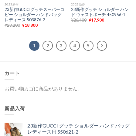
2023新作
2023新作
23新作GUCCIグッチスーパーコ
23新作グッチ ショルダー ハン
ピー ショルダー ハンドバッグ
ド ウェストポーチ 450956-1
レディース 503876-2
元
現
¥
26,400
¥
17,900
の
在
元
現
¥
28,200
¥
18,800
価
の
の
在
格
価
価
の
は
格
格
価
¥26,400
は
は
格
で
¥17,900
¥28,200
は
1
2
3
4
5
し
で
で
¥18,800
た。
す。
し
で
た。
す。
カート
お買い物カゴに商品がありません。
新品入荷
23新作GUCCI グッチ ショルダー ハンド バッグ
レディース用 550621-2