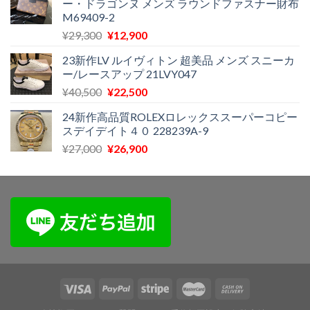
ー・ドラゴンヌ メンズ ラウンドファスナー財布
格
価
M69409-2
は
格
元
現
¥
29,300
¥
12,900
¥23,500
は
の
在
で
¥19,800
23新作LV ルイヴィトン 超美品 メンズ スニーカ
価
の
し
で
ー/レースアップ 21LVY047
格
価
た。
す。
元
現
¥
40,500
¥
22,500
は
格
の
在
¥29,300
は
24新作高品質ROLEXロレックススーパーコピー
価
の
で
¥12,900
スデイデイト４０ 228239A-9
格
価
し
で
元
現
¥
27,000
¥
26,900
は
格
た。
す。
の
在
¥40,500
は
価
の
で
¥22,500
格
価
し
で
は
格
た。
す。
¥27,000
は
で
¥26,900
し
で
た。
す。