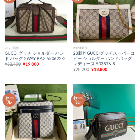
2023新作
2023新作
GUCCI グッチ ショルダー ハン
23新作GUCCIグッチスーパーコ
ド バッグ 2WAY BAG 550622-2
ピー ショルダー ハンドバッグ
レディース 503876-8
元
現
¥
32,400
¥
19,800
の
在
元
現
¥
28,200
¥
18,800
価
の
の
在
格
価
価
の
は
格
格
価
¥32,400
は
は
格
で
¥19,800
¥28,200
は
し
で
で
¥18,800
た。
す。
セー
セー
し
で
ル
ル
た。
す。