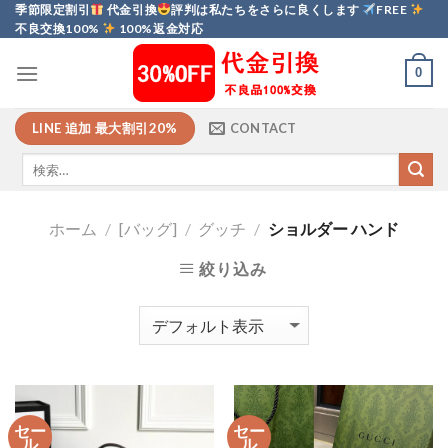
Skip
季節限定割引
代金引換
評判は私たちをさらに良くします
FREE
不良交換100%
100%返金対応
to
content
0
LINE 追加 最大割引20%
CONTACT
ホーム
/
[バッグ]
/
グッチ
/
ショルダー ハンド
絞り込み
セー
セー
ル
ル