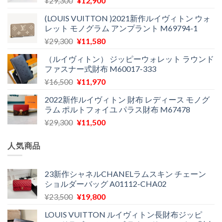
¥
29,300
¥
12,900
た。
す。
の
在
(LOUIS VUITTON )2021新作ルイヴィトン ウォ
価
の
レット モノグラム アンプラント M69794-1
格
価
元
現
¥
29,300
¥
11,580
は
格
の
在
¥29,300
は
（ルイヴィトン） ジッピーウォレット ラウンド
価
の
で
¥12,900
ファスナー式財布 M60017-333
格
価
し
で
元
現
¥
16,500
¥
11,970
は
格
た。
す。
の
在
¥29,300
は
2022新作ルイヴィトン 財布 レディース モノグ
価
の
で
¥11,580
ラム ポルトフォイユ パラス財布 M67478
格
価
し
で
元
現
¥
29,300
¥
11,500
は
格
た。
す。
の
在
¥16,500
は
価
の
で
¥11,970
人気商品
格
価
し
で
は
格
た。
す。
¥29,300
は
23新作シャネルCHANELラムスキン チェーン
ショルダーバッグ A01112-CHA02
で
¥11,500
し
で
元
現
¥
23,500
¥
19,800
た。
す。
の
在
LOUIS VUITTON ルイヴィトン長財布ジッピ
価
の