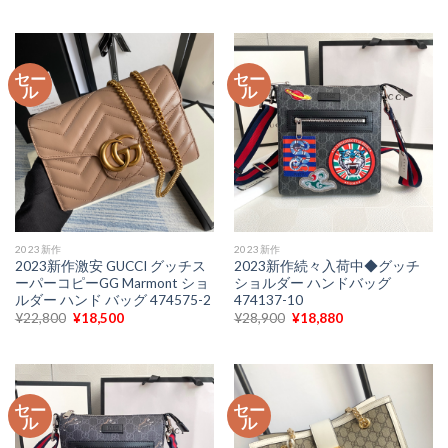
価
の
価
の
格
価
格
価
は
格
は
格
¥27,600
は
¥22,800
は
で
¥18,300
で
¥18,500
セー
セー
し
で
し
で
ル
ル
た。
す。
た。
す。
2023新作
2023新作
2023新作激安 GUCCI グッチス
2023新作続々入荷中◆グッチ
ーパーコピーGG Marmont ショ
ショルダー ハンドバッグ
ルダー ハンド バッグ 474575-2
474137-10
元
現
元
現
¥
22,800
¥
18,500
¥
28,900
¥
18,880
の
在
の
在
価
の
価
の
格
価
格
価
は
格
は
格
¥22,800
は
¥28,900
は
で
¥18,500
で
¥18,880
セー
セー
し
で
し
で
ル
ル
た。
す。
た。
す。