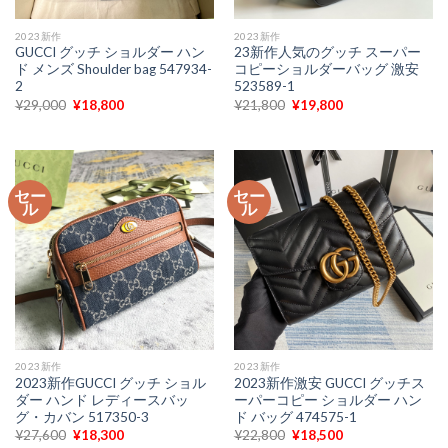
2023新作
2023新作
GUCCI グッチ ショルダー ハン
23新作人気のグッチ スーパー
ド メンズ Shoulder bag 547934-
コピーショルダーバッグ 激安
2
523589-1
元
現
元
現
¥
29,000
¥
18,800
¥
21,800
¥
19,800
の
在
の
在
価
の
価
の
格
価
格
価
は
格
は
格
¥29,000
は
¥21,800
は
で
¥18,800
で
¥19,800
セー
セー
し
で
し
で
ル
ル
た。
す。
た。
す。
2023新作
2023新作
2023新作GUCCI グッチ ショル
2023新作激安 GUCCI グッチス
ダー ハンド レディースバッ
ーパーコピー ショルダー ハン
グ・カバン 517350-3
ド バッグ 474575-1
元
現
元
現
¥
27,600
¥
18,300
¥
22,800
¥
18,500
の
在
の
在