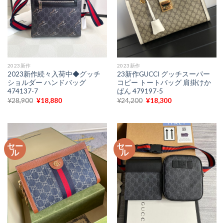
2023新作
2023新作
2023新作続々入荷中◆グッチ
23新作GUCCI グッチスーパー
ショルダー ハンドバッグ
コピー トートバッグ 肩掛けか
474137-7
ばん 479197-5
元
現
元
現
¥
28,900
¥
18,880
¥
24,200
¥
18,300
の
在
の
在
価
の
価
の
格
価
格
価
は
格
は
格
¥28,900
は
¥24,200
は
で
¥18,880
で
¥18,300
セー
セー
し
で
し
で
ル
ル
た。
す。
た。
す。