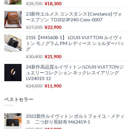
元
現
¥
28,700
¥
18,300
の
在
23新作エルメス コンスタンス [Constance] ヴォ
価
の
ーエプソン TD2023P240-Cons-0007
格
価
元
現
¥
27,200
¥
22,900
は
格
の
在
¥28,700
は
21SS【M45608-1】 LOUIS VUITTON ルイヴィ
価
の
で
¥18,300
トン モノグラム PM レディース ショルダーバッ
格
価
し
で
グ
は
格
た。
す。
元
現
¥
30,400
¥
21,900
¥27,200
は
の
在
で
¥22,900
24新作高品質ルイヴィトン/LOUIS VUITTONジ
価
の
し
で
ュエリーコレクション ネックレスイアリング
格
価
た。
す。
LV24010-12
は
格
元
現
¥
24,000
¥
11,900
¥30,400
は
の
在
で
¥21,900
価
の
し
で
ベストセラー
格
価
た。
す。
は
格
¥24,000
は
2022新作ルイヴィトン ポルトフォイユ・メティ
ス 二つ折り長財布 M62459-1
で
¥11,900
し
で
元
現