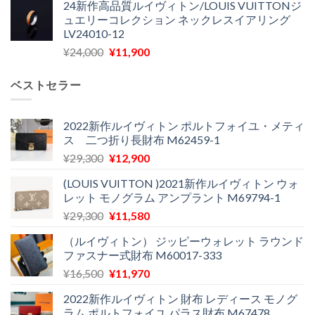
24新作高品質ルイヴィトン/LOUIS VUITTONジ
価
の
し
で
ュエリーコレクション ネックレスイアリング
格
価
た。
す。
LV24010-12
は
格
元
現
¥
24,000
¥
11,900
¥30,400
は
の
在
で
¥21,900
価
の
し
で
ベストセラー
格
価
た。
す。
は
格
¥24,000
は
2022新作ルイヴィトン ポルトフォイユ・メティ
ス 二つ折り長財布 M62459-1
で
¥11,900
し
で
元
現
¥
29,300
¥
12,900
た。
す。
の
在
(LOUIS VUITTON )2021新作ルイヴィトン ウォ
価
の
レット モノグラム アンプラント M69794-1
格
価
元
現
¥
29,300
¥
11,580
は
格
の
在
¥29,300
は
（ルイヴィトン） ジッピーウォレット ラウンド
価
の
で
¥12,900
ファスナー式財布 M60017-333
格
価
し
で
元
現
¥
16,500
¥
11,970
は
格
た。
す。
の
在
¥29,300
は
2022新作ルイヴィトン 財布 レディース モノグ
価
の
で
¥11,580
ラム ポルトフォイユ パラス財布 M67478