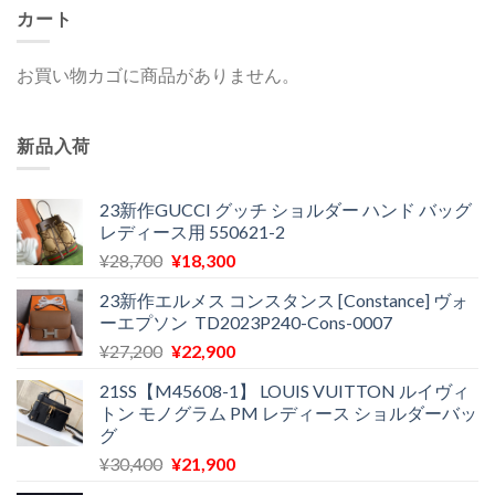
カート
お買い物カゴに商品がありません。
新品入荷
23新作GUCCI グッチ ショルダー ハンド バッグ
レディース用 550621-2
元
現
¥
28,700
¥
18,300
の
在
23新作エルメス コンスタンス [Constance] ヴォ
価
の
ーエプソン TD2023P240-Cons-0007
格
価
元
現
¥
27,200
¥
22,900
は
格
の
在
¥28,700
は
21SS【M45608-1】 LOUIS VUITTON ルイヴィ
価
の
で
¥18,300
トン モノグラム PM レディース ショルダーバッ
格
価
し
で
グ
は
格
た。
す。
元
現
¥
30,400
¥
21,900
¥27,200
は
の
在
で
¥22,900