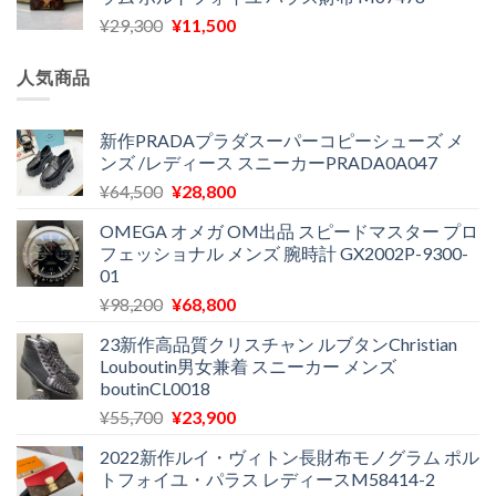
格
価
し
で
元
現
¥
29,300
¥
11,500
は
格
た。
す。
の
在
¥16,500
は
価
の
で
¥11,970
人気商品
格
価
し
で
は
格
た。
す。
¥29,300
は
新作PRADAプラダスーパーコピーシューズ メ
ンズ /レディース スニーカーPRADA0A047
で
¥11,500
し
で
元
現
¥
64,500
¥
28,800
た。
す。
の
在
OMEGA オメガ OM出品 スピードマスター プロ
価
の
フェッショナル メンズ 腕時計 GX2002P-9300-
格
価
01
は
格
元
現
¥
98,200
¥
68,800
¥64,500
は
の
在
で
¥28,800
23新作高品質クリスチャン ルブタンChristian
価
の
し
で
Louboutin男女兼着 スニーカー メンズ
格
価
た。
す。
boutinCL0018
は
格
元
現
¥
55,700
¥
23,900
¥98,200
は
の
在
で
¥68,800
2022新作ルイ・ヴィトン長財布モノグラム ポル
価
の
し
で
トフォイユ・パラス レディースM58414-2
格
価
た。
す。