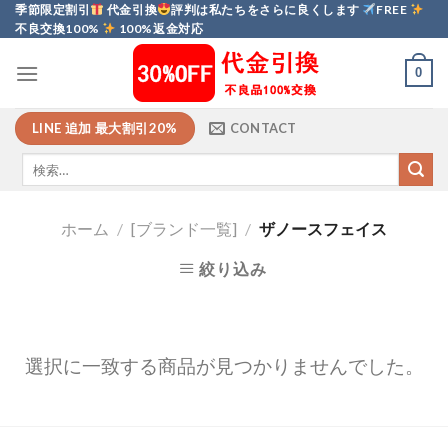
Skip
季節限定割引
代金引換
評判は私たちをさらに良くします
FREE
不良交換100%
100%返金対応
to
content
0
LINE 追加 最大割引20%
CONTACT
ホーム
/
[ブランド一覧]
/
ザノースフェイス
絞り込み
選択に一致する商品が見つかりませんでした。