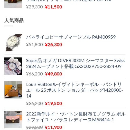
格
価
し
で
元
現
¥
29,300
¥
11,500
は
格
た。
す。
の
在
¥16,500
は
価
の
で
¥11,970
人気商品
格
価
し
で
は
格
た。
す。
¥29,300
は
パネライコピーサブマーシブル PAM00959
で
¥11,500
元
現
¥
51,800
¥
26,300
し
で
の
在
た。
す。
価
の
Super品 オメガ DIVER 300M シーマスター Swiss
格
価
2824ムーブメント搭載 GX2002P750-2824-09
は
格
元
現
¥
66,200
¥
49,800
¥51,800
は
の
在
で
¥26,300
Louis Vuittonルイヴィトンキーポル・バンドリ
価
の
し
で
エール 25 ボストン ショルダーバッグM20900-
格
価
た。
す。
14
は
格
元
現
¥
36,200
¥
19,500
¥66,200
は
の
在
で
¥49,800
2022新作ルイ・ヴィトン長財布モノグラム ポル
価
の
し
で
トフォイユ・パラス レディースM58414-1
格
価
た。
す。
元
現
¥
29,300
¥
11,900
は
格