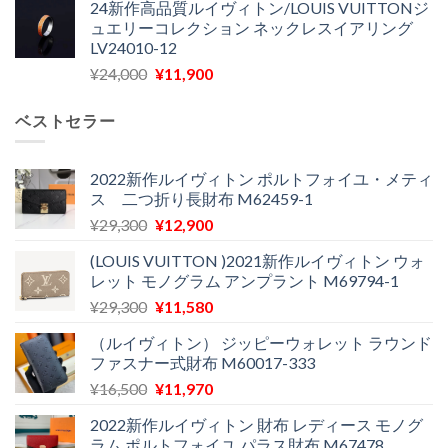
24新作高品質ルイヴィトン/LOUIS VUITTONジ
価
の
し
で
ュエリーコレクション ネックレスイアリング
格
価
た。
す。
LV24010-12
は
格
元
現
¥
24,000
¥
11,900
¥30,400
は
の
在
で
¥21,900
価
の
し
で
ベストセラー
格
価
た。
す。
は
格
¥24,000
は
2022新作ルイヴィトン ポルトフォイユ・メティ
ス 二つ折り長財布 M62459-1
で
¥11,900
し
で
元
現
¥
29,300
¥
12,900
た。
す。
の
在
(LOUIS VUITTON )2021新作ルイヴィトン ウォ
価
の
レット モノグラム アンプラント M69794-1
格
価
元
現
¥
29,300
¥
11,580
は
格
の
在
¥29,300
は
（ルイヴィトン） ジッピーウォレット ラウンド
価
の
で
¥12,900
ファスナー式財布 M60017-333
格
価
し
で
元
現
¥
16,500
¥
11,970
は
格
た。
す。
の
在
¥29,300
は
2022新作ルイヴィトン 財布 レディース モノグ
価
の
で
¥11,580
ラム ポルトフォイユ パラス財布 M67478