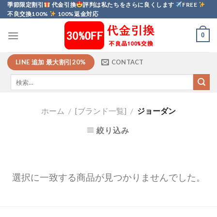
Skip
季節限定割引
代金引換
評判は私たちをさらに良くします
FREE
不良交換100%
100%返金対応
to
content
0
LINE 追加 最大割引20%
CONTACT
ホーム
/
[ブランド一覧]
/
ジョーダン
絞り込み
選択に一致する商品が見つかりませんでした。