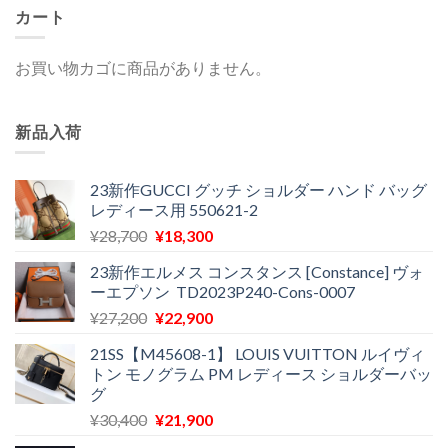
カート
お買い物カゴに商品がありません。
新品入荷
23新作GUCCI グッチ ショルダー ハンド バッグ
レディース用 550621-2
元
現
¥
28,700
¥
18,300
の
在
23新作エルメス コンスタンス [Constance] ヴォ
価
の
ーエプソン TD2023P240-Cons-0007
格
価
元
現
¥
27,200
¥
22,900
は
格
の
在
¥28,700
は
21SS【M45608-1】 LOUIS VUITTON ルイヴィ
価
の
で
¥18,300
トン モノグラム PM レディース ショルダーバッ
格
価
し
で
グ
は
格
た。
す。
元
現
¥
30,400
¥
21,900
¥27,200
は
の
在
で
¥22,900