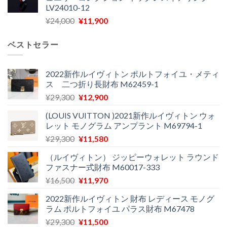
格
価
た。
す。
LV24010-12
は
格
元
現
¥
24,000
¥
11,900
¥30,400
は
の
在
で
¥21,900
価
の
し
で
ベストセラー
格
価
た。
す。
は
格
¥24,000
は
2022新作ルイヴィトン ポルトフォイユ・メティ
ス 二つ折り長財布 M62459-1
で
¥11,900
し
で
元
現
¥
29,300
¥
12,900
た。
す。
の
在
(LOUIS VUITTON )2021新作ルイヴィトン ウォ
価
の
レット モノグラム アンプラント M69794-1
格
価
元
現
¥
29,300
¥
11,580
は
格
の
在
¥29,300
は
（ルイヴィトン） ジッピーウォレット ラウンド
価
の
で
¥12,900
ファスナー式財布 M60017-333
格
価
し
で
元
現
¥
16,500
¥
11,970
は
格
た。
す。
の
在
¥29,300
は
2022新作ルイヴィトン 財布 レディース モノグ
価
の
で
¥11,580
ラム ポルトフォイユ パラス財布 M67478
格
価
し
で
元
現
¥
29,300
¥
11,500
は
格
た。
す。