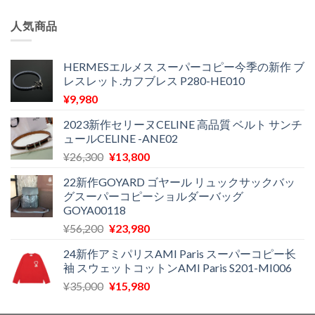
の
在
¥16,500
は
価
の
で
¥11,970
人気商品
格
価
し
で
は
格
た。
す。
¥29,300
は
HERMESエルメス スーパーコピー今季の新作 ブ
レスレット.カフブレス P280-HE010
で
¥11,500
し
で
¥
9,980
た。
す。
2023新作セリーヌCELINE 高品質 ベルト サンチ
ュールCELINE -ANE02
元
現
¥
26,300
¥
13,800
の
在
22新作GOYARD ゴヤール リュックサックバッ
価
の
グスーパーコピーショルダーバッグ
格
価
GOYA00118
は
格
元
現
¥
56,200
¥
23,980
¥26,300
は
の
在
で
¥13,800
24新作アミパリスAMI Paris スーパーコピー长
価
の
し
で
袖 スウェットコットンAMI Paris S201-MI006
格
価
た。
す。
元
現
¥
35,000
¥
15,980
は
格
の
在
¥56,200
は
価
の