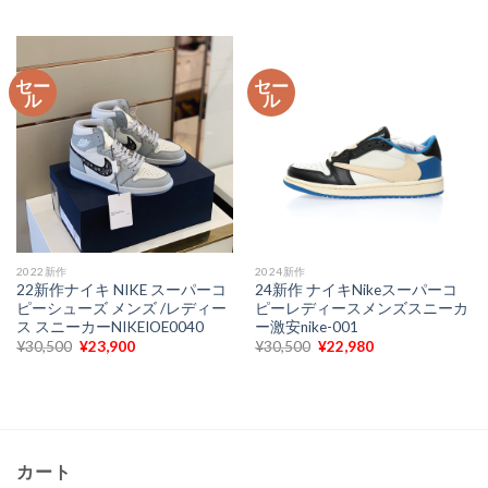
価
の
価
の
格
価
格
価
は
格
は
格
¥30,500
は
¥30,500
は
で
¥22,980
で
¥22,980
セー
セー
し
で
し
で
ル
ル
た。
す。
た。
す。
2022新作
2024新作
22新作ナイキ NIKE スーパーコ
24新作 ナイキNikeスーパーコ
ピーシューズ メンズ /レディー
ピーレディースメンズスニーカ
ス スニーカーNIKEIOE0040
ー激安nike-001
元
現
元
現
¥
30,500
¥
23,900
¥
30,500
¥
22,980
の
在
の
在
価
の
価
の
格
価
格
価
は
格
は
格
¥30,500
は
¥30,500
は
で
¥23,900
で
¥22,980
し
で
し
で
た。
す。
た。
す。
カート