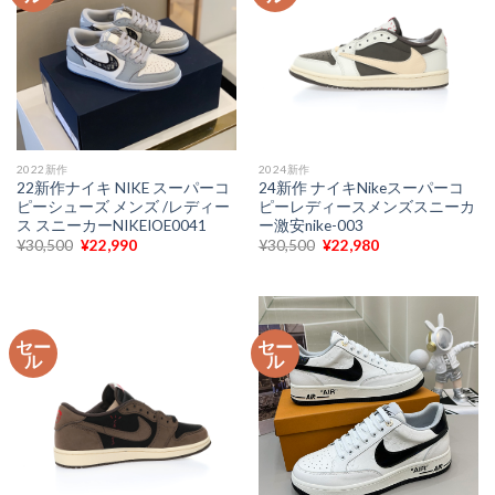
2022新作
2024新作
22新作ナイキ NIKE スーパーコ
24新作 ナイキNikeスーパーコ
ピーシューズ メンズ /レディー
ピーレディースメンズスニーカ
ス スニーカーNIKEIOE0041
ー激安nike-003
元
現
元
現
¥
30,500
¥
22,990
¥
30,500
¥
22,980
の
在
の
在
価
の
価
の
格
価
格
価
は
格
は
格
¥30,500
は
¥30,500
は
で
¥22,990
で
¥22,980
セー
セー
し
で
し
で
ル
ル
た。
す。
た。
す。