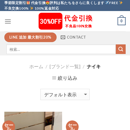
Skip
季節限定割引
代金引換
評判は私たちをさらに良くします
FREE
不良交換100%
100%返金対応
to
content
0
LINE 追加 最大割引20%
CONTACT
ホーム
/
[ブランド一覧]
/
ナイキ
絞り込み
セー
セー
ル
ル