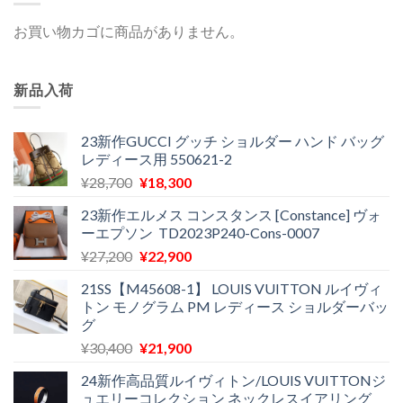
お買い物カゴに商品がありません。
新品入荷
23新作GUCCI グッチ ショルダー ハンド バッグ
レディース用 550621-2
元
現
¥
28,700
¥
18,300
の
在
23新作エルメス コンスタンス [Constance] ヴォ
価
の
ーエプソン TD2023P240-Cons-0007
格
価
元
現
¥
27,200
¥
22,900
は
格
の
在
¥28,700
は
21SS【M45608-1】 LOUIS VUITTON ルイヴィ
価
の
で
¥18,300
トン モノグラム PM レディース ショルダーバッ
格
価
し
で
グ
は
格
た。
す。
元
現
¥
30,400
¥
21,900
¥27,200
は
の
在
で
¥22,900
24新作高品質ルイヴィトン/LOUIS VUITTONジ
価
の
し
で
ュエリーコレクション ネックレスイアリング