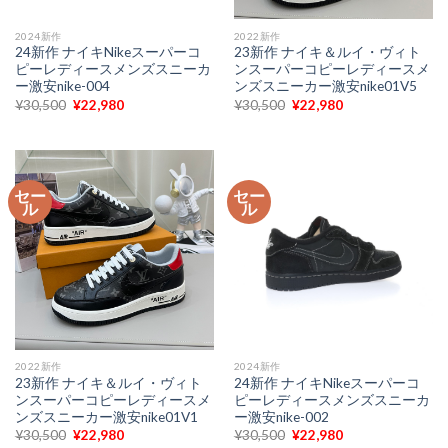
2024新作
2022新作
24新作 ナイキNikeスーパーコ
23新作 ナイキ＆ルイ・ヴィト
ピーレディースメンズスニーカ
ンスーパーコピーレディースメ
ー激安nike-004
ンズスニーカー激安nike01V5
元
現
元
現
¥
30,500
¥
22,980
¥
30,500
¥
22,980
の
在
の
在
価
の
価
の
格
価
格
価
は
格
は
格
¥30,500
は
¥30,500
は
で
¥22,980
で
¥22,980
セー
セー
し
で
し
で
ル
ル
た。
す。
た。
す。
2022新作
2024新作
23新作 ナイキ＆ルイ・ヴィト
24新作 ナイキNikeスーパーコ
ンスーパーコピーレディースメ
ピーレディースメンズスニーカ
ンズスニーカー激安nike01V1
ー激安nike-002
元
現
元
現
¥
30,500
¥
22,980
¥
30,500
¥
22,980
の
在
の
在