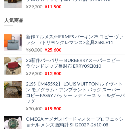
格
価
し
で
元
現
¥
29,300
¥
11,500
は
格
た。
す。
の
在
¥16,500
は
価
の
で
¥11,970
人気商品
格
価
し
で
は
格
た。
す。
¥29,300
は
新作エルメス/HERMES バーキン25 コピー ヴァ
ッシュ/トリヨンクレマンス×金具25BLE11
で
¥11,500
し
で
元
現
¥
60,000
¥
25,600
た。
す。
の
在
23新作バーバリー BURBERRYスーパーコピー
価
の
ラウンドジップ長財布 ERRY09EI010
格
価
元
現
¥
29,300
¥
12,800
は
格
の
在
¥60,000
は
21SS【M45592】 LOUIS VUITTON ルイヴィト
価
の
で
¥25,600
ン モノグラム・アンプラント バッグ スーパー
格
価
し
で
コピーPASSY パッシー レディース ショルダーバ
は
格
た。
す。
ッグ
¥29,300
は
元
現
¥
30,400
¥
19,800
で
¥12,800
の
在
し
で
OMEGA オメガスピードマスター プロフェッシ
価
の
た。
す。
ョナル メンズ 腕時計 SH2002P-2610-08
格
価