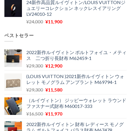
24新作高品質ルイヴィトン/LOUIS VUITTONジ
価
の
し
で
ュエリーコレクション ネックレスイアリング
格
価
た。
す。
LV24010-12
は
格
元
現
¥
24,000
¥
11,900
¥30,400
は
の
在
で
¥21,900
価
の
し
で
ベストセラー
格
価
た。
す。
は
格
¥24,000
は
2022新作ルイヴィトン ポルトフォイユ・メティ
ス 二つ折り長財布 M62459-1
で
¥11,900
し
で
元
現
¥
29,300
¥
12,900
た。
す。
の
在
(LOUIS VUITTON )2021新作ルイヴィトン ウォ
価
の
レット モノグラム アンプラント M69794-1
格
価
元
現
¥
29,300
¥
11,580
は
格
の
在
¥29,300
は
（ルイヴィトン） ジッピーウォレット ラウンド
価
の
で
¥12,900
ファスナー式財布 M60017-333
格
価
し
で
元
現
¥
16,500
¥
11,970
は
格
た。
す。
の
在
¥29,300
は
2022新作ルイヴィトン 財布 レディース モノグ
価
の
で
¥11,580
ラム ポルトフォイユ パラス財布 M67478