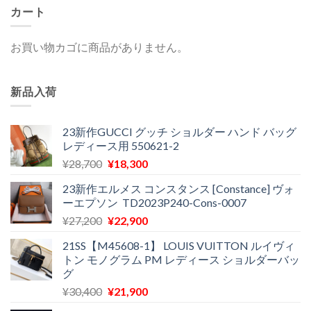
カート
お買い物カゴに商品がありません。
新品入荷
23新作GUCCI グッチ ショルダー ハンド バッグ
レディース用 550621-2
元
現
¥
28,700
¥
18,300
の
在
23新作エルメス コンスタンス [Constance] ヴォ
価
の
ーエプソン TD2023P240-Cons-0007
格
価
元
現
¥
27,200
¥
22,900
は
格
の
在
¥28,700
は
21SS【M45608-1】 LOUIS VUITTON ルイヴィ
価
の
で
¥18,300
トン モノグラム PM レディース ショルダーバッ
格
価
し
で
グ
は
格
た。
す。
元
現
¥
30,400
¥
21,900
¥27,200
は
の
在
で
¥22,900