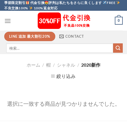
Skip
季節限定割引
代金引換
評判は私たちをさらに良くします
FREE
不良交換100%
100%返金対応
to
content
0
LINE 追加 最大割引20%
CONTACT
ホーム
/
帽
/
シャネル
/
2020新作
絞り込み
選択に一致する商品が見つかりませんでした。