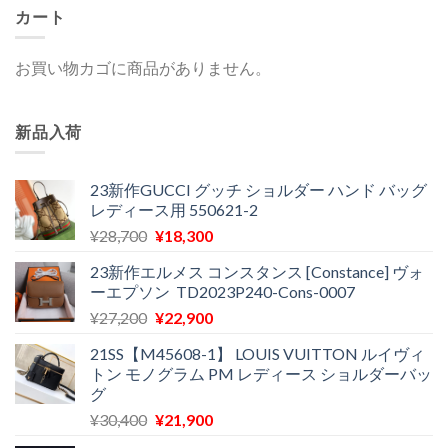
カート
お買い物カゴに商品がありません。
新品入荷
23新作GUCCI グッチ ショルダー ハンド バッグ
レディース用 550621-2
元
現
¥
28,700
¥
18,300
の
在
23新作エルメス コンスタンス [Constance] ヴォ
価
の
ーエプソン TD2023P240-Cons-0007
格
価
元
現
¥
27,200
¥
22,900
は
格
の
在
¥28,700
は
21SS【M45608-1】 LOUIS VUITTON ルイヴィ
価
の
で
¥18,300
トン モノグラム PM レディース ショルダーバッ
格
価
し
で
グ
は
格
た。
す。
元
現
¥
30,400
¥
21,900
¥27,200
は
の
在
で
¥22,900