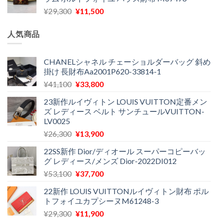
格
価
し
で
元
現
¥
29,300
¥
11,500
は
格
た。
す。
の
在
¥16,500
は
価
の
で
¥11,970
人気商品
格
価
し
で
は
格
た。
す。
¥29,300
は
CHANELシャネル チェーショルダーバッグ 斜め
掛け 長財布Aa2001P620-33814-1
で
¥11,500
し
で
元
現
¥
41,100
¥
33,800
た。
す。
の
在
23新作ルイヴィトン LOUIS VUITTON定番メン
価
の
ズ レディース ベルト サンチュールVUITTON-
格
価
LV0025
は
格
元
現
¥
26,300
¥
13,900
¥41,100
は
の
在
で
¥33,800
22SS新作 Dior/ディオール スーパーコピーバッ
価
の
し
で
グ レディース/メンズ Dior-2022DI012
格
価
た。
す。
元
現
¥
53,100
¥
37,700
は
格
の
在
¥26,300
は
22新作 LOUIS VUITTONルイヴィトン財布 ポル
価
の
で
¥13,900
トフォイユカプシーヌM61248-3
格
価
し
で
元
現
¥
29,300
¥
11,900
は
格
た。
す。