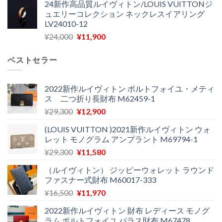
24新作高品質ルイヴィトン/LOUIS VUITTONジ
価
の
し
で
ュエリーコレクション ネックレスイアリング
格
価
た。
す。
LV24010-12
は
格
元
現
¥
24,000
¥
11,900
¥30,400
は
の
在
で
¥21,900
価
の
し
で
ベストセラー
格
価
た。
す。
は
格
¥24,000
は
2022新作ルイヴィトン ポルトフォイユ・メティ
ス 二つ折り長財布 M62459-1
で
¥11,900
し
で
元
現
¥
29,300
¥
12,900
た。
す。
の
在
(LOUIS VUITTON )2021新作ルイヴィトン ウォ
価
の
レット モノグラム アンプラント M69794-1
格
価
元
現
¥
29,300
¥
11,580
は
格
の
在
¥29,300
は
（ルイヴィトン） ジッピーウォレット ラウンド
価
の
で
¥12,900
ファスナー式財布 M60017-333
格
価
し
で
元
現
¥
16,500
¥
11,970
は
格
た。
す。
の
在
¥29,300
は
2022新作ルイヴィトン 財布 レディース モノグ
価
の
で
¥11,580
ラム ポルトフォイユ パラス財布 M67478