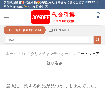
Skip
季節限定割引
代金引換
評判は私たちをさらに良くします
FREE
不良交換100%
100%返金対応
to
content
0
LINE 追加 最大割引20%
CONTACT
ホーム
/
服
/
クリスチャンディオール
/
ニットウェア
絞り込み
選択に一致する商品が見つかりませんでした。