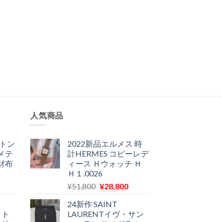
人気商品
ィトン
2022新品エルメス 時
メテ
計HERMES コピーレデ
財布
ィース Ｈウォッチ Ｈ
Ｈ１.0026
現
元
現
¥
51,800
¥
28,800
在
の
在
24新作 SAINT
の
価
の
ィト
LAURENTイヴ・サン
価
格
価