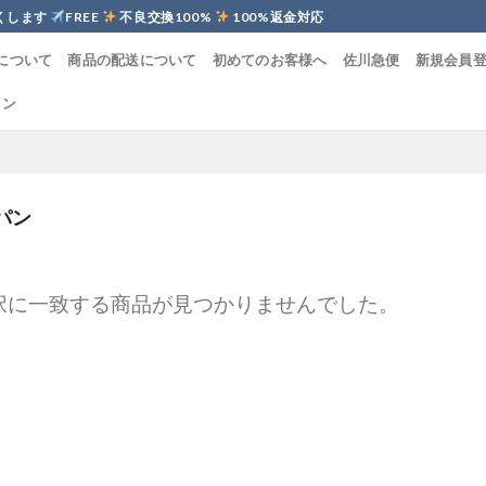
くします
FREE
不良交換100%
100%返金対応
について
商品の配送について
初めてのお客様へ
佐川急便
新規会員
イン
パン
択に一致する商品が見つかりませんでした。