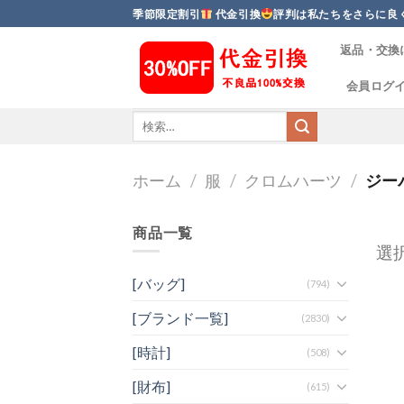
Skip
季節限定割引
代金引換
評判は私たちをさらに良
to
返品・交換
content
会員ログ
ホーム
/
服
/
クロムハーツ
/
ジー
商品一覧
選
[バッグ]
(794)
[ブランド一覧]
(2830)
[時計]
(508)
[財布]
(615)