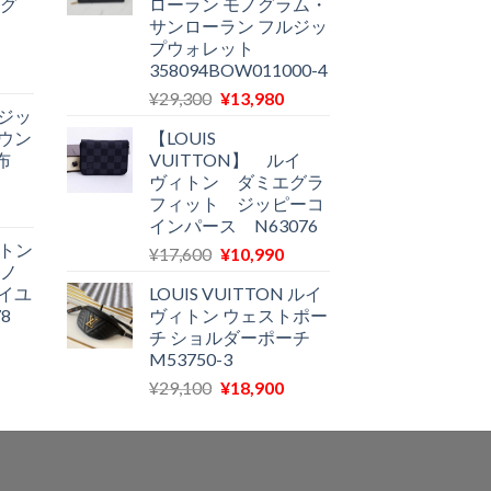
ノグ
ローラン モノグラム・
格
は
格
サンローラン フルジッ
は
¥51,800
は
プウォレット
12,900
で
¥28,800
358094BOW011000-4
現
で
し
で
元
現
在
¥
29,300
¥
13,980
す。
た。
す。
ジッ
の
在
の
ウン
【LOUIS
価
の
価
布
VUITTON】 ルイ
格
価
格
ヴィトン ダミエグラ
は
格
は
フィット ジッピーコ
現
¥29,300
は
11,580
インパース N63076
在
で
¥13,980
で
ィトン
元
現
¥
17,600
¥
10,990
の
し
で
す。
モノ
の
在
価
た。
す。
イユ
LOUIS VUITTON ルイ
価
の
格
8
ヴィトン ウェストポー
格
価
は
チ ショルダーポーチ
現
は
格
11,970
M53750-3
在
¥17,600
は
で
元
現
¥
29,100
¥
18,900
の
で
¥10,990
す。
の
在
価
し
で
価
の
格
た。
す。
格
価
は
は
格
11,500