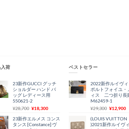
品入荷
ベストセラー
23新作GUCCI グッチ
2022新作ルイヴ
ショルダー ハンド バ
ポルトフォイユ・
ッグ レディース用
ィス 二つ折り長
550621-2
M62459-1
元
現
元
¥
28,700
¥
18,300
¥
29,300
¥
12,900
の
在
の
23新作エルメス コンス
(LOUIS VUITTON
価
の
価
タンス [Constance] ヴ
)2021新作ルイヴ
格
価
格