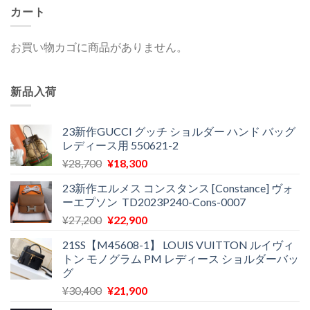
カート
お買い物カゴに商品がありません。
新品入荷
23新作GUCCI グッチ ショルダー ハンド バッグ
レディース用 550621-2
元
現
¥
28,700
¥
18,300
の
在
23新作エルメス コンスタンス [Constance] ヴォ
価
の
ーエプソン TD2023P240-Cons-0007
格
価
元
現
¥
27,200
¥
22,900
は
格
の
在
¥28,700
は
21SS【M45608-1】 LOUIS VUITTON ルイヴィ
価
の
で
¥18,300
トン モノグラム PM レディース ショルダーバッ
格
価
し
で
グ
は
格
た。
す。
元
現
¥
30,400
¥
21,900
¥27,200
は
の
在
で
¥22,900