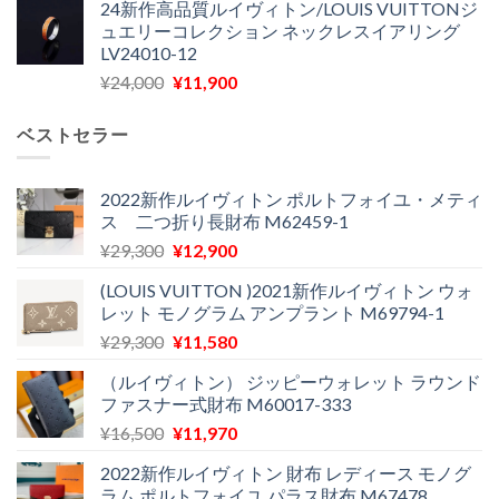
24新作高品質ルイヴィトン/LOUIS VUITTONジ
価
の
し
で
ュエリーコレクション ネックレスイアリング
格
価
た。
す。
LV24010-12
は
格
元
現
¥
24,000
¥
11,900
¥30,400
は
の
在
で
¥21,900
価
の
し
で
ベストセラー
格
価
た。
す。
は
格
¥24,000
は
2022新作ルイヴィトン ポルトフォイユ・メティ
ス 二つ折り長財布 M62459-1
で
¥11,900
し
で
元
現
¥
29,300
¥
12,900
た。
す。
の
在
(LOUIS VUITTON )2021新作ルイヴィトン ウォ
価
の
レット モノグラム アンプラント M69794-1
格
価
元
現
¥
29,300
¥
11,580
は
格
の
在
¥29,300
は
（ルイヴィトン） ジッピーウォレット ラウンド
価
の
で
¥12,900
ファスナー式財布 M60017-333
格
価
し
で
元
現
¥
16,500
¥
11,970
は
格
た。
す。
の
在
¥29,300
は
2022新作ルイヴィトン 財布 レディース モノグ
価
の
で
¥11,580
ラム ポルトフォイユ パラス財布 M67478