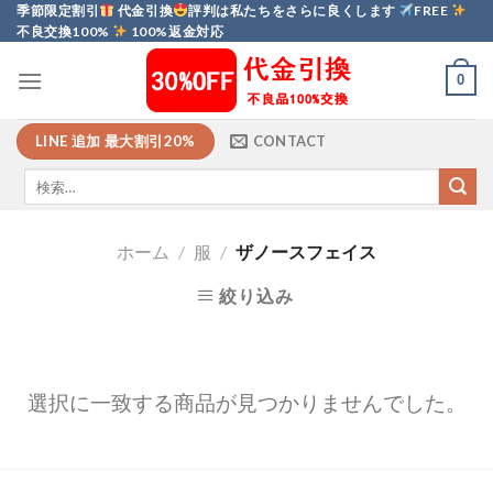
Skip
季節限定割引
代金引換
評判は私たちをさらに良くします
FREE
不良交換100%
100%返金対応
to
content
0
LINE 追加 最大割引20%
CONTACT
ホーム
/
服
/
ザノースフェイス
絞り込み
選択に一致する商品が見つかりませんでした。