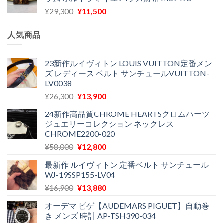
格
価
し
で
元
現
¥
29,300
¥
11,500
は
格
た。
す。
の
在
¥16,500
は
価
の
で
¥11,970
人気商品
格
価
し
で
は
格
た。
す。
¥29,300
は
23新作ルイヴィトン LOUIS VUITTON定番メン
ズ レディース ベルト サンチュールVUITTON-
で
¥11,500
LV0038
し
で
た。
す。
元
現
¥
26,300
¥
13,900
の
在
24新作高品質CHROME HEARTSクロムハーツ
価
の
ジュエリーコレクション ネックレス
格
価
CHROME2200-020
は
格
元
現
¥
58,000
¥
12,800
¥26,300
は
の
在
で
¥13,900
最新作 ルイヴィトン 定番ベルト サンチュール
価
の
し
で
WJ-19SSP155-LV04
格
価
た。
す。
元
現
¥
16,900
¥
13,880
は
格
の
在
¥58,000
は
オーデマ ピゲ【AUDEMARS PIGUET】自動巻
価
の
で
¥12,800
き メンズ 時計 AP-TSH390-034
格
価
し
で