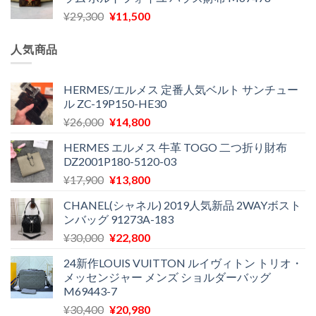
格
価
し
で
元
現
¥
29,300
¥
11,500
は
格
た。
す。
の
在
¥16,500
は
価
の
で
¥11,970
人気商品
格
価
し
で
は
格
た。
す。
¥29,300
は
HERMES/エルメス 定番人気ベルト サンチュー
ル ZC-19P150-HE30
で
¥11,500
し
で
元
現
¥
26,000
¥
14,800
た。
す。
の
在
HERMES エルメス 牛革 TOGO 二つ折り財布
価
の
DZ2001P180-5120-03
格
価
元
現
¥
17,900
¥
13,800
は
格
の
在
¥26,000
は
CHANEL(シャネル) 2019人気新品 2WAYボスト
価
の
で
¥14,800
ンバッグ 91273A-183
格
価
し
で
元
現
¥
30,000
¥
22,800
は
格
た。
す。
の
在
¥17,900
は
24新作LOUIS VUITTON ルイヴィトン トリオ・
価
の
で
¥13,800
メッセンジャー メンズ ショルダーバッグ
格
価
し
で
M69443-7
は
格
た。
す。
元
現
¥
30,400
¥
20,980
¥30,000
は