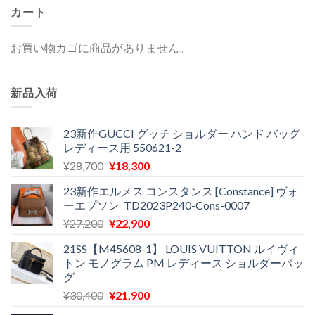
カート
お買い物カゴに商品がありません。
新品入荷
23新作GUCCI グッチ ショルダー ハンド バッグ
レディース用 550621-2
元
現
¥
28,700
¥
18,300
の
在
23新作エルメス コンスタンス [Constance] ヴォ
価
の
ーエプソン TD2023P240-Cons-0007
格
価
元
現
¥
27,200
¥
22,900
は
格
の
在
¥28,700
は
21SS【M45608-1】 LOUIS VUITTON ルイヴィ
価
の
で
¥18,300
トン モノグラム PM レディース ショルダーバッ
格
価
し
で
グ
は
格
た。
す。
元
現
¥
30,400
¥
21,900
¥27,200
は
の
在
で
¥22,900