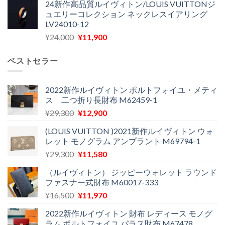
24新作高品質ルイヴィトン/LOUIS VUITTONジ
価
の
し
で
ュエリーコレクション ネックレスイアリング
格
価
た。
す。
LV24010-12
は
格
元
現
¥
24,000
¥
11,900
¥30,400
は
の
在
で
¥21,900
価
の
し
で
ベストセラー
格
価
た。
す。
は
格
¥24,000
は
2022新作ルイヴィトン ポルトフォイユ・メティ
ス 二つ折り長財布 M62459-1
で
¥11,900
し
で
元
現
¥
29,300
¥
12,900
た。
す。
の
在
(LOUIS VUITTON )2021新作ルイヴィトン ウォ
価
の
レット モノグラム アンプラント M69794-1
格
価
元
現
¥
29,300
¥
11,580
は
格
の
在
¥29,300
は
（ルイヴィトン） ジッピーウォレット ラウンド
価
の
で
¥12,900
ファスナー式財布 M60017-333
格
価
し
で
元
現
¥
16,500
¥
11,970
は
格
た。
す。
の
在
¥29,300
は
2022新作ルイヴィトン 財布 レディース モノグ
価
の
で
¥11,580
ラム ポルトフォイユ パラス財布 M67478