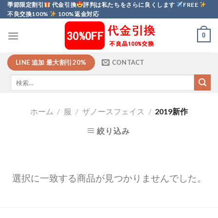
Skip
季節限定割引
代金引換
評判は私たちをさらに良くします
FREE
不良交換100%
100%返金対応
to
content
0
LINE 追加 最大割引20%
CONTACT
ホーム
/
服
/
ザノースフェイス
/
2019新作
絞り込み
選択に一致する商品が見つかりませんでした。