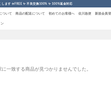
す ✈️FREE ✨ 不良交換100% ✨ 100%返金対応
について
商品の配送について
初めてのお客様へ
佐川急便
新規会員
イン
択に一致する商品が見つかりませんでした。