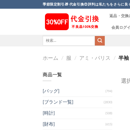
Skip
季節限定割引🎁 代金引換😍評判は私たちをさらに良くしま
to
返品・交換
content
会員ログ
ホーム
/
服
/
アミ・パリス
/
半袖
商品一覧
選
[バッグ]
(794)
[ブランド一覧]
(2830)
[時計]
(508)
[財布]
(615)