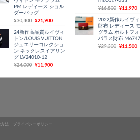
ヴィトン モノグラム
M60017-333
は
格
¥29,300
PM レディース ショル
元
¥
16,500
¥
11,970
¥27,200
は
で
¥
ダーバッグ
の
で
¥22,900
し
2022新作ルイヴ
元
現
¥
30,400
¥
21,900
価
し
で
た。
財布 レディース 
の
在
格
た。
す。
24新作高品質ルイヴィ
グラム ポルトフ
価
の
は
トン/LOUIS VUITTON
パラス財布 M6747
格
価
¥16,500
ジュエリーコレクショ
元
¥
29,300
¥
11,500
は
格
で
¥
ン ネックレスイアリン
の
¥30,400
は
し
グ LV24010-12
価
で
¥21,900
た。
元
現
¥
24,000
¥
11,900
格
し
で
の
在
は
た。
す。
価
の
¥29,300
格
価
で
¥
は
格
し
¥24,000
は
た。
で
¥11,900
し
で
た。
す。
除方法
プライバシーポリシー