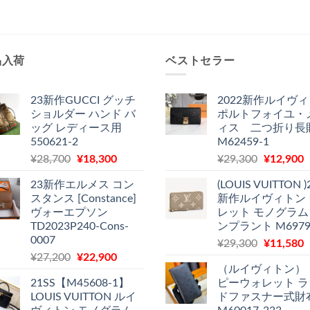
品入荷
ベストセラー
23新作GUCCI グッチ
2022新作ルイヴ
ショルダー ハンド バ
ポルトフォイユ・
ッグ レディース用
ィス 二つ折り長
550621-2
M62459-1
元
現
元
¥
28,700
¥
18,300
¥
29,300
¥
12,900
の
在
の
23新作エルメス コン
(LOUIS VUITTON )
価
の
価
スタンス [Constance]
新作ルイヴィトン
格
価
格
ヴォーエプソン
レット モノグラム
は
格
は
TD2023P240-Cons-
ンプラント M6979
¥28,700
は
¥29,300
0007
元
¥
29,300
¥
11,580
で
¥18,300
で
¥
元
現
¥
27,200
¥
22,900
の
し
で
し
（ルイヴィトン）
の
在
価
た。
す。
た。
21SS【M45608-1】
ピーウォレット 
価
の
格
LOUIS VUITTON ルイ
ドファスナー式財
格
価
は