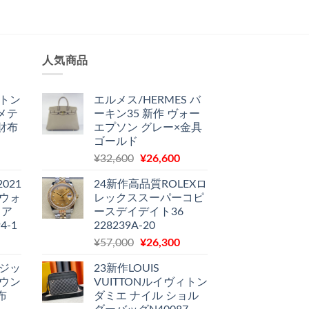
人気商品
ィトン
エルメス/HERMES バ
メテ
ーキン35 新作 ヴォー
財布
エプソン グレー×金具
ゴールド
現
元
現
¥
32,600
¥
26,600
在
の
在
2021
24新作高品質ROLEXロ
の
価
の
 ウォ
レックススーパーコピ
価
格
価
 ア
ースデイデイト36
格
は
格
4-1
228239A-20
は
¥32,600
は
現
元
現
¥
57,000
¥
26,300
12,900
で
¥26,600
在
の
在
で
し
で
 ジッ
23新作LOUIS
の
価
の
す。
た。
す。
ラウン
VUITTONルイヴィトン
価
格
価
布
ダミエ ナイル ショル
格
は
格