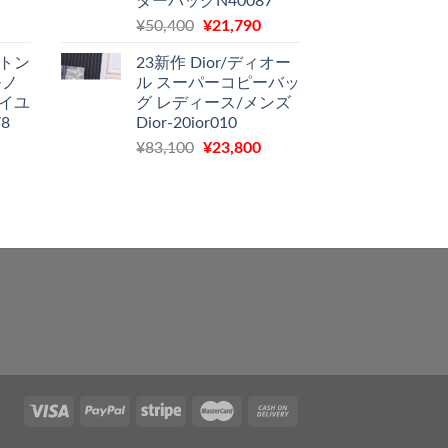
ダーバッグN40087
は
¥57,000
は
現
元
現
¥
50,400
¥
21,790
11,580
で
¥26,300
在
の
在
で
し
で
ィトン
23新作 Dior/ディオー
の
価
の
す。
た。
す。
モノ
ル スーパーコピーバッ
価
格
価
ォイユ
グ レディース/メンズ
格
は
格
8
Dior-20ior010
は
¥50,400
は
現
元
現
¥
83,100
¥
23,800
11,970
で
¥21,790
在
の
在
で
し
で
の
価
の
す。
た。
す。
価
格
価
格
は
格
は
¥83,100
は
11,500
で
¥23,800
で
し
で
す。
た。
す。