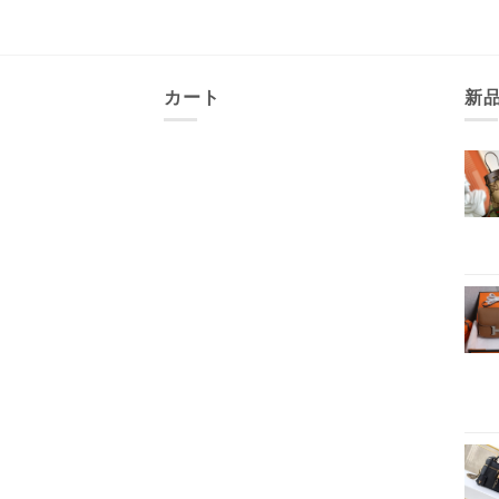
カート
新