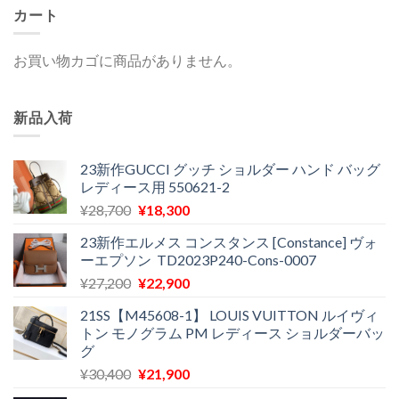
カート
お買い物カゴに商品がありません。
新品入荷
23新作GUCCI グッチ ショルダー ハンド バッグ
レディース用 550621-2
元
現
¥
28,700
¥
18,300
の
在
23新作エルメス コンスタンス [Constance] ヴォ
価
の
ーエプソン TD2023P240-Cons-0007
格
価
元
現
¥
27,200
¥
22,900
は
格
の
在
¥28,700
は
21SS【M45608-1】 LOUIS VUITTON ルイヴィ
価
の
で
¥18,300
トン モノグラム PM レディース ショルダーバッ
格
価
し
で
グ
は
格
た。
す。
元
現
¥
30,400
¥
21,900
¥27,200
は
の
在
で
¥22,900