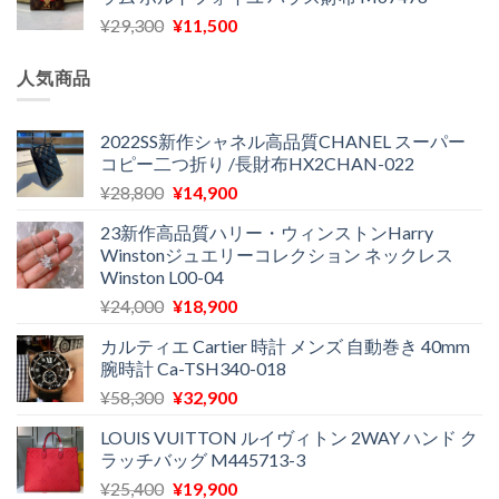
格
価
し
で
元
現
¥
29,300
¥
11,500
は
格
た。
す。
の
在
¥16,500
は
価
の
で
¥11,970
人気商品
格
価
し
で
は
格
た。
す。
¥29,300
は
2022SS新作シャネル高品質CHANEL スーパー
コピー二つ折り /長財布HX2CHAN-022
で
¥11,500
し
で
元
現
¥
28,800
¥
14,900
た。
す。
の
在
23新作高品質ハリー・ウィンストンHarry
価
の
Winstonジュエリーコレクション ネックレス
格
価
Winston L00-04
は
格
元
現
¥
24,000
¥
18,900
¥28,800
は
の
在
で
¥14,900
カルティエ Cartier 時計 メンズ 自動巻き 40mm
価
の
し
で
腕時計 Ca-TSH340-018
格
価
た。
す。
元
現
¥
58,300
¥
32,900
は
格
の
在
¥24,000
は
LOUIS VUITTON ルイヴィトン 2WAY ハンド ク
価
の
で
¥18,900
ラッチバッグ M445713-3
格
価
し
で
元
現
¥
25,400
¥
19,900
は
格
た。
す。