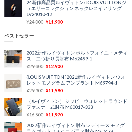
24新作高品質ルイヴィトン/LOUIS VUITTONジ
価
の
し
で
ュエリーコレクション ネックレスイアリング
格
価
た。
す。
LV24010-12
は
格
元
現
¥
24,000
¥
11,900
¥30,400
は
の
在
で
¥21,900
価
の
し
で
ベストセラー
格
価
た。
す。
は
格
¥24,000
は
2022新作ルイヴィトン ポルトフォイユ・メティ
ス 二つ折り長財布 M62459-1
で
¥11,900
し
で
元
現
¥
29,300
¥
12,900
た。
す。
の
在
(LOUIS VUITTON )2021新作ルイヴィトン ウォ
価
の
レット モノグラム アンプラント M69794-1
格
価
元
現
¥
29,300
¥
11,580
は
格
の
在
¥29,300
は
（ルイヴィトン） ジッピーウォレット ラウンド
価
の
で
¥12,900
ファスナー式財布 M60017-333
格
価
し
で
元
現
¥
16,500
¥
11,970
は
格
た。
す。
の
在
¥29,300
は
2022新作ルイヴィトン 財布 レディース モノグ
価
の
で
¥11,580
ラム ポルトフォイユ パラス財布 M67478