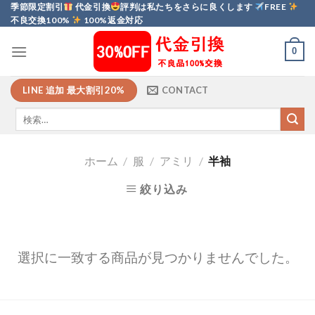
Skip
季節限定割引
代金引換
評判は私たちをさらに良くします
FREE
不良交換100%
100%返金対応
to
content
0
LINE 追加 最大割引20%
CONTACT
ホーム
/
服
/
アミリ
/
半袖
絞り込み
選択に一致する商品が見つかりませんでした。