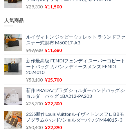
格
価
し
で
元
現
¥
29,300
¥
11,500
は
格
た。
す。
の
在
¥16,500
は
価
の
で
¥11,970
人気商品
格
価
し
で
は
格
た。
す。
¥29,300
は
ルイヴィトン ジッピーウォレット ラウンドファ
スナー式財布 M60017-A3
で
¥11,500
し
で
元
現
¥
17,900
¥
11,680
た。
す。
の
在
新作最高級 FENDIフェンディ スーパーコピート
価
の
ートバッグ カバンレディースメンズ FENDI-
格
価
2024010
は
格
元
現
¥
53,100
¥
25,700
¥17,900
は
の
在
で
¥11,680
新作 PRADA/プラダ ショルダーハンドバッグ.シ
価
の
し
で
ョルダーバッグ 1BA212-PA203
格
価
た。
す。
元
現
¥
35,300
¥
22,300
は
格
の
在
¥53,100
は
23SS新作Louis VuittonルイヴィトンスフロBBモ
価
の
で
¥25,700
ノグラム/ハンド/ショルダーバッグM44815 -3
格
価
し
で
元
現
¥
50,400
¥
22,390
は
格
た。
す。