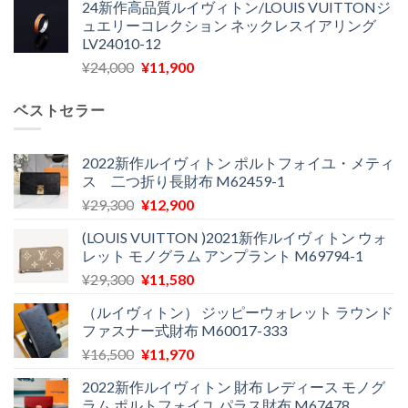
24新作高品質ルイヴィトン/LOUIS VUITTONジ
価
の
し
で
ュエリーコレクション ネックレスイアリング
格
価
た。
す。
LV24010-12
は
格
元
現
¥
24,000
¥
11,900
¥30,400
は
の
在
で
¥21,900
価
の
し
で
ベストセラー
格
価
た。
す。
は
格
¥24,000
は
2022新作ルイヴィトン ポルトフォイユ・メティ
ス 二つ折り長財布 M62459-1
で
¥11,900
し
で
元
現
¥
29,300
¥
12,900
た。
す。
の
在
(LOUIS VUITTON )2021新作ルイヴィトン ウォ
価
の
レット モノグラム アンプラント M69794-1
格
価
元
現
¥
29,300
¥
11,580
は
格
の
在
¥29,300
は
（ルイヴィトン） ジッピーウォレット ラウンド
価
の
で
¥12,900
ファスナー式財布 M60017-333
格
価
し
で
元
現
¥
16,500
¥
11,970
は
格
た。
す。
の
在
¥29,300
は
2022新作ルイヴィトン 財布 レディース モノグ
価
の
で
¥11,580
ラム ポルトフォイユ パラス財布 M67478