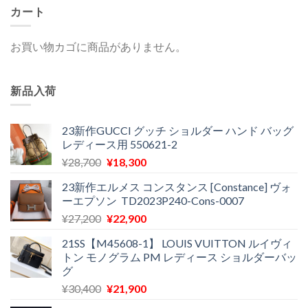
カート
お買い物カゴに商品がありません。
新品入荷
23新作GUCCI グッチ ショルダー ハンド バッグ
レディース用 550621-2
元
現
¥
28,700
¥
18,300
の
在
23新作エルメス コンスタンス [Constance] ヴォ
価
の
ーエプソン TD2023P240-Cons-0007
格
価
元
現
¥
27,200
¥
22,900
は
格
の
在
¥28,700
は
21SS【M45608-1】 LOUIS VUITTON ルイヴィ
価
の
で
¥18,300
トン モノグラム PM レディース ショルダーバッ
格
価
し
で
グ
は
格
た。
す。
元
現
¥
30,400
¥
21,900
¥27,200
は
の
在
で
¥22,900