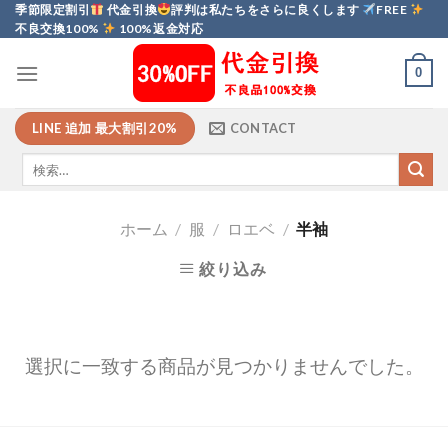
Skip
季節限定割引
代金引換
評判は私たちをさらに良くします
FREE
不良交換100%
100%返金対応
to
content
0
LINE 追加 最大割引20%
CONTACT
ホーム
/
服
/
ロエベ
/
半袖
絞り込み
選択に一致する商品が見つかりませんでした。