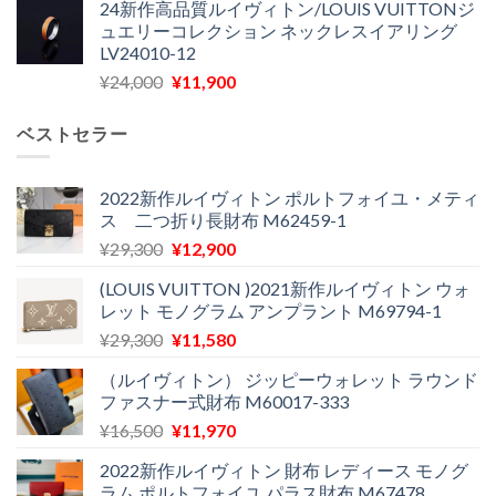
24新作高品質ルイヴィトン/LOUIS VUITTONジ
価
の
し
で
ュエリーコレクション ネックレスイアリング
格
価
た。
す。
LV24010-12
は
格
元
現
¥
24,000
¥
11,900
¥30,400
は
の
在
で
¥21,900
価
の
し
で
ベストセラー
格
価
た。
す。
は
格
¥24,000
は
2022新作ルイヴィトン ポルトフォイユ・メティ
ス 二つ折り長財布 M62459-1
で
¥11,900
し
で
元
現
¥
29,300
¥
12,900
た。
す。
の
在
(LOUIS VUITTON )2021新作ルイヴィトン ウォ
価
の
レット モノグラム アンプラント M69794-1
格
価
元
現
¥
29,300
¥
11,580
は
格
の
在
¥29,300
は
（ルイヴィトン） ジッピーウォレット ラウンド
価
の
で
¥12,900
ファスナー式財布 M60017-333
格
価
し
で
元
現
¥
16,500
¥
11,970
は
格
た。
す。
の
在
¥29,300
は
2022新作ルイヴィトン 財布 レディース モノグ
価
の
で
¥11,580
ラム ポルトフォイユ パラス財布 M67478