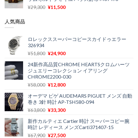
格
価
し
で
元
現
¥
29,300
¥
11,500
は
格
た。
す。
の
在
¥16,500
は
価
の
で
¥11,970
人気商品
格
価
し
で
は
格
た。
す。
¥29,300
は
ロレックススーパーコピースカイドゥエラー
326934
で
¥11,500
し
で
元
現
¥
51,800
¥
24,900
た。
す。
の
在
24新作高品質CHROME HEARTSクロムハーツ
価
の
ジュエリーコレクション イアリング
格
価
CHROME2200-030
は
格
元
現
¥
58,000
¥
12,800
¥51,800
は
の
在
で
¥24,900
オーデマ ピゲ AUDEMARS PIGUET メンズ 自動
価
の
し
で
巻き 3針 時計 AP-TSH580-094
格
価
た。
す。
元
現
¥
63,800
¥
33,300
は
格
の
在
¥58,000
は
新作カルティエ Cartier 時計 スーパーコピー腕
価
の
で
¥12,800
時計 レディース メンズCarti371407-15
格
価
し
で
元
現
¥
67,900
¥
27,500
は
格
た。
す。