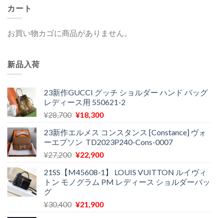
カート
お買い物カゴに商品がありません。
新品入荷
23新作GUCCI グッチ ショルダー ハンド バッグ
レディース用 550621-2
元
現
¥
28,700
¥
18,300
の
在
23新作エルメス コンスタンス [Constance] ヴォ
価
の
ーエプソン TD2023P240-Cons-0007
格
価
元
現
¥
27,200
¥
22,900
は
格
の
在
¥28,700
は
21SS【M45608-1】 LOUIS VUITTON ルイヴィ
価
の
で
¥18,300
トン モノグラム PM レディース ショルダーバッ
格
価
し
で
グ
は
格
た。
す。
元
現
¥
30,400
¥
21,900
¥27,200
は
の
在
で
¥22,900