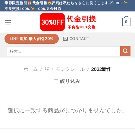
Skip
季節限定割引
代金引換
評判は私たちをさらに良くします
FREE
不良交換100%
100%返金対応
to
content
0
LINE 追加 最大割引20%
CONTACT
ホーム
/
服
/
モンクレール
/
2022新作
絞り込み
選択に一致する商品が見つかりませんでした。