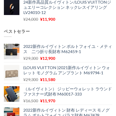
24新作高品質ルイヴィトン/LOUIS VUITTONジ
価
の
し
で
ュエリーコレクション ネックレスイアリング
格
価
た。
す。
LV24010-12
は
格
元
現
¥
24,000
¥
11,900
¥30,400
は
の
在
で
¥21,900
価
の
し
で
ベストセラー
格
価
た。
す。
は
格
¥24,000
は
2022新作ルイヴィトン ポルトフォイユ・メティ
ス 二つ折り長財布 M62459-1
で
¥11,900
し
で
元
現
¥
29,300
¥
12,900
た。
す。
の
在
(LOUIS VUITTON )2021新作ルイヴィトン ウォ
価
の
レット モノグラム アンプラント M69794-1
格
価
元
現
¥
29,300
¥
11,580
は
格
の
在
¥29,300
は
（ルイヴィトン） ジッピーウォレット ラウンド
価
の
で
¥12,900
ファスナー式財布 M60017-333
格
価
し
で
元
現
¥
16,500
¥
11,970
は
格
た。
す。
の
在
¥29,300
は
2022新作ルイヴィトン 財布 レディース モノグ
価
の
で
¥11,580
ラム ポルトフォイユ パラス財布 M67478