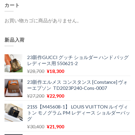
カート
お買い物カゴに商品がありません。
新品入荷
23新作GUCCI グッチ ショルダー ハンド バッグ
レディース用 550621-2
元
現
¥
28,700
¥
18,300
の
在
23新作エルメス コンスタンス [Constance] ヴォ
価
の
ーエプソン TD2023P240-Cons-0007
格
価
元
現
¥
27,200
¥
22,900
は
格
の
在
¥28,700
は
21SS【M45608-1】 LOUIS VUITTON ルイヴィ
価
の
で
¥18,300
トン モノグラム PM レディース ショルダーバッ
格
価
し
で
グ
は
格
た。
す。
元
現
¥
30,400
¥
21,900
¥27,200
は
の
在
で
¥22,900