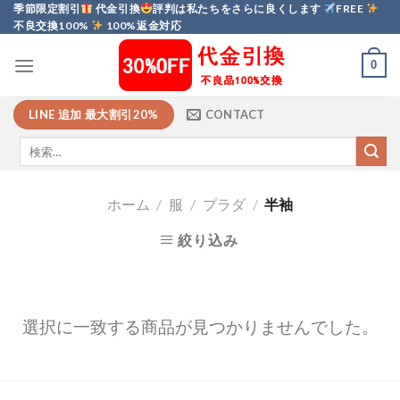
Skip
季節限定割引
代金引換
評判は私たちをさらに良くします
FREE
不良交換100%
100%返金対応
to
content
0
LINE 追加 最大割引20%
CONTACT
ホーム
/
服
/
プラダ
/
半袖
絞り込み
選択に一致する商品が見つかりませんでした。