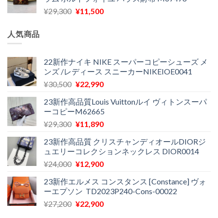
格
価
し
で
元
現
¥
29,300
¥
11,500
は
格
た。
す。
の
在
¥16,500
は
価
の
で
¥11,970
人気商品
格
価
し
で
は
格
た。
す。
¥29,300
は
22新作ナイキ NIKE スーパーコピーシューズ メ
ンズ /レディース スニーカーNIKEIOE0041
で
¥11,500
し
で
元
現
¥
30,500
¥
22,990
た。
す。
の
在
23新作高品質Louis Vuittonルイ ヴィトンスーパ
価
の
ーコピーM62665
格
価
元
現
¥
29,300
¥
11,890
は
格
の
在
¥30,500
は
23新作高品質 クリスチャンディオールDIORジ
価
の
で
¥22,990
ュエリーコレクションネックレス DIOR0014
格
価
し
で
元
現
¥
24,000
¥
12,900
は
格
た。
す。
の
在
¥29,300
は
23新作エルメス コンスタンス [Constance] ヴォ
価
の
で
¥11,890
ーエプソン TD2023P240-Cons-00022
格
価
し
で
元
現
¥
27,200
¥
22,900
は
格
た。
す。
の
在
¥24,000
は