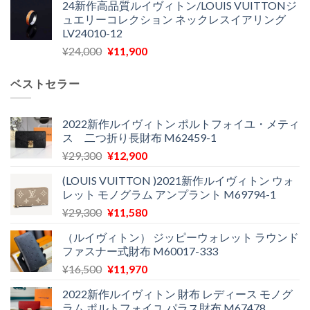
24新作高品質ルイヴィトン/LOUIS VUITTONジ
価
の
し
で
ュエリーコレクション ネックレスイアリング
格
価
た。
す。
LV24010-12
は
格
元
現
¥
24,000
¥
11,900
¥30,400
は
の
在
で
¥21,900
価
の
し
で
ベストセラー
格
価
た。
す。
は
格
¥24,000
は
2022新作ルイヴィトン ポルトフォイユ・メティ
ス 二つ折り長財布 M62459-1
で
¥11,900
し
で
元
現
¥
29,300
¥
12,900
た。
す。
の
在
(LOUIS VUITTON )2021新作ルイヴィトン ウォ
価
の
レット モノグラム アンプラント M69794-1
格
価
元
現
¥
29,300
¥
11,580
は
格
の
在
¥29,300
は
（ルイヴィトン） ジッピーウォレット ラウンド
価
の
で
¥12,900
ファスナー式財布 M60017-333
格
価
し
で
元
現
¥
16,500
¥
11,970
は
格
た。
す。
の
在
¥29,300
は
2022新作ルイヴィトン 財布 レディース モノグ
価
の
で
¥11,580
ラム ポルトフォイユ パラス財布 M67478