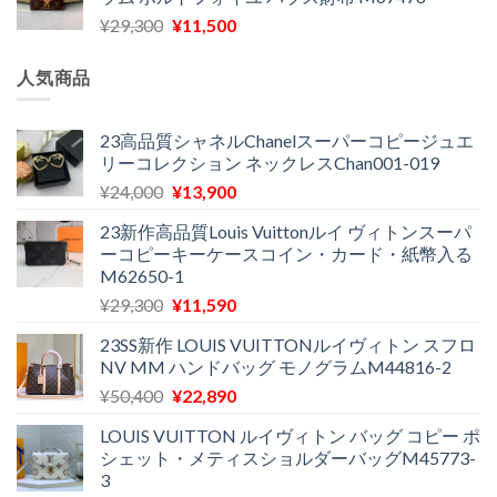
格
価
し
で
元
現
¥
29,300
¥
11,500
は
格
た。
す。
の
在
¥16,500
は
価
の
で
¥11,970
人気商品
格
価
し
で
は
格
た。
す。
¥29,300
は
23高品質シャネルChanelスーパーコピージュエ
リーコレクション ネックレスChan001-019
で
¥11,500
し
で
元
現
¥
24,000
¥
13,900
た。
す。
の
在
23新作高品質Louis Vuittonルイ ヴィトンスーパ
価
の
ーコピーキーケースコイン・カード・紙幣入る
格
価
M62650-1
は
格
元
現
¥
29,300
¥
11,590
¥24,000
は
の
在
で
¥13,900
23SS新作 LOUIS VUITTONルイヴィトン スフロ
価
の
し
で
NV MM ハンドバッグ モノグラムM44816-2
格
価
た。
す。
元
現
¥
50,400
¥
22,890
は
格
の
在
¥29,300
は
LOUIS VUITTON ルイヴィトン バッグ コピー ポ
価
の
で
¥11,590
シェット・メティスショルダーバッグM45773-
格
価
し
で
3
は
格
た。
す。