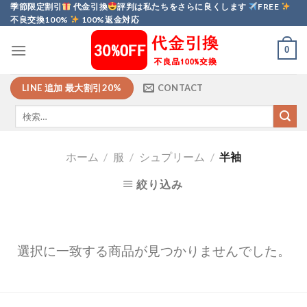
Skip
季節限定割引
代金引換
評判は私たちをさらに良くします
FREE
不良交換100%
100%返金対応
to
content
0
LINE 追加 最大割引20%
CONTACT
ホーム
/
服
/
シュプリーム
/
半袖
絞り込み
選択に一致する商品が見つかりませんでした。