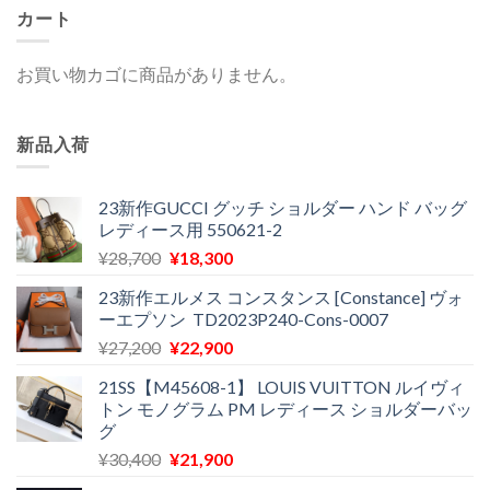
カート
お買い物カゴに商品がありません。
新品入荷
23新作GUCCI グッチ ショルダー ハンド バッグ
レディース用 550621-2
元
現
¥
28,700
¥
18,300
の
在
23新作エルメス コンスタンス [Constance] ヴォ
価
の
ーエプソン TD2023P240-Cons-0007
格
価
元
現
¥
27,200
¥
22,900
は
格
の
在
¥28,700
は
21SS【M45608-1】 LOUIS VUITTON ルイヴィ
価
の
で
¥18,300
トン モノグラム PM レディース ショルダーバッ
格
価
し
で
グ
は
格
た。
す。
元
現
¥
30,400
¥
21,900
¥27,200
は
の
在
で
¥22,900