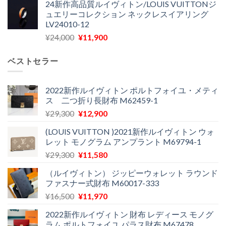
24新作高品質ルイヴィトン/LOUIS VUITTONジ
価
の
し
で
ュエリーコレクション ネックレスイアリング
格
価
た。
す。
LV24010-12
は
格
元
現
¥
24,000
¥
11,900
¥30,400
は
の
在
で
¥21,900
価
の
し
で
ベストセラー
格
価
た。
す。
は
格
¥24,000
は
2022新作ルイヴィトン ポルトフォイユ・メティ
ス 二つ折り長財布 M62459-1
で
¥11,900
し
で
元
現
¥
29,300
¥
12,900
た。
す。
の
在
(LOUIS VUITTON )2021新作ルイヴィトン ウォ
価
の
レット モノグラム アンプラント M69794-1
格
価
元
現
¥
29,300
¥
11,580
は
格
の
在
¥29,300
は
（ルイヴィトン） ジッピーウォレット ラウンド
価
の
で
¥12,900
ファスナー式財布 M60017-333
格
価
し
で
元
現
¥
16,500
¥
11,970
は
格
た。
す。
の
在
¥29,300
は
2022新作ルイヴィトン 財布 レディース モノグ
価
の
で
¥11,580
ラム ポルトフォイユ パラス財布 M67478