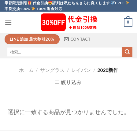
Skip
季節限定割引
代金引換
評判は私たちをさらに良くします
FREE
不良交換100%
100%返金対応
to
content
0
LINE 追加 最大割引20%
CONTACT
ホーム
/
サングラス
/
レイバン
/
2020新作
絞り込み
選択に一致する商品が見つかりませんでした。