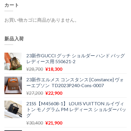
カート
お買い物カゴに商品がありません。
新品入荷
23新作GUCCI グッチ ショルダー ハンド バッグ
レディース用 550621-2
元
現
¥
28,700
¥
18,300
の
在
23新作エルメス コンスタンス [Constance] ヴォ
価
の
ーエプソン TD2023P240-Cons-0007
格
価
元
現
¥
27,200
¥
22,900
は
格
の
在
¥28,700
は
21SS【M45608-1】 LOUIS VUITTON ルイヴィ
価
の
で
¥18,300
トン モノグラム PM レディース ショルダーバッ
格
価
し
で
グ
は
格
た。
す。
元
現
¥
30,400
¥
21,900
¥27,200
は
の
在
で
¥22,900