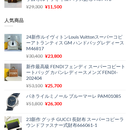
格
価
し
で
元
現
¥
29,300
¥
11,500
は
格
た。
す。
の
在
¥16,500
は
価
の
で
¥11,970
人気商品
格
価
し
で
は
格
た。
す。
¥29,300
は
24新作ルイヴィトンLouis Vuittonスーパーコピ
ーアトランティス GM ハンドバッグレディース
で
¥11,500
M46817
し
で
た。
す。
元
現
¥
30,400
¥
23,800
の
在
新作最高級 FENDIフェンディ スーパーコピート
価
の
ートバッグ カバンレディースメンズ FENDI-
格
価
202404
は
格
元
現
¥
53,100
¥
25,700
¥30,400
は
の
在
で
¥23,800
パネライルミノール ブルーマーレ PAM01085
価
の
し
で
元
現
¥
51,800
格
¥
26,300
価
た。
す。
の
在
は
格
価
の
¥53,100
は
23新作 グッチ GUCCI 長財布 スーパーコピーラ
格
価
で
¥25,700
ウンドファスナー式財布666061-1
は
格
し
で