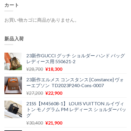
カート
お買い物カゴに商品がありません。
新品入荷
23新作GUCCI グッチ ショルダー ハンド バッグ
レディース用 550621-2
元
現
¥
28,700
¥
18,300
の
在
23新作エルメス コンスタンス [Constance] ヴォ
価
の
ーエプソン TD2023P240-Cons-0007
格
価
元
現
¥
27,200
¥
22,900
は
格
の
在
¥28,700
は
21SS【M45608-1】 LOUIS VUITTON ルイヴィ
価
の
で
¥18,300
トン モノグラム PM レディース ショルダーバッ
格
価
し
で
グ
は
格
た。
す。
元
現
¥
30,400
¥
21,900
¥27,200
は
の
在
で
¥22,900