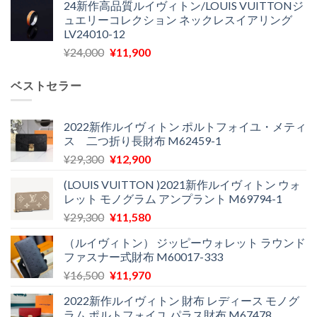
24新作高品質ルイヴィトン/LOUIS VUITTONジ
価
の
し
で
ュエリーコレクション ネックレスイアリング
格
価
た。
す。
LV24010-12
は
格
元
現
¥
24,000
¥
11,900
¥30,400
は
の
在
で
¥21,900
価
の
し
で
ベストセラー
格
価
た。
す。
は
格
¥24,000
は
2022新作ルイヴィトン ポルトフォイユ・メティ
ス 二つ折り長財布 M62459-1
で
¥11,900
し
で
元
現
¥
29,300
¥
12,900
た。
す。
の
在
(LOUIS VUITTON )2021新作ルイヴィトン ウォ
価
の
レット モノグラム アンプラント M69794-1
格
価
元
現
¥
29,300
¥
11,580
は
格
の
在
¥29,300
は
（ルイヴィトン） ジッピーウォレット ラウンド
価
の
で
¥12,900
ファスナー式財布 M60017-333
格
価
し
で
元
現
¥
16,500
¥
11,970
は
格
た。
す。
の
在
¥29,300
は
2022新作ルイヴィトン 財布 レディース モノグ
価
の
で
¥11,580
ラム ポルトフォイユ パラス財布 M67478