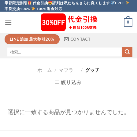
Skip
季節限定割引
代金引換
評判は私たちをさらに良くします
FREE
不良交換100%
100%返金対応
to
content
0
LINE 追加 最大割引20%
CONTACT
ホーム
/
マフラー
/
グッチ
絞り込み
選択に一致する商品が見つかりませんでした。