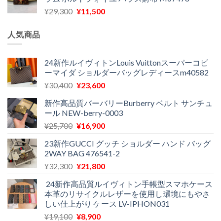
格
価
し
で
元
現
¥
29,300
¥
11,500
は
格
た。
す。
の
在
¥16,500
は
価
の
で
¥11,970
人気商品
格
価
し
で
は
格
た。
す。
¥29,300
は
24新作ルイヴィトンLouis Vuittonスーパーコピ
ーマイダ ショルダーバッグレディースm40582
で
¥11,500
し
で
元
現
¥
30,400
¥
23,600
た。
す。
の
在
新作高品質バーバリーBurberry ベルト サンチュ
価
の
ール NEW-berry-0003
格
価
元
現
¥
25,700
¥
16,900
は
格
の
在
¥30,400
は
23新作GUCCI グッチ ショルダー ハンド バッグ
価
の
で
¥23,600
2WAY BAG 476541-2
格
価
し
で
元
現
¥
32,300
¥
21,800
は
格
た。
す。
の
在
¥25,700
は
24新作高品質ルイヴィトン手帳型スマホケース
価
の
で
¥16,900
本革のリサイクルレザーを使用し環境にもやさ
格
価
し
で
しい仕上がり ケース LV-IPHON031
は
格
た。
す。
元
現
¥
19,100
¥
8,900
¥32,300
は