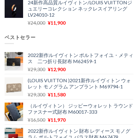
24新作高品質ルイヴィトン/LOUIS VUITTONジ
価
の
し
で
ュエリーコレクション ネックレスイアリング
格
価
た。
す。
LV24010-12
は
格
元
現
¥
24,000
¥
11,900
¥30,400
は
の
在
で
¥21,900
価
の
し
で
ベストセラー
格
価
た。
す。
は
格
¥24,000
は
2022新作ルイヴィトン ポルトフォイユ・メティ
ス 二つ折り長財布 M62459-1
で
¥11,900
し
で
元
現
¥
29,300
¥
12,900
た。
す。
の
在
(LOUIS VUITTON )2021新作ルイヴィトン ウォ
価
の
レット モノグラム アンプラント M69794-1
格
価
元
現
¥
29,300
¥
11,580
は
格
の
在
¥29,300
は
（ルイヴィトン） ジッピーウォレット ラウンド
価
の
で
¥12,900
ファスナー式財布 M60017-333
格
価
し
で
元
現
¥
16,500
¥
11,970
は
格
た。
す。
の
在
¥29,300
は
2022新作ルイヴィトン 財布 レディース モノグ
価
の
で
¥11,580
ラム ポルトフォイユ パラス財布 M67478