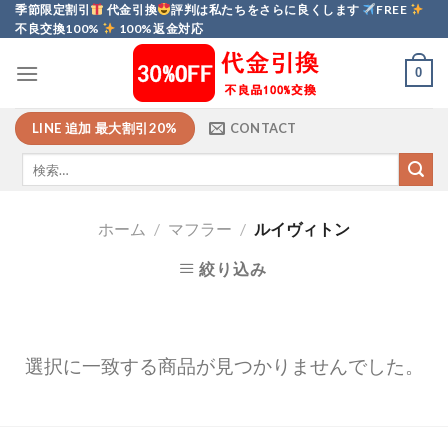
Skip
季節限定割引
代金引換
評判は私たちをさらに良くします
FREE
不良交換100%
100%返金対応
to
content
0
LINE 追加 最大割引20%
CONTACT
ホーム
/
マフラー
/
ルイヴィトン
絞り込み
選択に一致する商品が見つかりませんでした。