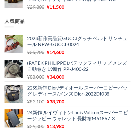
格
価
し
で
元
現
¥
29,300
¥
11,500
は
格
た。
す。
の
在
¥16,500
は
価
の
で
¥11,970
人気商品
格
価
し
で
は
格
た。
す。
¥29,300
は
2023新作高品質GUCCIグッチ ベルト サンチュ
ール NEW-GUCCI-0024
で
¥11,500
し
で
元
現
¥
25,700
¥
14,600
た。
す。
の
在
(PATEK PHILIPPE )パテックフィリップ メンズ
価
の
自動巻き 19新作 PP-J400-22
格
価
元
現
¥
88,800
¥
34,800
は
格
の
在
¥25,700
は
22SS新作 Dior/ディオール スーパーコピーバッ
価
の
で
¥14,600
グ レディース/メンズ Dior-2022DI038
格
価
し
で
元
現
¥
83,100
¥
38,700
は
格
た。
す。
の
在
¥88,800
は
24新作 ルイヴィトンLouis Vuittonスーパーコピ
価
の
で
¥34,800
ージッピー ウォレット 長財布M61867-3
格
価
し
で
元
現
¥
29,300
¥
13,980
は
格
た。
す。
の
在
¥83,100
は