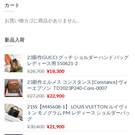
カート
お買い物カゴに商品がありません。
新品入荷
23新作GUCCI グッチ ショルダー ハンド バッグ
レディース用 550621-2
元
現
¥
28,700
¥
18,300
の
在
23新作エルメス コンスタンス [Constance] ヴォ
価
の
ーエプソン TD2023P240-Cons-0007
格
価
元
現
¥
27,200
¥
22,900
は
格
の
在
¥28,700
は
21SS【M45608-1】 LOUIS VUITTON ルイヴィ
価
の
で
¥18,300
トン モノグラム PM レディース ショルダーバッ
格
価
し
で
グ
は
格
た。
す。
元
現
¥
30,400
¥
21,900
¥27,200
は
の
在
で
¥22,900