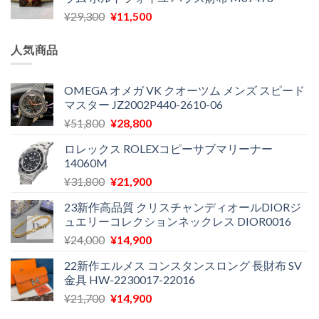
格
価
し
で
元
現
¥
29,300
¥
11,500
は
格
た。
す。
の
在
¥16,500
は
価
の
で
¥11,970
人気商品
格
価
し
で
は
格
た。
す。
¥29,300
は
OMEGA オメガ VK クオーツム メンズ スピード
マスター JZ2002P440-2610-06
で
¥11,500
し
で
元
現
¥
51,800
¥
28,800
た。
す。
の
在
ロレックス ROLEXコピーサブマリーナー
価
の
14060M
格
価
元
現
¥
31,800
¥
21,900
は
格
の
在
¥51,800
は
23新作高品質 クリスチャンディオールDIORジ
価
の
で
¥28,800
ュエリーコレクションネックレス DIOR0016
格
価
し
で
元
現
¥
24,000
¥
14,900
は
格
た。
す。
の
在
¥31,800
は
22新作エルメス コンスタンスロング 長財布 SV
価
の
で
¥21,900
金具 HW-2230017-22016
格
価
し
で
元
現
¥
21,700
¥
14,900
は
格
た。
す。
の
在
¥24,000
は