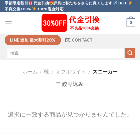
Skip
季節限定割引
代金引換
評判は私たちをさらに良くします
FREE
不良交換100%
100%返金対応
to
content
0
LINE 追加 最大割引20%
CONTACT
ホーム
/
靴
/
オフホワイト
/
スニーカー
絞り込み
選択に一致する商品が見つかりませんでした。