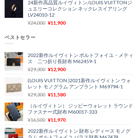
24新作高品質ルイヴィトン/LOUIS VUITTONジ
価
の
し
で
ュエリーコレクション ネックレスイアリング
格
価
た。
す。
LV24010-12
は
格
元
現
¥
24,000
¥
11,900
¥30,400
は
の
在
で
¥21,900
価
の
し
で
ベストセラー
格
価
た。
す。
は
格
¥24,000
は
2022新作ルイヴィトン ポルトフォイユ・メティ
ス 二つ折り長財布 M62459-1
で
¥11,900
し
で
元
現
¥
29,300
¥
12,900
た。
す。
の
在
(LOUIS VUITTON )2021新作ルイヴィトン ウォ
価
の
レット モノグラム アンプラント M69794-1
格
価
元
現
¥
29,300
¥
11,580
は
格
の
在
¥29,300
は
（ルイヴィトン） ジッピーウォレット ラウンド
価
の
で
¥12,900
ファスナー式財布 M60017-333
格
価
し
で
元
現
¥
16,500
¥
11,970
は
格
た。
す。
の
在
¥29,300
は
2022新作ルイヴィトン 財布 レディース モノグ
価
の
で
¥11,580
ラム ポルトフォイユ パラス財布 M67478