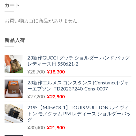
カート
お買い物カゴに商品がありません。
新品入荷
23新作GUCCI グッチ ショルダー ハンド バッグ
レディース用 550621-2
元
現
¥
28,700
¥
18,300
の
在
23新作エルメス コンスタンス [Constance] ヴォ
価
の
ーエプソン TD2023P240-Cons-0007
格
価
元
現
¥
27,200
¥
22,900
は
格
の
在
¥28,700
は
21SS【M45608-1】 LOUIS VUITTON ルイヴィ
価
の
で
¥18,300
トン モノグラム PM レディース ショルダーバッ
格
価
し
で
グ
は
格
た。
す。
元
現
¥
30,400
¥
21,900
¥27,200
は
の
在
で
¥22,900