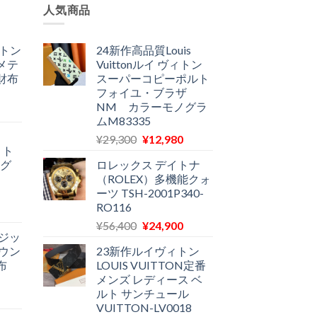
人気商品
ィトン
24新作高品質Louis
メテ
Vuittonルイ ヴィトン
財布
スーパーコピーポルト
フォイユ・ブラザ
NM カラーモノグラ
現
ムM83335
在
元
現
¥
29,300
¥
12,980
の
ィト
の
在
価
ノグ
ロレックス デイトナ
価
の
格
（ROLEX）多機能クォ
格
価
は
ーツ TSH-2001P340-
は
格
12,900
RO116
現
¥29,300
は
で
元
現
在
¥
56,400
¥
24,900
で
¥12,980
す。
ジッ
の
在
の
し
で
ウン
23新作ルイヴィトン
価
の
価
た。
す。
布
LOUIS VUITTON定番
格
価
格
メンズ レディース ベ
は
格
は
ルト サンチュール
現
¥56,400
は
11,580
VUITTON-LV0018
在
で
¥24,900
で