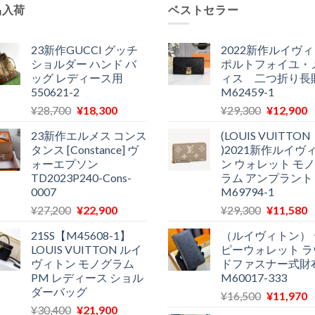
品入荷
ベストセラー
23新作GUCCI グッチ
2022新作ルイヴ
ショルダー ハンド バ
ポルトフォイユ・
ッグ レディース用
ィス 二つ折り長
550621-2
M62459-1
元
現
元
¥
28,700
¥
18,300
¥
29,300
¥
12,900
の
在
の
23新作エルメス コンス
(LOUIS VUITTON
価
の
価
タンス [Constance] ヴ
)2021新作ルイヴ
格
価
格
ォーエプソン
ン ウォレット モ
は
格
は
TD2023P240-Cons-
ラム アンプラント
¥28,700
は
¥29,300
0007
M69794-1
で
¥18,300
で
¥
元
現
元
¥
27,200
¥
22,900
¥
29,300
¥
11,580
し
で
し
の
在
の
た。
す。
た。
21SS【M45608-1】
（ルイヴィトン） 
価
の
価
LOUIS VUITTON ルイ
ピーウォレット ラ
格
価
格
ヴィトン モノグラム
ドファスナー式財
は
格
は
PM レディース ショル
M60017-333
¥27,200
は
¥29,300
ダーバッグ
元
¥
16,500
¥
11,970
で
¥22,900
で
¥
元
現
¥
30,400
¥
21,900
の
し
で
し