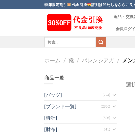
Skip
季節限定割引
代金引換
評判は私たちをさらに良
to
返品・交換
content
会員ログ
ホーム
/
靴
/
バレンシアガ
/
メン
商品一覧
選
[バッグ]
(794)
[ブランド一覧]
(2830)
[時計]
(508)
[財布]
(615)