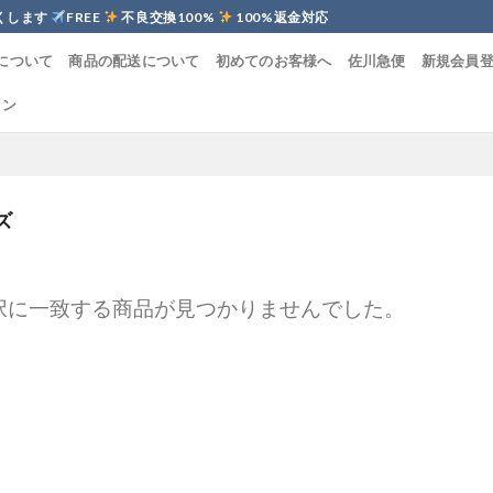
くします
FREE
不良交換100%
100%返金対応
について
商品の配送について
初めてのお客様へ
佐川急便
新規会員
イン
ズ
択に一致する商品が見つかりませんでした。