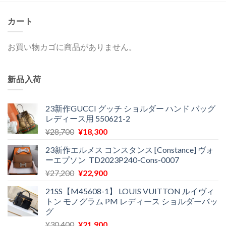
カート
お買い物カゴに商品がありません。
新品入荷
23新作GUCCI グッチ ショルダー ハンド バッグ
レディース用 550621-2
元
現
¥
28,700
¥
18,300
の
在
23新作エルメス コンスタンス [Constance] ヴォ
価
の
ーエプソン TD2023P240-Cons-0007
格
価
元
現
¥
27,200
¥
22,900
は
格
の
在
¥28,700
は
21SS【M45608-1】 LOUIS VUITTON ルイヴィ
価
の
で
¥18,300
トン モノグラム PM レディース ショルダーバッ
格
価
し
で
グ
は
格
た。
す。
元
現
¥
30,400
¥
21,900
¥27,200
は