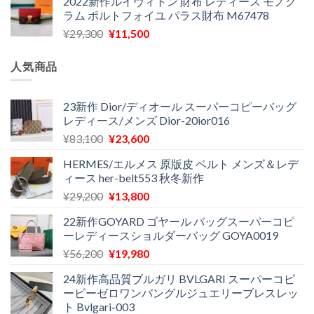
2022新作ルイヴィトン 財布 レディース モノグ
価
の
で
¥11,580
ラム ポルトフォイユ パラス財布 M67478
格
価
し
で
元
現
¥
29,300
¥
11,500
は
格
た。
す。
の
在
¥16,500
は
価
の
で
¥11,970
人気商品
格
価
し
で
は
格
た。
す。
¥29,300
は
23新作 Dior/ディオール スーパーコピーバッグ
レディース/メンズ Dior-20ior016
で
¥11,500
し
で
元
現
¥
83,100
¥
23,600
た。
す。
の
在
HERMES/エルメス 原版皮 ベルト メンズ＆レデ
価
の
ィース her-belt553 秋冬新作
格
価
元
現
¥
29,200
¥
13,800
は
格
の
在
¥83,100
は
22新作GOYARD ゴヤール バッグスーパーコピ
価
の
で
¥23,600
ーレディースショルダーバッグ GOYA0019
格
価
し
で
元
現
¥
56,200
¥
19,980
は
格
た。
す。
の
在
¥29,200
は
24新作高品質ブルガリ BVLGARI スーパーコピ
価
の
で
¥13,800
ービーゼロワンバングルジュエリーブレスレッ
格
価
し
で
ト Bvlgari-003
は
格
た。
す。