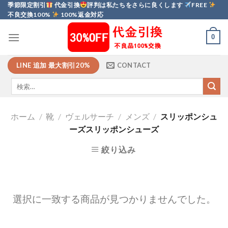
Skip
季節限定割引
代金引換
評判は私たちをさらに良くします
FREE
不良交換100%
100%返金対応
to
content
0
LINE 追加 最大割引20%
CONTACT
ホーム
/
靴
/
ヴェルサーチ
/
メンズ
/
スリッポンシュ
ーズスリッポンシューズ
絞り込み
選択に一致する商品が見つかりませんでした。