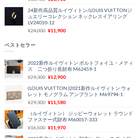
の
在
で
¥22,900
24新作高品質ルイヴィトン/LOUIS VUITTONジ
価
の
し
で
ュエリーコレクション ネックレスイアリング
格
価
た。
す。
LV24010-12
は
格
元
現
¥
24,000
¥
11,900
¥30,400
は
の
在
で
¥21,900
価
の
し
で
ベストセラー
格
価
た。
す。
は
格
¥24,000
は
2022新作ルイヴィトン ポルトフォイユ・メティ
ス 二つ折り長財布 M62459-1
で
¥11,900
し
で
元
現
¥
29,300
¥
12,900
た。
す。
の
在
(LOUIS VUITTON )2021新作ルイヴィトン ウォ
価
の
レット モノグラム アンプラント M69794-1
格
価
元
現
¥
29,300
¥
11,580
は
格
の
在
¥29,300
は
（ルイヴィトン） ジッピーウォレット ラウンド
価
の
で
¥12,900
ファスナー式財布 M60017-333
格
価
し
で
元
現
¥
16,500
¥
11,970
は
格
た。
す。
の
在
¥29,300
は