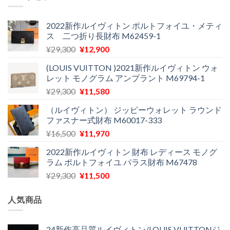
格
価
た。
す。
は
格
¥24,000
は
2022新作ルイヴィトン ポルトフォイユ・メティ
ス 二つ折り長財布 M62459-1
で
¥11,900
し
で
元
現
¥
29,300
¥
12,900
た。
す。
の
在
(LOUIS VUITTON )2021新作ルイヴィトン ウォ
価
の
レット モノグラム アンプラント M69794-1
格
価
元
現
¥
29,300
¥
11,580
は
格
の
在
¥29,300
は
（ルイヴィトン） ジッピーウォレット ラウンド
価
の
で
¥12,900
ファスナー式財布 M60017-333
格
価
し
で
元
現
¥
16,500
¥
11,970
は
格
た。
す。
の
在
¥29,300
は
2022新作ルイヴィトン 財布 レディース モノグ
価
の
で
¥11,580
ラム ポルトフォイユ パラス財布 M67478
格
価
し
で
元
現
¥
29,300
¥
11,500
は
格
た。
す。
の
在
¥16,500
は
価
の
で
¥11,970
人気商品
格
価
し
で
は
格
た。
す。
¥29,300
は
24新作高品質ルイヴィトン/LOUIS VUITTONジ