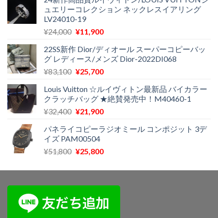
ュエリーコレクション ネックレスイアリング
で
¥11,500
LV24010-19
し
で
た。
す。
元
現
¥
24,000
¥
11,900
の
在
22SS新作 Dior/ディオール スーパーコピーバッ
価
の
グ レディース/メンズ Dior-2022DI068
格
価
元
現
¥
83,100
¥
25,700
は
格
の
在
¥24,000
は
Louis Vuitton ☆ルイヴィトン最新品 バイカラー
価
の
で
¥11,900
クラッチバッグ ★絶賛発売中！M40460-1
格
価
し
で
元
現
¥
32,400
¥
21,900
は
格
た。
す。
の
在
¥83,100
は
パネライコピーラジオミール コンポジット 3デ
価
の
で
¥25,700
イズ PAM00504
格
価
し
で
元
現
¥
51,800
¥
25,800
は
格
た。
す。
の
在
¥32,400
は
価
の
で
¥21,900
格
価
し
で
は
格
た。
す。
¥51,800
は
で
¥25,800