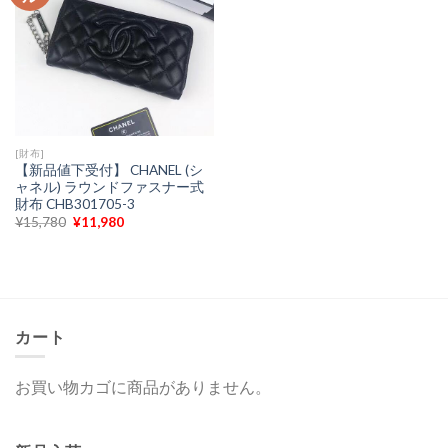
[財布]
【新品値下受付】 CHANEL (シ
ャネル) ラウンドファスナー式
財布 CHB301705-3
元
現
¥
15,780
¥
11,980
の
在
価
の
格
価
は
格
¥15,780
は
で
¥11,980
し
で
た。
す。
カート
お買い物カゴに商品がありません。