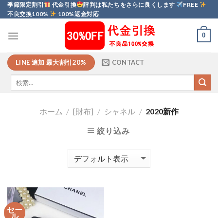
Skip
季節限定割引
代金引換
評判は私たちをさらに良くします
FREE
不良交換100%
100%返金対応
to
content
0
LINE 追加 最大割引20%
CONTACT
ホーム
/
[財布]
/
シャネル
/
2020新作
絞り込み
セー
ル