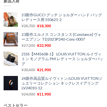
新品入荷
23新作GUCCI グッチ ショルダー ハンド バッグ
レディース用 550621-2
元
現
¥
28,700
¥
18,300
の
在
23新作エルメス コンスタンス [Constance] ヴォ
価
の
ーエプソン TD2023P240-Cons-0007
格
価
元
現
¥
27,200
¥
22,900
は
格
の
在
¥28,700
は
21SS【M45608-1】 LOUIS VUITTON ルイヴィ
価
の
で
¥18,300
トン モノグラム PM レディース ショルダーバッ
格
価
し
で
グ
は
格
た。
す。
元
現
¥
30,400
¥
21,900
¥27,200
は
の
在
で
¥22,900
24新作高品質ルイヴィトン/LOUIS VUITTONジ
価
の
し
で
ュエリーコレクション ネックレスイアリング
格
価
た。
す。
LV24010-12
は
格
元
現
¥
24,000
¥
11,900
¥30,400
は
の
在
で
¥21,900
価
の
し
で
ベストセラー