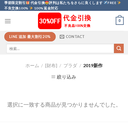
Skip
季節限定割引
代金引換
評判は私たちをさらに良くします
FREE
不良交換100%
100%返金対応
to
content
0
LINE 追加 最大割引20%
CONTACT
ホーム
/
[財布]
/
プラダ
/
2019新作
絞り込み
選択に一致する商品が見つかりませんでした。