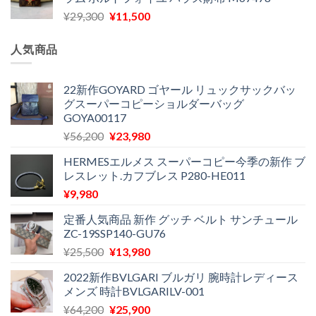
格
価
し
で
元
現
¥
29,300
¥
11,500
は
格
た。
す。
の
在
¥16,500
は
価
の
で
¥11,970
人気商品
格
価
し
で
は
格
た。
す。
¥29,300
は
22新作GOYARD ゴヤール リュックサックバッ
グスーパーコピーショルダーバッグ
で
¥11,500
GOYA00117
し
で
た。
す。
元
現
¥
56,200
¥
23,980
の
在
HERMESエルメス スーパーコピー今季の新作 ブ
価
の
レスレット.カフブレス P280-HE011
格
価
¥
9,980
は
格
¥56,200
は
定番人気商品 新作 グッチ ベルト サンチュール
で
¥23,980
ZC-19SSP140-GU76
し
で
元
現
¥
25,500
¥
13,980
た。
す。
の
在
2022新作BVLGARI ブルガリ 腕時計レディース
価
の
メンズ 時計BVLGARILV-001
格
価
元
現
¥
64,200
¥
25,900
は
格