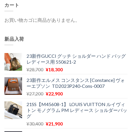
カート
お買い物カゴに商品がありません。
新品入荷
23新作GUCCI グッチ ショルダー ハンド バッグ
レディース用 550621-2
元
現
¥
28,700
¥
18,300
の
在
23新作エルメス コンスタンス [Constance] ヴォ
価
の
ーエプソン TD2023P240-Cons-0007
格
価
元
現
¥
27,200
¥
22,900
は
格
の
在
¥28,700
は
21SS【M45608-1】 LOUIS VUITTON ルイヴィ
価
の
で
¥18,300
トン モノグラム PM レディース ショルダーバッ
格
価
し
で
グ
は
格
た。
す。
元
現
¥
30,400
¥
21,900
¥27,200
は
の
在
で
¥22,900