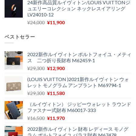
24新作高品質ルイヴィトン/LOUIS VUITTONジ
価
の
し
で
ュエリーコレクション ネックレスイアリング
格
価
た。
す。
LV24010-12
は
格
元
現
¥
24,000
¥
11,900
¥30,400
は
の
在
で
¥21,900
価
の
し
で
ベストセラー
格
価
た。
す。
は
格
¥24,000
は
2022新作ルイヴィトン ポルトフォイユ・メティ
ス 二つ折り長財布 M62459-1
で
¥11,900
し
で
元
現
¥
29,300
¥
12,900
た。
す。
の
在
(LOUIS VUITTON )2021新作ルイヴィトン ウォ
価
の
レット モノグラム アンプラント M69794-1
格
価
元
現
¥
29,300
¥
11,580
は
格
の
在
¥29,300
は
（ルイヴィトン） ジッピーウォレット ラウンド
価
の
で
¥12,900
ファスナー式財布 M60017-333
格
価
し
で
元
現
¥
16,500
¥
11,970
は
格
た。
す。
の
在
¥29,300
は
2022新作ルイヴィトン 財布 レディース モノグ
価
の
で
¥11,580
ラム ポルトフォイユ パラス財布 M67478