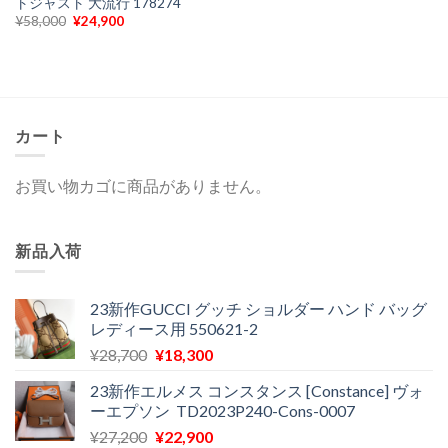
トジャスト 大流行 178274
元
現
¥
58,000
¥
24,900
の
在
価
の
格
価
は
格
¥58,000
は
で
¥24,900
し
で
た。
す。
カート
お買い物カゴに商品がありません。
新品入荷
23新作GUCCI グッチ ショルダー ハンド バッグ
レディース用 550621-2
元
現
¥
28,700
¥
18,300
の
在
23新作エルメス コンスタンス [Constance] ヴォ
価
の
ーエプソン TD2023P240-Cons-0007
格
価
元
現
¥
27,200
¥
22,900
は
格