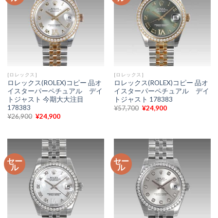
[ロレックス]
[ロレックス]
ロレックス(ROLEX)コピー 品オ
ロレックス(ROLEX)コピー 品オ
イスターパーペチュアル デイ
イスターパーペチュアル デイ
トジャスト 今期大大注目
トジャスト 178383
178383
元
現
¥
57,700
¥
24,900
の
在
元
現
¥
26,900
¥
24,900
価
の
の
在
格
価
価
の
は
格
格
価
¥57,700
は
は
格
で
¥24,900
¥26,900
は
し
で
で
¥24,900
た。
す。
セー
セー
し
で
ル
ル
た。
す。