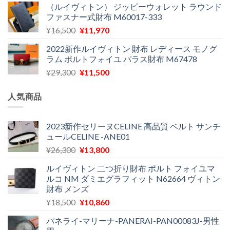
（ルイヴィトン） ジッピーウォレット ラウンド
価
の
で
¥12,900
ファスナー式財布 M60017-333
格
価
し
で
元
現
¥
16,500
¥
11,970
は
格
た。
す。
の
在
¥29,300
は
2022新作ルイヴィトン 財布 レディース モノグ
価
の
で
¥11,580
ラム ポルトフォイユ パラス財布 M67478
格
価
し
で
元
現
¥
29,300
¥
11,500
は
格
た。
す。
の
在
¥16,500
は
価
の
で
¥11,970
人気商品
格
価
し
で
は
格
た。
す。
¥29,300
は
2023新作セリーヌCELINE 高品質 ベルト サンチ
ュールCELINE -ANE01
で
¥11,500
し
で
元
現
¥
26,300
¥
13,800
た。
す。
の
在
ルイヴィトン 二つ折り財布 ポルト フォイユマ
価
の
ルコ NM ダミエグラフィット N62664 ヴィトン
格
価
財布 メンズ
は
格
元
現
¥
18,500
¥
10,860
¥26,300
は
の
在
で
¥13,800
パネライ-マリーナ-PANERAI-PAN00083J-男性
価
の
し
で