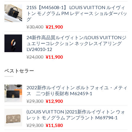
の
在
¥28,700
は
21SS【M45608-1】 LOUIS VUITTON ルイヴィ
価
の
で
¥18,300
トン モノグラム PM レディース ショルダーバッ
格
価
し
で
グ
は
格
た。
す。
元
現
¥
30,400
¥
21,900
¥27,200
は
の
在
で
¥22,900
24新作高品質ルイヴィトン/LOUIS VUITTONジ
価
の
し
で
ュエリーコレクション ネックレスイアリング
格
価
た。
す。
LV24010-12
は
格
元
現
¥
24,000
¥
11,900
¥30,400
は
の
在
で
¥21,900
価
の
し
で
ベストセラー
格
価
た。
す。
は
格
¥24,000
は
2022新作ルイヴィトン ポルトフォイユ・メティ
ス 二つ折り長財布 M62459-1
で
¥11,900
し
で
元
現
¥
29,300
¥
12,900
た。
す。
の
在
(LOUIS VUITTON )2021新作ルイヴィトン ウォ
価
の
レット モノグラム アンプラント M69794-1
格
価
元
現
¥
29,300
¥
11,580
は
格
の
在
¥29,300
は