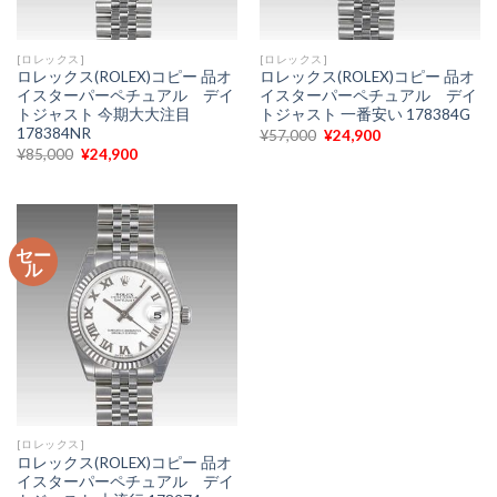
[ロレックス]
[ロレックス]
ロレックス(ROLEX)コピー 品オ
ロレックス(ROLEX)コピー 品オ
イスターパーペチュアル デイ
イスターパーペチュアル デイ
トジャスト 今期大大注目
トジャスト 一番安い 178384G
178384NR
元
現
¥
57,000
¥
24,900
の
在
元
現
¥
85,000
¥
24,900
価
の
の
在
格
価
価
の
は
格
格
価
¥57,000
は
は
格
で
¥24,900
¥85,000
は
し
で
で
¥24,900
た。
す。
セー
し
で
ル
た。
す。
[ロレックス]
ロレックス(ROLEX)コピー 品オ
イスターパーペチュアル デイ