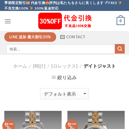
Skip
季節限定割引
代金引換
評判は私たちをさらに良くします
FREE
不良交換100%
100%返金対応
to
content
0
LINE 追加 最大割引20%
CONTACT
ホーム
/
[時計]
/
[ロレックス]
/
デイトジャスト
絞り込み
セー
セー
ル
ル