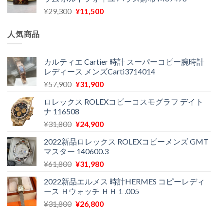
格
価
し
で
元
現
¥
29,300
¥
11,500
は
格
た。
す。
の
在
¥16,500
は
価
の
で
¥11,970
人気商品
格
価
し
で
は
格
た。
す。
¥29,300
は
カルティエ Cartier 時計 スーパーコピー腕時計
レディース メンズCarti3714014
で
¥11,500
し
で
元
現
¥
57,900
¥
31,900
た。
す。
の
在
ロレックス ROLEXコピーコスモグラフ デイト
価
の
ナ 116508
格
価
元
現
¥
31,800
¥
24,900
は
格
の
在
¥57,900
は
2022新品ロレックス ROLEXコピーメンズ GMT
価
の
で
¥31,900
マスター 140600.3
格
価
し
で
元
現
¥
61,800
¥
31,980
は
格
た。
す。
の
在
¥31,800
は
2022新品エルメス 時計HERMES コピーレディ
価
の
で
¥24,900
ース Ｈウォッチ ＨＨ１.005
格
価
し
で
元
現
¥
31,800
¥
26,800
は
格
た。
す。
の
在
¥61,800
は