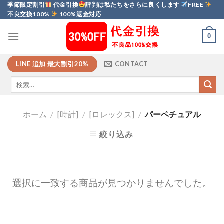
Skip
季節限定割引
代金引換
評判は私たちをさらに良くします
FREE
不良交換100%
100%返金対応
to
content
0
LINE 追加 最大割引20%
CONTACT
ホーム
/
[時計]
/
[ロレックス]
/
パーペチュアル
絞り込み
選択に一致する商品が見つかりませんでした。