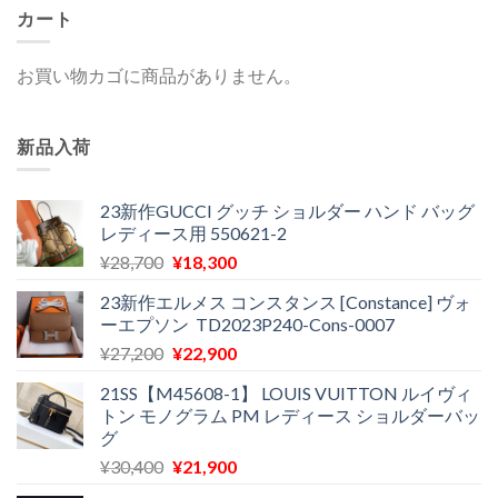
カート
お買い物カゴに商品がありません。
新品入荷
23新作GUCCI グッチ ショルダー ハンド バッグ
レディース用 550621-2
元
現
¥
28,700
¥
18,300
の
在
23新作エルメス コンスタンス [Constance] ヴォ
価
の
ーエプソン TD2023P240-Cons-0007
格
価
元
現
¥
27,200
¥
22,900
は
格
の
在
¥28,700
は
21SS【M45608-1】 LOUIS VUITTON ルイヴィ
価
の
で
¥18,300
トン モノグラム PM レディース ショルダーバッ
格
価
し
で
グ
は
格
た。
す。
元
現
¥
30,400
¥
21,900
¥27,200
は
の
在
で
¥22,900