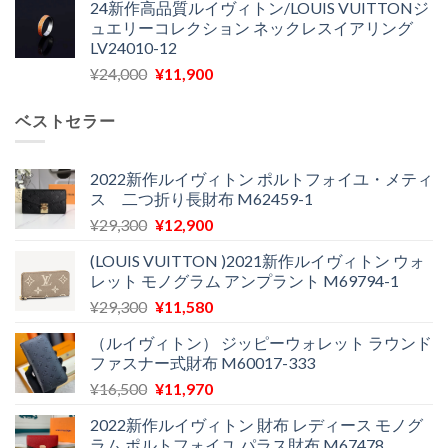
24新作高品質ルイヴィトン/LOUIS VUITTONジ
価
の
し
で
ュエリーコレクション ネックレスイアリング
格
価
た。
す。
LV24010-12
は
格
元
現
¥
24,000
¥
11,900
¥30,400
は
の
在
で
¥21,900
価
の
し
で
ベストセラー
格
価
た。
す。
は
格
¥24,000
は
2022新作ルイヴィトン ポルトフォイユ・メティ
ス 二つ折り長財布 M62459-1
で
¥11,900
し
で
元
現
¥
29,300
¥
12,900
た。
す。
の
在
(LOUIS VUITTON )2021新作ルイヴィトン ウォ
価
の
レット モノグラム アンプラント M69794-1
格
価
元
現
¥
29,300
¥
11,580
は
格
の
在
¥29,300
は
（ルイヴィトン） ジッピーウォレット ラウンド
価
の
で
¥12,900
ファスナー式財布 M60017-333
格
価
し
で
元
現
¥
16,500
¥
11,970
は
格
た。
す。
の
在
¥29,300
は
2022新作ルイヴィトン 財布 レディース モノグ
価
の
で
¥11,580
ラム ポルトフォイユ パラス財布 M67478